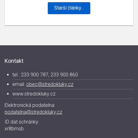
Starší články...
Kontakt
tel.: 233 900 787, 233 900 860
email:
obec@stredokluky.cz
www.stredokluky.cz
Elektronická podatelna:
podatelna@stredokluky.cz
ID dat.schránky:
xr8bmsb