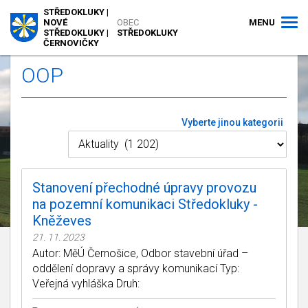
STŘEDOKLUKY |
MENU
NOVÉ
OBEC
STŘEDOKLUKY |
STŘEDOKLUKY
ČERNOVIČKY
OOP
Vyberte jinou kategorii
Stanovení přechodné úpravy provozu
na pozemní komunikaci Středokluky -
Kněževes
21. 11. 2023
Autor: MěÚ Černošice, Odbor stavební úřad –
oddělení dopravy a správy komunikací Typ:
Veřejná vyhláška Druh: