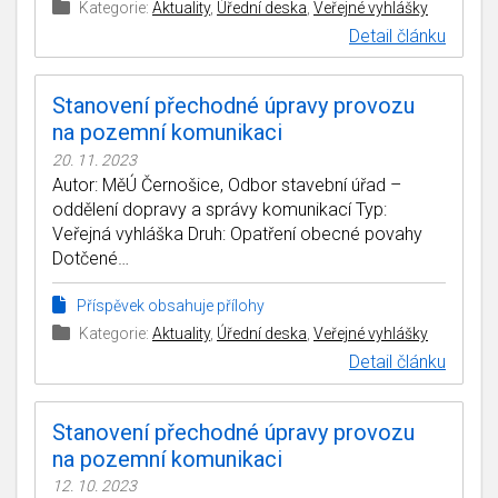
Kategorie:
Aktuality
,
Úřední deska
,
Veřejné vyhlášky
Detail článku
Stanovení přechodné úpravy provozu
na pozemní komunikaci
20. 11. 2023
Autor: MěÚ Černošice, Odbor stavební úřad –
oddělení dopravy a správy komunikací Typ:
Veřejná vyhláška Druh: Opatření obecné povahy
Dotčené…
Příspěvek obsahuje přílohy
Kategorie:
Aktuality
,
Úřední deska
,
Veřejné vyhlášky
Detail článku
Stanovení přechodné úpravy provozu
na pozemní komunikaci
12. 10. 2023