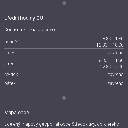
Úřední hodiny OÚ
Dočasná změna do odvolání
8:30-11:30
pondělí
12:30 – 18:00
úterý
zavřeno
8:30 – 11:30
středa
12:30-17:00
čtvrtek
zavřeno
pátek
zavřeno
Mapa obce
Ucelený mapový geoportál obce Středokluky, do kterého