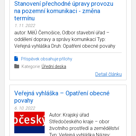
Stanovení přechodné úpravy provozu
na pozemní komunikaci - změna
termínu
1. 11. 2022
autor: MěÚ Černošice, Odbor stavební úřad –
oddělení dopravy a správy komunikací Typ:
Veřejná vyhláška Druh: Opatření obecné povahy
Příspěvek obsahuje přílohy
Kategorie:
Úřední deska
Detail článku
Veřejná vyhláška – Opatření obecné
povahy
6. 10. 2022
Autor: Krajský úřad
Středočeského kraje – obor
životního prostředí a zemědělství
Typ: Veřejná vyhláška Název: