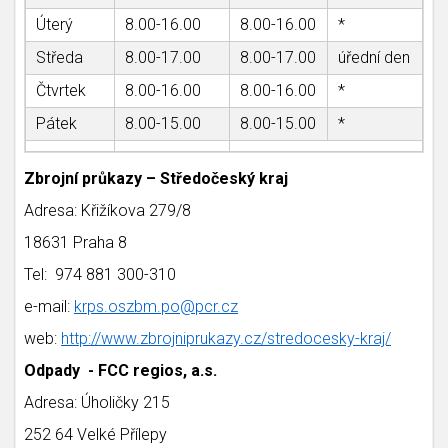
Úterý
8.00-16.00
8.00-16.00
*
Středa
8.00-17.00
8.00-17.00
úřední den
Čtvrtek
8.00-16.00
8.00-16.00
*
Pátek
8.00-15.00
8.00-15.00
*
Zbrojní průkazy – Středočeský kraj
Adresa: Křižíkova 279/8
18631 Praha 8
Tel: 974 881 300-310
e-mail:
krps.oszbm.po@pcr.cz
web:
http://www.zbrojniprukazy.cz/stredocesky-kraj/
Odpady - FCC regios, a.s.
Adresa: Úholičky 215
252 64 Velké Přílepy