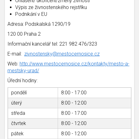
Ohlášení/ ukončení/změny živnosti
Výpis ze živnostenského rejstříku
Podnikání v EU
Adresa: Podskalská 1290/19
120 00 Praha 2
Informační kancelář tel: 221 982 476/323
E-mail:
zivnostensky@mestocernosice.cz
Web:
http://www.mestocernosice.cz/kontakty/mesto-a-
mestsky-urad/
Úřední hodiny:
pondělí
8:00 - 17:00
úterý
8:00 - 12:00
středa
8:00 - 17:00
čtvrtek
8:00 - 12:00
pátek
8:00 - 12:00