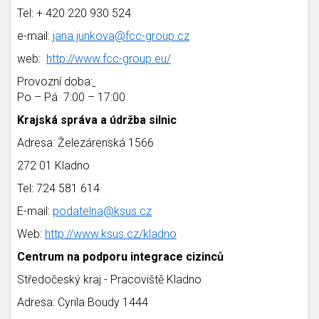
Tel: + 420 220 930 524
e-mail:
jana.junkova@fcc-group.cz
web:
http://www.fcc-group.eu/
Provozní doba:
Po – Pá 7:00 – 17:00
Krajská správa a údržba silnic
Adresa: Železárenská 1566
272 01 Kladno
Tel: 724 581 614
E-mail:
podatelna@ksus.cz
Web:
http://www.ksus.cz/kladno
Centrum na podporu integrace cizinců
Středočeský kraj - Pracoviště Kladno
Adresa: Cyrila Boudy 1444