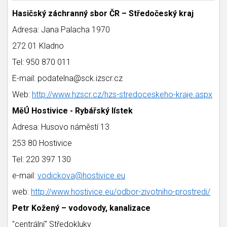
Hasičský záchranný sbor ČR – Středočeský kraj
Adresa: Jana Palacha 1970
272 01 Kladno
Tel: 950 870 011
E-mail: podatelna@sck.izscr.cz
Web:
http://www.hzscr.cz/hzs-stredoceskeho-kraje.aspx
MěÚ Hostivice - Rybářský lístek
Adresa: Husovo náměstí 13
253 80 Hostivice
Tel: 220 397 130
e-mail:
vodickova@hostivice.eu
web:
http://www.hostivice.eu/odbor-zivotniho-prostredi/
Petr Kožený – vodovody, kanalizace
"centrální" Středokluky