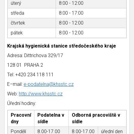
úterý
8:00 - 12:00
středa
8:00 - 17:00
čtvrtek
8:00 - 12:00
pátek
8:00 - 12:00
Krajská hygienická stanice středočeského kraje
Adresa: Dittrichova 329/17
128 01 PRAHA 2
Tel: +420 234 118 111
E–mail:
e-podatelna@khsstc.cz
Web:
http://www.khsstc.cz
Úřední hodiny:
Pracovní
Podatelna v
Odborná pracoviště v
dny
sídle
sídle
Pondělí
8.00-17.00
8.00-17.00
úřední den