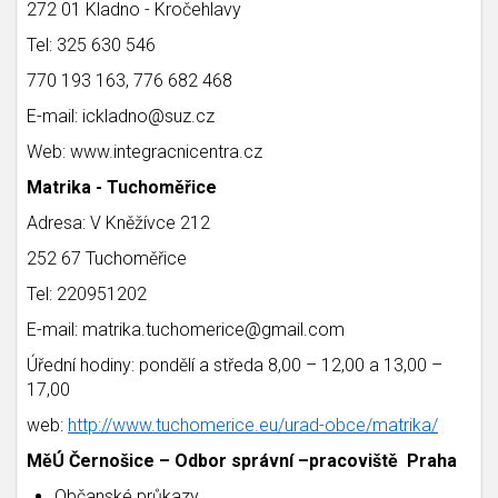
272 01 Kladno - Kročehlavy
Tel: 325 630 546
770 193 163, 776 682 468
E-mail: ickladno@suz.cz
Web: www.integracnicentra.cz
Matrika - Tuchoměřice
Adresa: V Kněžívce 212
252 67 Tuchoměřice
Tel: 220951202
E-mail: matrika.tuchomerice@gmail.com
Úřední hodiny: pondělí a středa 8,00 – 12,00 a 13,00 –
17,00
web:
http://www.tuchomerice.eu/urad-obce/matrika/
MěÚ Černošice – Odbor správní –pracoviště Praha
Občanské průkazy