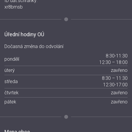
ID dat.schránky:
xr8bmsb
Úřední hodiny OÚ
Dočasná změna do odvolání
8:30-11:30
pondělí
12:30 – 18:00
úterý
zavřeno
8:30 – 11:30
středa
12:30-17:00
čtvrtek
zavřeno
pátek
zavřeno
Mapa obce