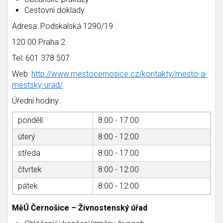
Cestovní doklady
Adresa: Podskalská 1290/19
120 00 Praha 2
Tel: 601 378 507
Web:
http://www.mestocernosice.cz/kontakty/mesto-a-
mestsky-urad/
Úřední hodiny:
pondělí
8:00 - 17:00
úterý
8:00 - 12:00
středa
8:00 - 17:00
čtvrtek
8:00 - 12:00
pátek
8:00 - 12:00
MěÚ Černošice – Živnostenský úřad