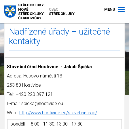
STŘEDOKLUKY |
MENU
NOVÉ
OBEC
STŘEDOKLUKY |
STŘEDOKLUKY
ČERNOVIČKY
Nadřízené úřady – užitečné
kontakty
Stavební úřad Hostivice - Jakub Špička
Adresa: Husovo náměstí 13
253 80 Hostivice
Tel: +420 220 397 121
E-mail: spicka@hostivice.eu
Web:
http://www.hostivice.eu/stavebni-urad/
pondělí
8:00 - 11:30, 13:00 - 17:30