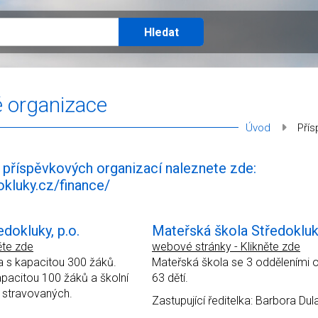
 organizace
Úvod
Pří
příspěvkových organizací naleznete zde:
okluky.cz/finance/
edokluky, p.o.
Mateřská škola Středokluky
ěte zde
webové stránky - Klikněte zde
la s kapacitou 300 žáků.
Mateřská škola se 3 odděleními 
apacitou 100 žáků a školní
63 dětí.
0 stravovaných.
Zastupující ředitelka: Barbora Du