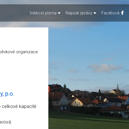
Velikost písma
Napsat zprávu
Facebook
spěvkové organizace
, p.o.
o celkové kapacitě
lavová.