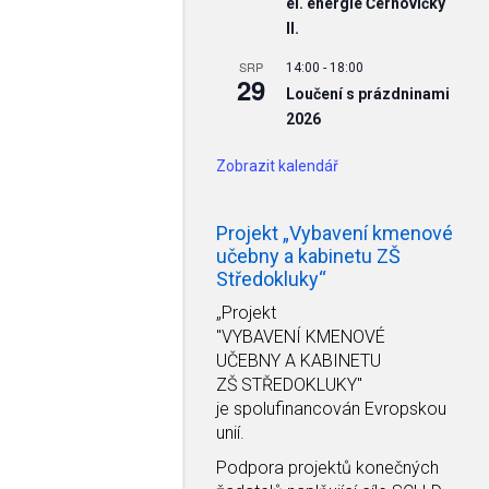
el. energie Černovičky
II.
SRP
14:00
-
18:00
29
Loučení s prázdninami
2026
Zobrazit kalendář
Projekt „Vybavení kmenové
učebny a kabinetu ZŠ
Středokluky“
„Projekt
"VYBAVENÍ KMENOVÉ
UČEBNY A KABINETU
ZŠ STŘEDOKLUKY"
je spolufinancován Evropskou
unií.
Podpora projektů konečných