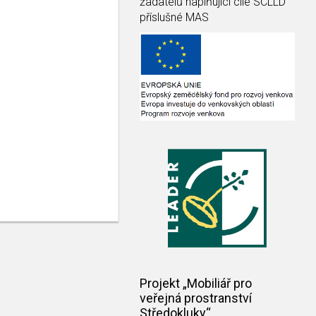
žadatelů naplňující cíle SCLLD
příslušné MAS
Projekt „Mobiliář pro
veřejná prostranství
Středokluky“