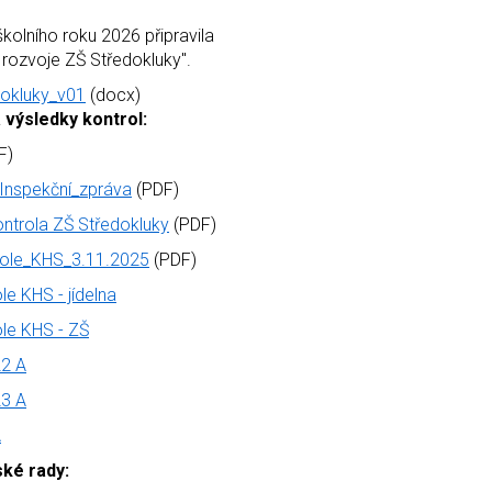
olního roku 2026 připravila
rozvoje ZŠ Středokluky".
dokluky_v01
(docx)
 výsledky kontrol:
F)
Inspekční_zpráva
(PDF)
ntrola ZŠ Středokluky
(PDF)
role_KHS_3.11.2025
(PDF)
le KHS - jídelna
le KHS - ZŠ
22 A
23 A
A
ské rady: