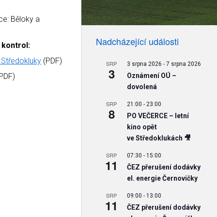
e: Běloky a
Nadcházející události
kontrol:
 Středokluky
(PDF)
SRP
3 srpna 2026
-
7 srpna 2026
3
PDF)
Oznámení OÚ –
dovolená
SRP
21:00
-
23:00
8
PO VEČERCE – letní
kino opět
ve Středoklukách 🎥
SRP
07:30
-
15:00
11
ČEZ přerušení dodávky
el. energie Černovičky
SRP
09:00
-
13:00
11
ČEZ přerušení dodávky