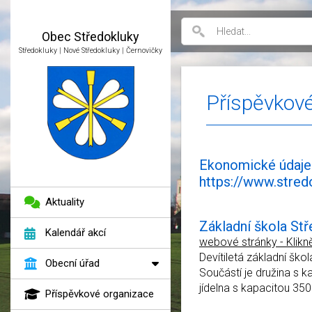
Obec
Středokluky
Středokluky | Nové Středokluky | Černovičky
Příspěvkové
Ekonomické údaje 
https://www.stred
Aktuality
Základní škola Stř
Kalendář akcí
webové stránky - Klikn
Devítiletá základní ško
Obecní úřad
Součástí je družina s k
jídelna s kapacitou 35
Příspěvkové organizace