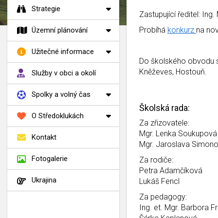
Strategie
Zastupující ředitel: Ing.
Probíhá
konkurz
na nov
Územní plánování
Užitečné informace
Do školského obvodu sp
Kněževes, Hostouň.
Služby v obci a okolí
Spolky a volný čas
Školská rada:
O Středoklukách
Za zřizovatele:
Mgr. Lenka Soukupová
Kontakt
Mgr. Jaroslava Simono
Fotogalerie
Za rodiče:
Petra Adamčíková
Ukrajina
Lukáš Fencl
Za pedagogy:
Ing. et. Mgr. Barbora F