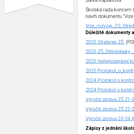
Šárka Kaplanová
Školská rada koncem šk
návrh dokumentu "Vize 
Vize_rozvoje_ZS_Stre
Důležité dokumenty a
2025 Strategie ZŠ
(PD
2025 ZŠ_Středokluky-_
2025 Veřejnosprávní ko
2025 Protokol_o_kont
2024 Protokol o kontro
2024 Protokol o kontro
Výroční zpráva ZŠ 21-
Výroční zpráva ZŠ 22-
Výroční zpráva 23-24 
Zápisy z jednání škol