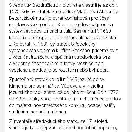
Středokluk Bezdružičtí z Kolovrat a vlastnili je až do r.
1623, kdy byl statek Středokluky Vladislavu Abdonovi
Bezdružickému z Kolovrat konfiskován pro účast
na stavovském odboji. Komora královská prodala
statek vévodovi Jindřichu Juliu Saskému. R. 1630
koupila statek opět Johana Magdaléna Bezdružická
z Kolovrat. R. 1631 byl statek Středokluky
vydrancován vojskem kurfiřta Saského, přičemž byla
z větší části zničena a spálena i středoklucká tvrz
a všechny hospodářské budovy. Vesnice byla
vypálena a poddané se rozutekli nebo byli pobiti.
Zpustošený statek koupili r. 1645 jezuité od sv.
Klimenta pro seminář sv. Václava a v majetku
jezuitského řádu zůstal až do jeho zrušení. Od r. 1773
se Středokluky spolu se statkem Tuchoměřice dostaly
do majetku novoměstského konviktu, později patřily
studijnímu nadačnímu fondu.
Z inventáře středokluckého statku ze 17. století,
v němž je tvrz a její zařízení dost podrobně popsáno,