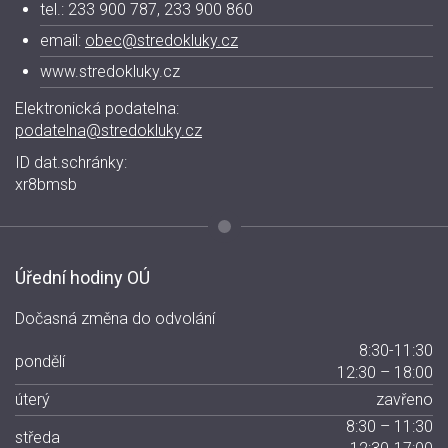
tel.: 233 900 787, 233 900 860
email:
obec@stredokluky.cz
www.stredokluky.cz
Elektronická podatelna:
podatelna@stredokluky.cz
ID dat.schránky:
xr8bmsb
Úřední hodiny OÚ
Dočasná změna do odvolání
8:30-11:30
pondělí
12:30 – 18:00
úterý
zavřeno
8:30 – 11:30
středa