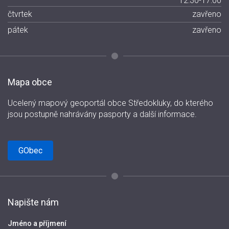
12:30-17:00
čtvrtek
zavřeno
pátek
zavřeno
Mapa obce
Ucelený mapový geoportál obce Středokluky, do kterého
jsou postupně nahrávány pasporty a další informace.
GObec
Napište nám
Jméno a příjmení