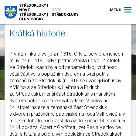
STŘEDOKLUKY |
MENU
NOVÉ
OBEC
STŘEDOKLUKY |
STŘEDOKLUKY
ČERNOVIČKY
Krátká historie
První zmínka o vsi je z r. 1316. O tvrzi se v pramenech
mluví až r. 1414, i když patrně vznikla už ve 14.století.
Ve Středoklukách byla od nepaměti dvojí vrchnost:
větší část vsi s poplužním dvorem a tvrzí patřila
zemanům ze Středokluk (r. 1318 se uvádějí Bohuslav
z Vlčího a ze Středokluk, Heřman a Fridrich
ze Středokluk), menší část Středokluk s manským
dvorem patřila kapitule svatovítské. V polovině
14. století náležela zemanská část Středokluk
s dvorem pražskému patricijskému rodu Velfloviců a v
majetku tohoto rodu zůstala až do konce 14. století. R.
1414 odkázal Albert z Gryfštetu, zeť Pešla Velflovice,
dvůr s tvrzí a s půldruhým poplužím ve Středoklukách