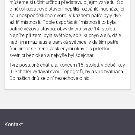
můžeme si učinit určitou představu o jejím vzhledu. Šlo
o několikapatrové stavení nepříliš rozsáhlé, nacházející
se u hospodářského dvora. V každém patře byly dvě
až tři místnosti. Podle uspořádání místností to byla
patrně věžová stavba, obvyklý typ tvrze 14. století.
Nejníže při zemi byla světnice, spíž, kuchyň a síň, dále
nad nimi mázhaus a panská světnice, v dalším patře
fraucimor se třemi zasklenými okny a s přilehlou
světnicí bez oken a nejvýše byl špejchar.
Tvrz postupně chátrala, koncem 18. století, v době, kdy
J. Schaller vydával svou Topografii, byla v rozvalinách.
Do našich dnů se z ní nezachovalo nic.
Kontakt