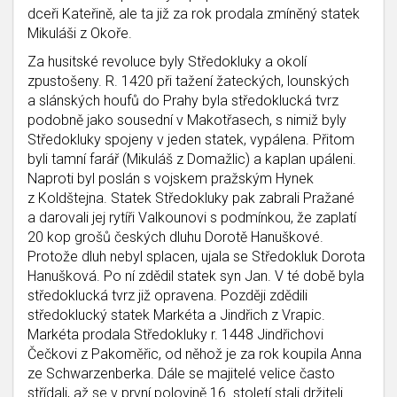
dceři Kateřině, ale ta již za rok prodala zmíněný statek
Mikuláši z Okoře.
Za husitské revoluce byly Středokluky a okolí
zpustošeny. R. 1420 při tažení žateckých, lounských
a slánských houfů do Prahy byla středoklucká tvrz
podobně jako sousední v Makotřasech, s nimiž byly
Středokluky spojeny v jeden statek, vypálena. Přitom
byli tamní farář (Mikuláš z Domažlic) a kaplan upáleni.
Naproti byl poslán s vojskem pražským Hynek
z Koldštejna. Statek Středokluky pak zabrali Pražané
a darovali jej rytíři Valkounovi s podmínkou, že zaplatí
20 kop grošů českých dluhu Dorotě Hanuškové.
Protože dluh nebyl splacen, ujala se Středokluk Dorota
Hanušková. Po ní zdědil statek syn Jan. V té době byla
středoklucká tvrz již opravena. Později zdědili
středoklucký statek Markéta a Jindřich z Vrapic.
Markéta prodala Středokluky r. 1448 Jindřichovi
Čečkovi z Pakoměřic, od něhož je za rok koupila Anna
ze Schwarzenberka. Dále se majitelé velice často
střídali, až se v první polovině 16. století stali držiteli