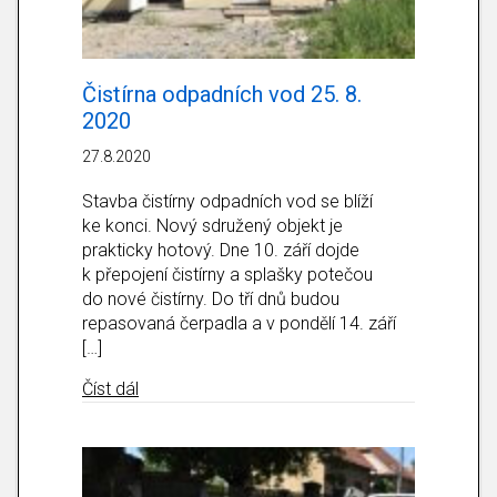
Čistírna odpadních vod 25. 8.
2020
27.8.2020
Stavba čistírny odpadních vod se blíží
ke konci. Nový sdružený objekt je
prakticky hotový. Dne 10. září dojde
k přepojení čistírny a splašky potečou
do nové čistírny. Do tří dnů budou
repasovaná čerpadla a v pondělí 14. září
[…]
about Čistírna odpadních vod 25. 8. 2020
Číst dál