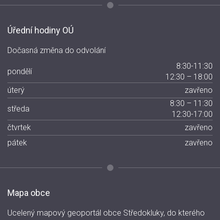
Úřední hodiny OÚ
Dočasná změna do odvolání
8:30-11:30
pondělí
12:30 – 18:00
úterý
zavřeno
8:30 – 11:30
středa
12:30-17:00
čtvrtek
zavřeno
pátek
zavřeno
Mapa obce
Ucelený mapový geoportál obce Středokluky, do kterého