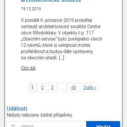
19.12.2019
V pondělí 9. prosince 2019 proběhla
vernisáž architektonické soutěže Centra
obce Středokluky. V objektu č.p. 117
„Obecním servise“ bylo zveřejněno všech
12 návrhů, které si veřejnost mohla
prohlédnout a budou dále vystaveny
na obecním úřadě. […]
about Psaní Ježíškovi a vernisáž architektoni
Číst dál
1
2
3
…
40
Další »
Události
Nebyly nalezeny žádné příspěvky.