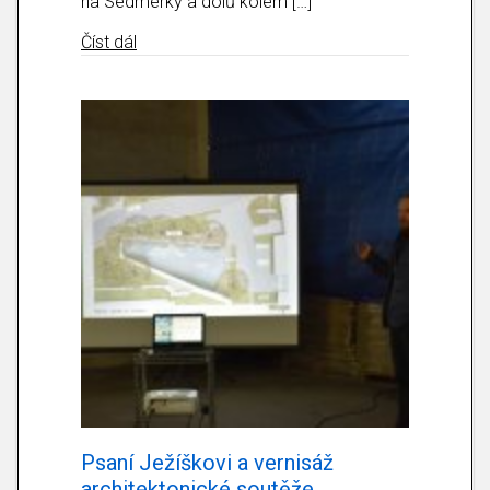
na Sedmerky a dolů kolem […]
about Masopust 2020
Číst dál
Psaní Ježíškovi a vernisáž
architektonické soutěže