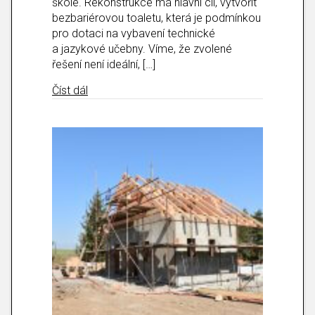
škole. Rekonstrukce má hlavní cíl, vytvořit
bezbariérovou toaletu, která je podmínkou
pro dotaci na vybavení technické
a jazykové učebny. Víme, že zvolené
řešení není ideální, […]
about Rekonstrukce toalet na druhém stupni Z
Číst dál