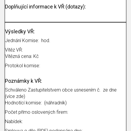
Doplňující informace k VŘ (dotazy):
Výsledky VŘ:
Jednání Komise: hod.
Vítěz VŘ:
Vítězná cena: Kč
Protokol komise:
Poznámky k VŘ:
Schváleno Zastupitelstvem obce usnesením č. ze dne
(více zde)
Hodnotící komise: (náhradník)
Počet přímo oslovených firem:
Nabídek:
Smlouva o dílo (PDF) podepsána dne: