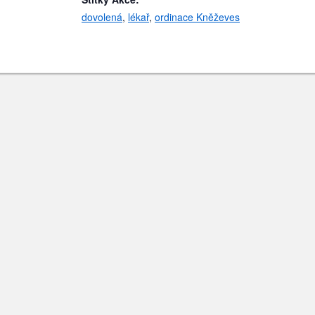
dovolená
,
lékař
,
ordinace Kněževes