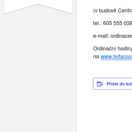
(v budově Centra
tel.: 605 555 03
e-mail:
ordinace
Ordinační hodiny
na
www.fejfarov
Přidat do ka