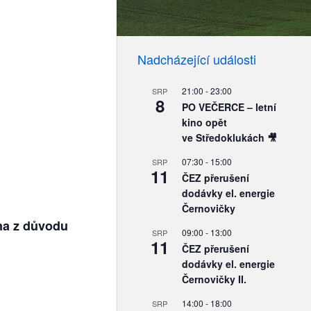
Nadcházející události
21:00
-
23:00
SRP
8
PO VEČERCE – letní
kino opět
ve Středoklukách 🎥
07:30
-
15:00
SRP
11
ČEZ přerušení
dodávky el. energie
Černovičky
ena z důvodu
09:00
-
13:00
SRP
11
ČEZ přerušení
dodávky el. energie
Černovičky II.
14:00
-
18:00
SRP