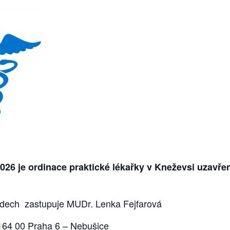
2026 je ordinace praktické lékařky v Kneževsi uzavř
adech zastupuje MUDr. Lenka Fejfarová
164 00 Praha 6 – Nebušice