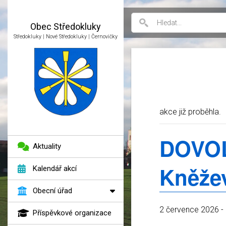
Obec
Středokluky
Středokluky | Nové Středokluky | Černovičky
akce již proběhla.
DOVOL
Aktuality
Kněže
Kalendář akcí
Obecní úřad
2 července 2026
-
Příspěvkové organizace