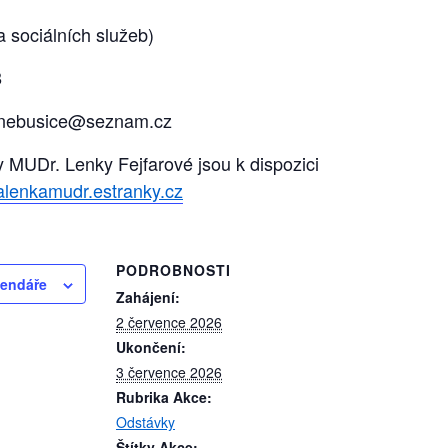
 sociálních služeb)
8
nebusice@seznam.cz
 MUDr. Lenky Fejfarové jsou k dispozici
alenkamudr.estranky.cz
PODROBNOSTI
lendáře
Zahájení:
2 července 2026
Ukončení:
3 července 2026
Rubrika Akce:
Odstávky
Štítky Akce: