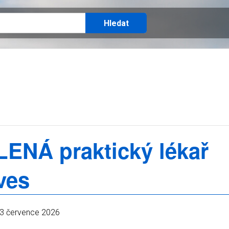
ENÁ praktický lékař
ves
3 července 2026