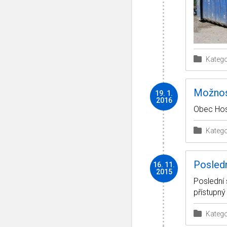
Katego
Možnos
19. 1.
2016
Obec Hos
Katego
Posled
16. 11.
2015
Poslední
přístupný
Katego