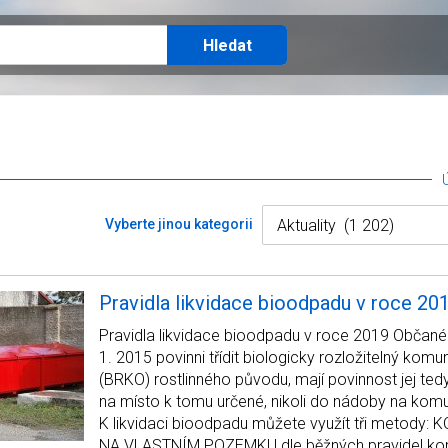
Vyberte jinou kategorii
Pravidla likvidace bioodpadu v roce 20
Pravidla likvidace bioodpadu v roce 2019 Občané 
1. 2015 povinni třídit biologicky rozložitelný kom
(BRKO) rostlinného původu, mají povinnost jej ted
na místo k tomu určené, nikoli do nádoby na kom
K likvidaci bioodpadu můžete využít tři metody
NA VLASTNÍM POZEMKU dle běžných pravidel ko