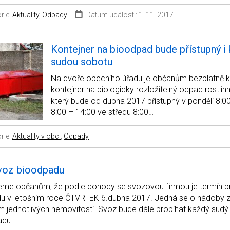
rie:
Aktuality
,
Odpady
Datum události: 1. 11. 2017
Kontejner na bioodpad bude přístupný i
sudou sobotu
Na dvoře obecního úřadu je občanům bezplatně k 
kontejner na biologicky rozložitelný odpad rostli
který bude od dubna 2017 přístupný v pondělí 8:00
8:00 – 14:00 ve středu 8:00…
rie:
Aktuality v obci
,
Odpady
svoz bioodpadu
me občanům, že podle dohody se svozovou firmou je termín p
u v letošním roce ČTVRTEK 6.dubna 2017. Jedná se o nádoby 
m jednotlivých nemovitostí. Svoz bude dále probíhat každý sudý 
padu.