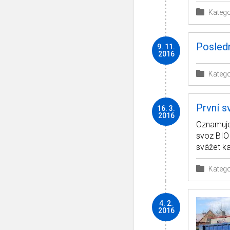
Katego
Posled
9. 11.
2016
Katego
První 
16. 3.
2016
Oznamuje
svoz BIO
svážet ka
Katego
4. 2.
2016