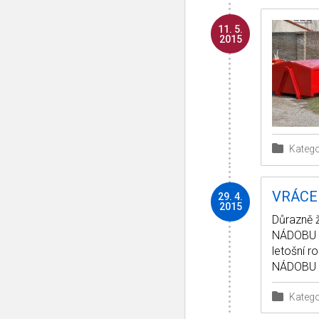
11. 5.
2015
Katego
VRÁCE
29. 4.
2015
Důrazně ž
NÁDOBU N
letošní r
NÁDOBU V
Katego