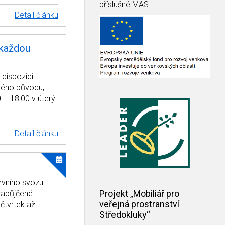
příslušné MAS
Detail článku
 každou
dispozici
nného původu,
 – 18:00 v úterý
Detail článku
rvního svozu
Projekt „Mobiliář pro
zapůjčené
veřejná prostranství
čtvrtek až
Středokluky“