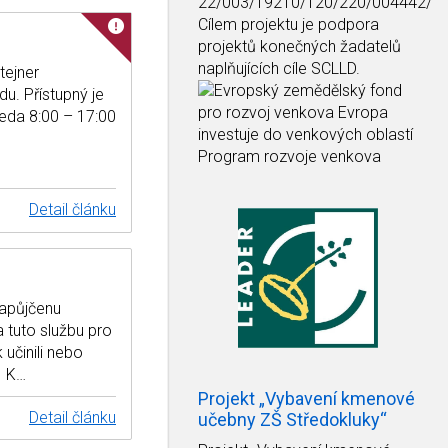
22/003/19210/120/220/004442/
Cílem projektu je podpora
projektů konečných žadatelů
naplňujících cíle SCLLD.
tejner
u. Přístupný je
ředa 8:00 – 17:00
Detail článku
zapůjčenu
tuto službu pro
 učinili nebo
. K…
Projekt „Vybavení kmenové
Detail článku
učebny ZŠ Středokluky“