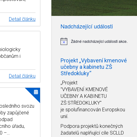
Detail článku
Nadcházející události
Žádné nadcházející události akce.
Notice
biologicky
 občanům i
Projekt „Vybavení kmenové
učebny a kabinetu ZŠ
Středokluky“
Detail článku
„Projekt
"VYBAVENÍ KMENOVÉ
UČEBNY A KABINETU
ZŠ STŘEDOKLUKY"
osledního svozu
je spolufinancován Evropskou
oby zapůjčené
unií.
 odpad
cního úřadu,
Podpora projektů konečných
00 –…
žadatelů naplňující cíle SCLLD