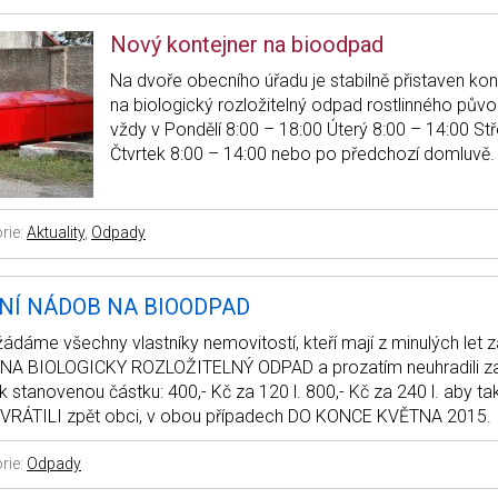
Nový kontejner na bioodpad
Na dvoře obecního úřadu je stabilně přistaven kon
na biologický rozložitelný odpad rostlinného původ
vždy v Pondělí 8:00 – 18:00 Úterý 8:00 – 14:00 St
Čtvrtek 8:00 – 14:00 nebo po předchozí domluvě.
rie:
Aktuality
,
Odpady
NÍ NÁDOB NA BIOODPAD
ádáme všechny vlastníky nemovitostí, kteří mají z minulých let 
A BIOLOGICKY ROZLOŽITELNÝ ODPAD a prozatím neuhradili za 
ok stanovenou částku: 400,- Kč za 120 l. 800,- Kč za 240 l. aby tak
RÁTILI zpět obci, v obou případech DO KONCE KVĚTNA 2015
rie:
Odpady