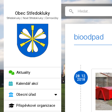
Obec
Středokluky
Středokluky | Nové Středokluky | Černovičky
bioodpad
Aktuality
28. 12.
2018
Kalendář akcí
Obecní úřad
Příspěvkové organizace