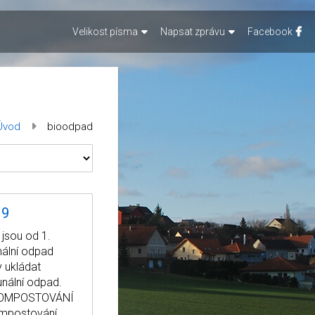
Velikost písma
Napsat zprávu
Facebook
Úvod
bioodpad
19
jsou od 1.
unální odpad
y ukládat
unální odpad.
: KOMPOSTOVÁNÍ
mpostování,