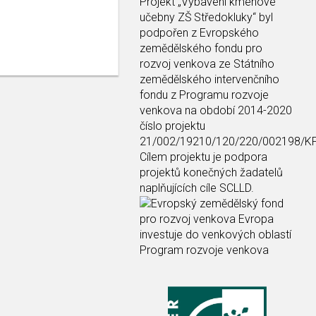
Projekt
„Vybavení kmenové
učebny ZŠ Středokluky“
byl
podpořen z Evropského
zemědělského fondu pro
rozvoj venkova ze Státního
zemědělského intervenčního
fondu z Programu rozvoje
venkova na období 2014-2020
číslo projektu
21/002/19210/120/220/002198/K
Cílem projektu je podpora
projektů konečných žadatelů
naplňujících cíle SCLLD.