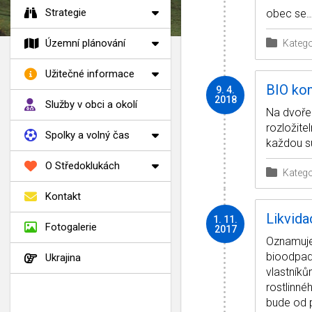
Strategie
obec se
Územní plánování
Katego
Užitečné informace
BIO kon
9. 4.
2018
Služby v obci a okolí
Na dvoře 
rozložite
Spolky a volný čas
každou s
O Středoklukách
Katego
Kontakt
Likvid
1. 11.
Fotogalerie
2017
Oznamuje
bioodpad
Ukrajina
vlastníků
rostlinné
bude od p