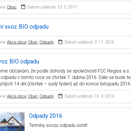
rie:
Obec
Datum události: 13. 3. 2017
ní svoz BIO odpadu
rie:
Akce obce
,
Obec
,
Odpady
Datum události: 9. 11. 2016
svoz BIO odpadu
me občanům, že podle dohody se společností FCC Regios a.s. 
 odpadu v tomto roce ve čtvrtek 7. dubna 2016. Dále se bude t
ždých 14 dní (čtvrtek – sudý týden) až do konce listopadu 2016
rie:
Akce obce
,
Obec
,
Odpady
Datum události: 16. 3. 2016
Odpady 2016
Termíny svozu odpadu uvnitř.