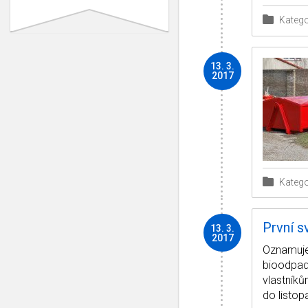
Katego
13. 3.
2017
Katego
První 
13. 3.
2017
Oznamuje
bioodpad
vlastníků
do listo