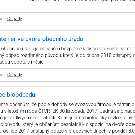
…
rie:
Odpady
tejner ve dvoře obecního úřadu
obecního úřadu je občanům bezplatně k dispozici kontejner na 
lný odpad rostlinného původu, který je od dubna 2018 přístupný
udou sobotu v měsíci.
rie:
Odpady
ace bioodpadu
me občanům, že podle dohody se svozovou firmou je termín p
u v letošním roce ČTVRTEK 30.listopadu 2017. Jedná se o nád
m jednotlivých nemovitostí. Kontejner na biologicky rozložitelný
ho původu, který je občanům bezplatně k dispozici na dvoře obe
rosince 2017 přístupný pouze v pracovních dnech: v pondělí 8: