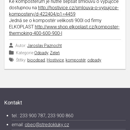
Ke kompostérům je nutné sepsat smlouvu o výpůjčce
dostupnou na
http://hostivice.cz/smlouva-o-vypujcce-
kompostery/d-422404/p1=4459
Jedná se o kompostér velikosti 900l od firmy
ELKOPLAST
http://www.shop.elkoplast.cz/komposter-
thermoking-400-600-900-l
Autor:
Jaroslav Paznocht
Kategorie
Odpady
,
Zeleň
Štítky:
bioodpad
,
Hostivice
,
kompostér
,
odpady
Kontakt
tel.: 233 900 787, 233 900 860
email:
obec@stredokluky.cz