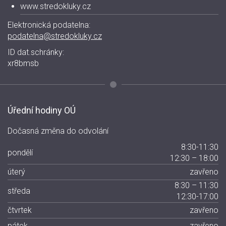
www.stredokluky.cz
Elektronická podatelna:
podatelna@stredokluky.cz
ID dat.schránky:
xr8bmsb
Úřední hodiny OÚ
Dočasná změna do odvolání
8:30-11:30
pondělí
12:30 – 18:00
úterý
zavřeno
8:30 – 11:30
středa
12:30-17:00
čtvrtek
zavřeno
pátek
zavřeno