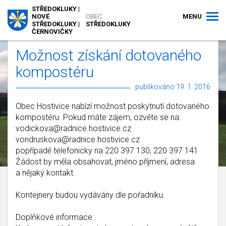
STŘEDOKLUKY |
MENU
NOVÉ
OBEC
STŘEDOKLUKY |
STŘEDOKLUKY
ČERNOVIČKY
Možnost získání dotovaného
kompostéru
publikováno 19. 1. 2016
Obec Hostivice nabízí možnost poskytnutí dotovaného
kompostéru. Pokud máte zájem, ozvěte se na:
vodickova@radnice.hostivice.cz
vondruskova@radnice.hostivice.cz
popřípadě telefonicky na 220 397 130, 220 397 141
Žádost by měla obsahovat, jméno příjmení, adresa
a nějaký kontakt.
Kontejnery budou vydávány dle pořadníku.
Doplňkové informace: