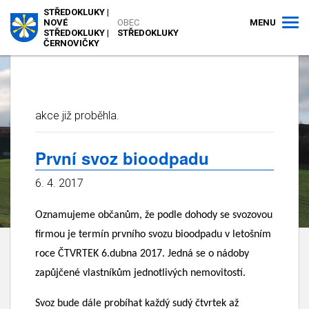
STŘEDOKLUKY |
MENU
NOVÉ
OBEC
STŘEDOKLUKY |
STŘEDOKLUKY
ČERNOVIČKY
akce již proběhla.
První svoz bioodpadu
6. 4. 2017
Oznamujeme občanům, že podle dohody se svozovou
firmou je termín prvního svozu bioodpadu v letošním
roce ČTVRTEK 6.dubna 2017. Jedná se o nádoby
zapůjčené vlastníkům jednotlivých nemovitostí.
Svoz bude dále probíhat každý sudý čtvrtek až