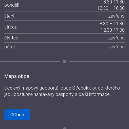
8:30-11:30
pondělí
12:30 – 18:00
úterý
zavřeno
8:30 – 11:30
středa
12:30-17:00
čtvrtek
zavřeno
pátek
zavřeno
Mapa obce
Ucelený mapový geoportál obce Středokluky, do kterého
jsou postupně nahrávány pasporty a další informace.
GObec