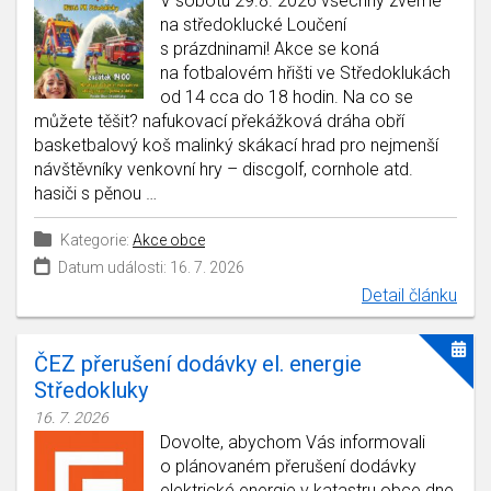
V sobotu 29.8. 2026 všechny zveme
na středoklucké Loučení
s prázdninami! Akce se koná
na fotbalovém hřišti ve Středoklukách
od 14 cca do 18 hodin. Na co se
můžete těšit? nafukovací překážková dráha obří
basketbalový koš malinký skákací hrad pro nejmenší
návštěvníky venkovní hry – discgolf, cornhole atd.
hasiči s pěnou …
Kategorie:
Akce obce
Datum události: 16. 7. 2026
Detail článku
ČEZ přerušení dodávky el. energie
Středokluky
16. 7. 2026
Dovolte, abychom Vás informovali
o plánovaném přerušení dodávky
elektrické energie v katastru obce dne