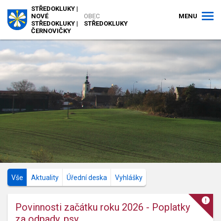
STŘEDOKLUKY |
MENU
NOVÉ
OBEC
STŘEDOKLUKY |
STŘEDOKLUKY
ČERNOVIČKY
Vše
Aktuality
Úřední deska
Vyhlášky
Povinnosti začátku roku 2026 - Poplatky
za odpady, psy