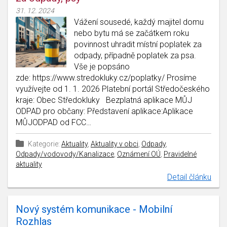
31. 12. 2024
Vážení sousedé, každý majitel domu
nebo bytu má se začátkem roku
povinnost uhradit místní poplatek za
odpady, případně poplatek za psa.
Vše je popsáno
zde: https://www.stredokluky.cz/poplatky/ Prosíme
využívejte od 1. 1. 2026 Platební portál Středočeského
kraje: Obec Středokluky Bezplatná aplikace MŮJ
ODPAD pro občany: Představení aplikace:Aplikace
MŮJODPAD od FCC…
Kategorie:
Aktuality
,
Aktuality v obci
,
Odpady
,
Odpady/vodovody/Kanalizace
,
Oznámení OÚ
,
Pravidelné
aktuality
Detail článku
Nový systém komunikace - Mobilní
Rozhlas