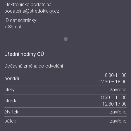
Elektronická podatelna:
podatelna@stredokluky.cz
ID dat.schránky:
xr8bmsb
Úřední hodiny OÚ
Dočasná změna do odvolání
8:30-11:30
pondělí
12:30 – 18:00
úterý
zavřeno
8:30 – 11:30
středa
12:30-17:00
čtvrtek
zavřeno
pátek
zavřeno