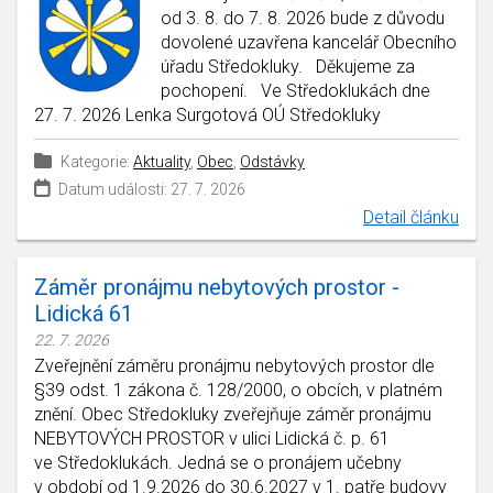
od 3. 8. do 7. 8. 2026 bude z důvodu
dovolené uzavřena kancelář Obecního
úřadu Středokluky. Děkujeme za
pochopení. Ve Středoklukách dne
27. 7. 2026 Lenka Surgotová OÚ Středokluky
Kategorie:
Aktuality
,
Obec
,
Odstávky
Datum události: 27. 7. 2026
Detail článku
Záměr pronájmu nebytových prostor -
Lidická 61
22. 7. 2026
Zveřejnění záměru pronájmu nebytových prostor dle
§39 odst. 1 zákona č. 128/2000, o obcích, v platném
znění. Obec Středokluky zveřejňuje záměr pronájmu
NEBYTOVÝCH PROSTOR v ulici Lidická č. p. 61
ve Středoklukách. Jedná se o pronájem učebny
v období od 1.9.2026 do 30.6.2027 v 1. patře budovy