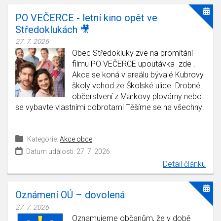
PO VEČERCE - letní kino opět ve
Středoklukách 🎥
27. 7. 2026
Obec Středokluky zve na promítání
filmu PO VEČERCE upoutávka zde .
Akce se koná v areálu bývalé Kubrovy
školy vchod ze Školské ulice. Drobné
občerstvení z Markovy plovárny nebo
se vybavte vlastními dobrotami Těšíme se na všechny!
Kategorie:
Akce obce
Datum události: 27. 7. 2026
Detail článku
Oznámení OÚ – dovolená
27. 7. 2026
Oznamujeme občanům, že v době