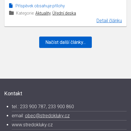
Příspěvek obsahuje přílohy
Kategorie:
Aktuality
,
Úřední deska
Detail článku
Načíst další články...
Kontakt
tel.: 233 900 787, 233 900 860
email:
obec@stredokluky.cz
www.stredokluky.cz