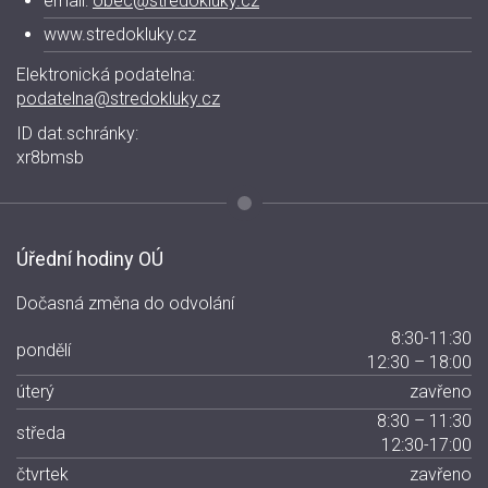
email:
obec@stredokluky.cz
www.stredokluky.cz
Elektronická podatelna:
podatelna@stredokluky.cz
ID dat.schránky:
xr8bmsb
Úřední hodiny OÚ
Dočasná změna do odvolání
8:30-11:30
pondělí
12:30 – 18:00
úterý
zavřeno
8:30 – 11:30
středa
12:30-17:00
čtvrtek
zavřeno