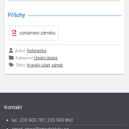
Přílohy
oznámení záměru
Autor:
Referentka
Kategorie
Úřední deska
Štítky:
Krajský úřad
,
záměr
Kontakt
tel.: 233 900 787, 233 900 860