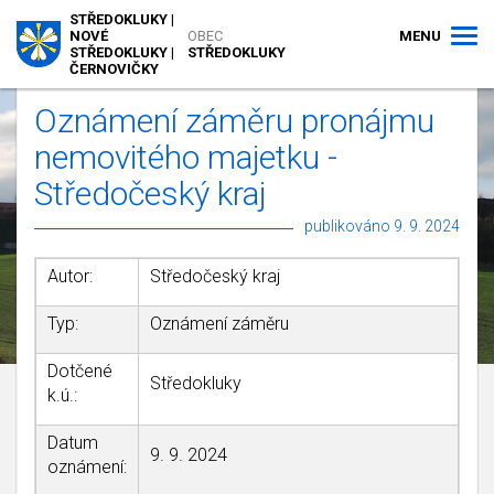
STŘEDOKLUKY |
MENU
NOVÉ
OBEC
STŘEDOKLUKY |
STŘEDOKLUKY
ČERNOVIČKY
Oznámení záměru pronájmu
nemovitého majetku -
Středočeský kraj
publikováno 9. 9. 2024
Autor:
Středočeský kraj
Typ:
Oznámení záměru
Dotčené
Středokluky
k.ú.:
Datum
9. 9. 2024
oznámení: