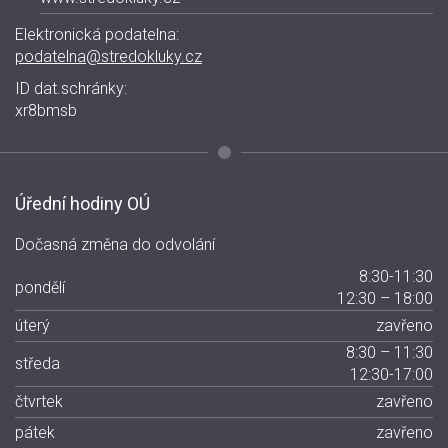
Elektronická podatelna:
podatelna@stredokluky.cz
ID dat.schránky:
xr8bmsb
Úřední hodiny OÚ
Dočasná změna do odvolání
8:30-11:30
pondělí
12:30 – 18:00
úterý
zavřeno
8:30 – 11:30
středa
12:30-17:00
čtvrtek
zavřeno
pátek
zavřeno