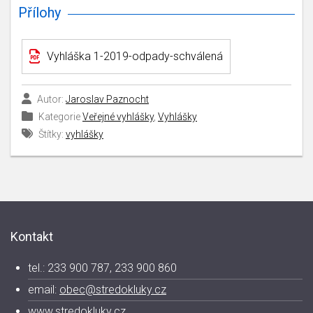
Přílohy
Vyhláška 1-2019-odpady-schválená
Autor:
Jaroslav Paznocht
Kategorie
Veřejné vyhlášky
,
Vyhlášky
Štítky:
vyhlášky
Kontakt
tel.: 233 900 787, 233 900 860
email:
obec@stredokluky.cz
www.stredokluky.cz