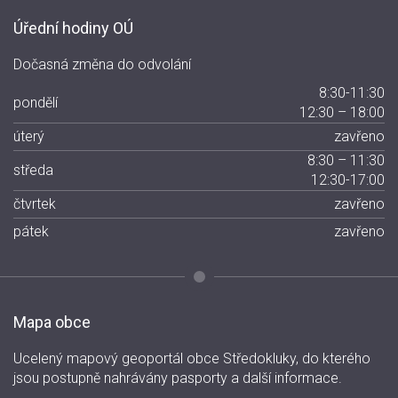
Úřední hodiny OÚ
Dočasná změna do odvolání
8:30-11:30
pondělí
12:30 – 18:00
úterý
zavřeno
8:30 – 11:30
středa
12:30-17:00
čtvrtek
zavřeno
pátek
zavřeno
Mapa obce
Ucelený mapový geoportál obce Středokluky, do kterého
jsou postupně nahrávány pasporty a další informace.