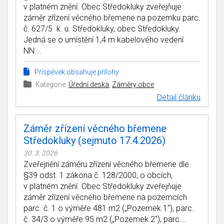
v platném znění. Obec Středokluky zveřejňuje
záměr zřízení věcného břemene na pozemku parc.
č. 627/5 k. ú. Středokluky, obec Středokluky.
Jedná se o umístění 1,4 m kabelového vedení
NN….
Příspěvek obsahuje přílohy
Kategorie:
Úřední deska
,
Záměry obce
Detail článku
Záměr zřízení věcného břemene
Středokluky (sejmuto 17.4.2026)
30. 3. 2026
Zveřejnění záměru zřízení věcného břemene dle
§39 odst. 1 zákona č. 128/2000, o obcích,
v platném znění. Obec Středokluky zveřejňuje
záměr zřízení věcného břemene na pozemcích
parc. č. 1 o výměře 481 m2 („Pozemek 1“), parc.
č. 34/3 o výměře 95 m2 („Pozemek 2“), parc….