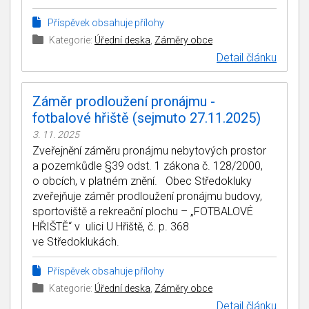
Příspěvek obsahuje přílohy
Kategorie:
Úřední deska
,
Záměry obce
Detail článku
Záměr prodloužení pronájmu -
fotbalové hřiště (sejmuto 27.11.2025)
3. 11. 2025
Zveřejnění záměru pronájmu nebytových prostor
a pozemkůdle §39 odst. 1 zákona č. 128/2000,
o obcích, v platném znění. Obec Středokluky
zveřejňuje záměr prodloužení pronájmu budovy,
sportoviště a rekreační plochu – „FOTBALOVÉ
HŘIŠTĚ“ v ulici U Hřiště, č. p. 368
ve Středoklukách.
Příspěvek obsahuje přílohy
Kategorie:
Úřední deska
,
Záměry obce
Detail článku