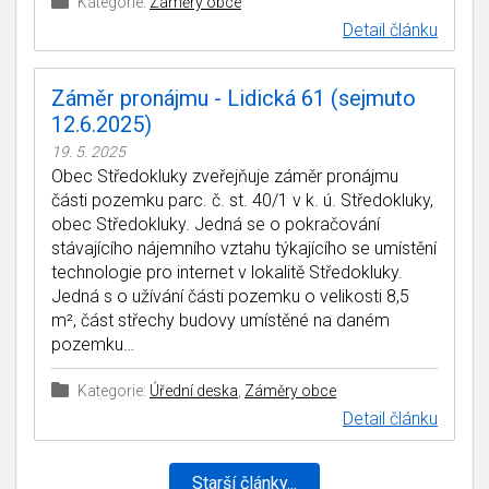
Kategorie:
Záměry obce
Detail článku
Záměr pronájmu - Lidická 61 (sejmuto
12.6.2025)
19. 5. 2025
Obec Středokluky zveřejňuje záměr pronájmu
části pozemku parc. č. st. 40/1 v k. ú. Středokluky,
obec Středokluky. Jedná se o pokračování
stávajícího nájemního vztahu týkajícího se umístění
technologie pro internet v lokalitě Středokluky.
Jedná s o užívání části pozemku o velikosti 8,5
m², část střechy budovy umístěné na daném
pozemku…
Kategorie:
Úřední deska
,
Záměry obce
Detail článku
Starší články...