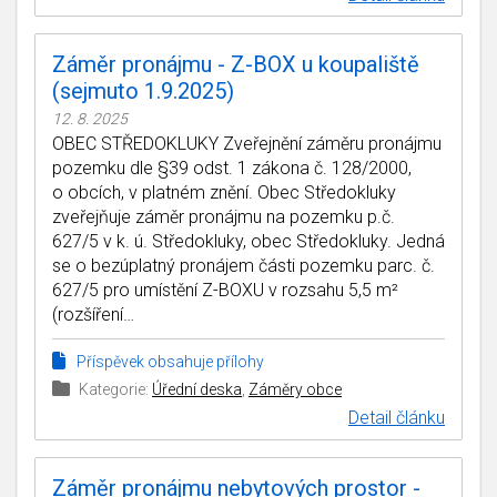
Záměr pronájmu - Z-BOX u koupaliště
(sejmuto 1.9.2025)
12. 8. 2025
OBEC STŘEDOKLUKY Zveřejnění záměru pronájmu
pozemku dle §39 odst. 1 zákona č. 128/2000,
o obcích, v platném znění. Obec Středokluky
zveřejňuje záměr pronájmu na pozemku p.č.
627/5 v k. ú. Středokluky, obec Středokluky. Jedná
se o bezúplatný pronájem části pozemku parc. č.
627/5 pro umístění Z-BOXU v rozsahu 5,5 m²
(rozšíření…
Příspěvek obsahuje přílohy
Kategorie:
Úřední deska
,
Záměry obce
Detail článku
Záměr pronájmu nebytových prostor -