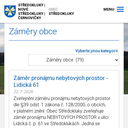
STŘEDOKLUKY |
MENU
NOVÉ
OBEC
STŘEDOKLUKY |
STŘEDOKLUKY
ČERNOVIČKY
Záměry obce
Vyberte jinou kategorii
Záměr pronájmu nebytových prostor -
Lidická 61
22. 7. 2026
Zveřejnění záměru pronájmu nebytových prostor
dle §39 odst. 1 zákona č. 128/2000, o obcích,
v platném znění. Obec Středokluky zveřejňuje
záměr pronájmu NEBYTOVÝCH PROSTOR v ulici
Lidická č. p. 61 ve Středoklukách. Jedná se