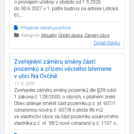
o pronájem učebny v období od 1.9.2026
do 30.6.2027 v 1. patře budovy na adrese Lidická
61,…
Příspěvek obsahuje přílohy
Kategorie:
Aktuality
,
Úřední deska
,
Záměry obce
Detail článku
Zveřejnění záměru směny částí
pozemků a zřízení věcného břemene
v ulici Na Ovčíně
11. 5. 2026
Zveřejnění záměru směny pozemků dle §39 odst.
1 zákona č. 128/2000, o obcích, v platném znění.
Obec plánuje směnit část pozemku p.č. st. 607/1
označenou nově p.č. 607/8 o ploše 86 m2
ve vlastnictví obce za část pozemku soukromého
vlastníka p.č. st. 58/2 nově označený p.č. 1107 o…