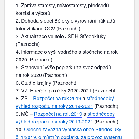
Zpráva starosty, místostarosty, předsedů
komisí a výborů
Dohoda s obcí Běloky o vyrovnání nákladů
intenzifikace ČOV (Paznocht)
Aktualizace velitele JSDH Středokluky
(Paznocht)
Informace o výši vodného a stočného na rok
2020 (Paznocht)
Stanovení výše poplatku za svoz odpadů
na rok 2020 (Paznocht)
Studie krajiny (Paznocht)
VZ: Energie pro roky 2020-2021 (Paznocht
ZŠ –
Rozpočet na rok 2019
a
střednědobý
výhled rozpočtu na roky 2019-2021
(Paznocht)
MŠ –
Rozpočet na rok 2019
a
střednědobý
výhled rozpočtu na roky 2019-2021
(Paznocht)
Obecně závazná vyhláška obce Středokluky
č. 1/2019, o místním poplatku za provoz systému