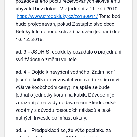
požadovaného počtu rezervovaných ekvivalentů
obyvatel bez dotací. Viz jednání z 11. září 2019 –
https://www.stredokluky.cz/zo190911/
Tento bod
bude projednáván, pokud Zastupitelstvo obce
Běloky tuto dohodu schválí na svém jednání dne
16. 12. 2019.
ad. 3 – JSDH Středokluky požádalo o projednání
své žádosti o změnu velitele.
ad. 4 – Dojde k navýšení vodného. Zatím není
jasné o kolik (provozovatel vodovodu zatím neví
výši velkoobchodní ceny), nejspíše se bude
jednat o jednotky korun na kubík. Důvodem je
zdražení pitné vody dodavatelem Středočeské
vodárny z důvodu rostoucích nákladů a také
nutných investic do infrastruktury.
ad. 5 – Předpokládá se, že výše poplatku za