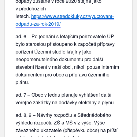
odpady zůstane v roce 2020 stejná jako
v předchozích
letech.
https://www.stredokluky.cz/vyuctovani-
odpadu-za-rok-2019/
ad. 6 – Po jednání s létajícím pořizovatele ÚP
bylo starostou přistoupeno k započetí přípravy
pořízení Územní studie krajiny jako
neopomenutelného dokumentu pro další
stavební řízení v naší obci, nikoli pouze interním
dokumentem pro obec a přípravu územního
plánu.
ad. 7 – Obec v lednu plánuje vyhlášení další
veřejné zakázky na dodávky elektřiny a plynu.
ad. 8, 9 – Návrhy rozpočtu a Střednědobého
výhledu rozpočtu ZŠ a MŠ viz výše. Výše
závazného ukazatele (příspěvku obce) na příští