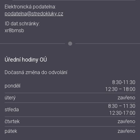
Elektronická podatelna:
podatelna@stredokluky.cz
ID dat.schránky:
xr8bmsb
Úřední hodiny OÚ
Dočasná změna do odvolání
8:30-11:30
pondělí
12:30 – 18:00
úterý
zavřeno
8:30 – 11:30
středa
12:30-17:00
čtvrtek
zavřeno
pátek
zavřeno