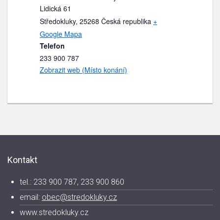
Lidická 61
Středokluky
,
25268
Česká republika
+
Google Mapa
Telefon
233 900 787
Zobrazit web (Místo konání)
Kontakt
tel.: 233 900 787, 233 900 860
email:
obec@stredokluky.cz
www.stredokluky.cz