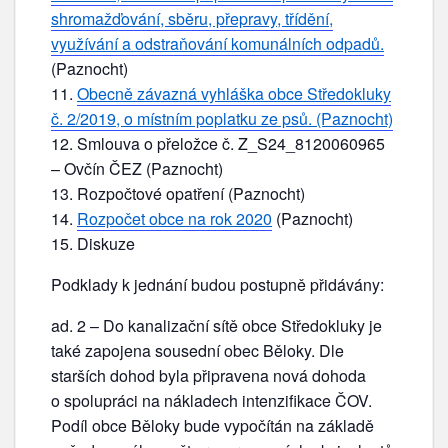
shromažďování, sběru, přepravy, třídění,
využívání a odstraňování komunálních odpadů.
(Paznocht)
Obecně závazná vyhláška obce Středokluky
č. 2/2019, o místním poplatku ze psů. (Paznocht)
Smlouva o přeložce č. Z_S24_8120060965
– Ovčín ČEZ (Paznocht)
Rozpočtové opatření (Paznocht)
Rozpočet obce na rok 2020
(Paznocht)
Diskuze
Podklady k jednání budou postupně přidávány:
ad. 2 – Do kanalizační sítě obce Středokluky je
také zapojena sousední obec Běloky. Dle
starších dohod byla připravena nová dohoda
o spolupráci na nákladech intenzifikace ČOV.
Podíl obce Běloky bude vypočítán na základě