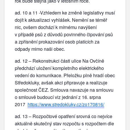
rok bude stejná jako v letošním roce.
ad. 10 a 11 -Vzhledem ke změně legislativy musí
dojít k aktualizaci vyhlášek. Nemění se téměř
nic, ovšem dochází k mírnému navýšení
v případě psů z důvodů povinného čipování psů
a zpřísnění prokazování osob platících za
odpady mimo naši obec.
ad. 12 – Rekonstrukci části ulice Na Ovčíně
předchází uložení kompletního elektrického
vedení do komunikace. Přeložku plně hradí obec
Středokluky, avšak akci připravuje a realizuje
společnost ČEZ. Smlouva navazuje na smlouvu
o smlouvě budoucí viz jednání z 16. srpna
2017
https://www.stredokluky.cz/zo170816/
ad. 13 – Rozpočtové opatření srovná co nejvíce
aktuálně skutečný stav rozpočtu s rozpočtem dle