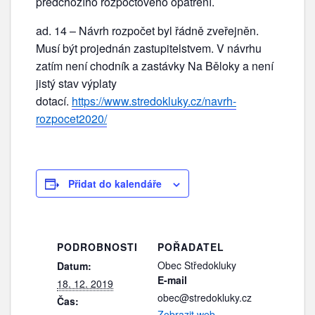
předchozího rozpočtového opatření.
ad. 14 – Návrh rozpočet byl řádně zveřejněn.
Musí být projednán zastupitelstvem. V návrhu
zatím není chodník a zastávky Na Běloky a není
jistý stav výplaty
dotací.
https://www.stredokluky.cz/navrh-
rozpocet2020/
Přidat do kalendáře
PODROBNOSTI
POŘADATEL
Obec Středokluky
Datum:
E-mail
18. 12. 2019
obec@stredokluky.cz
Čas:
Zobrazit web