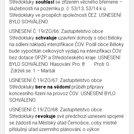
Středokluky
souhlasí
se zřízením věcného břemene –
služebnosti na pozemku p. č. 53/13, 53/14 k.ú.
Středokluky ve prospěch společnosti ČEZ. USNESENÍ
BYLO SCHVÁLENO.
USNESENÍ Č.
19/ZO/66: Zastupitelstvo obce
Středokluky
schvaluje
uzavření dohody s obcí Běloky
na sdílení nákladů intenzifikace ČOV. Podíl obce Běloky
bude vypočítán celkových výdajů na intenzifikaci ČOV
bez dotace OPŽP a Středočeského kraje. USNESENÍ
BYLO SCHVÁLENO. Hlasování: Pro: 8 Proti: 0
Zdrželi se: 1 – Maršál
USNESENÍ Č.19/ZO/67: Zastupitelstvo obce
Středokluky
bere na vědomí
průběh přípravy
koncesního řízení na provoz ČOV
.
USNESENÍ BYLO
SCHVÁLENO.
USNESENÍ Č.19/ZO/68: Zastupitelstvo obce
Středokluky
revokuje
své předchozí usnesení spojené
se žádostí na Městský úřad Černošice, coby místně
příslušný úřad územního plánování, o výkon