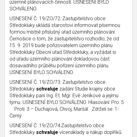
územně plánovacích činností
.
USNESENÍ BYLO
SCHVÁLENO.
USNESENÍ Č. 19/ZO/72
:
Zastupitelstvo obce
Středokluky ukládá starostovi informovat písemnou
formou místně příslušný úřad územního plánování
Černošice o tom, že zastupitelstvo rozhodlo, že od
15. 9. 2019 bude pořizovatelem územního plánu
Středokluky Obecní úřad Středokluky, a vyžádat si
od úřadu územního plánování dokladovou část
dosavadního průběhu pořízení územního plánu.
USNESENÍ BYLO SCHVÁLENO.
USNESENÍ Č. 19/ZO/73
:
Zastupitelstvo obce
Středokluky
schvaluje
zadání Studie krajiny obce
Středokluky paní Ing. Et. Mgr. Evě Jeníkové a jejímu
týmu
.
USNESENÍ BYLO SCHVÁLENO. Hlasování: Pro: 5
Proti: 3 – Duchajová, Chvoj, Maršál Zdrželi se: 1-
Černý
USNESENÍ Č. 19/ZO/74
:
Zastupitelstvo obce
Středokluky
schvaluje
vícenáklady a nákup doplňků