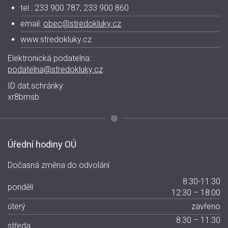
tel.: 233 900 787, 233 900 860
email:
obec@stredokluky.cz
www.stredokluky.cz
Elektronická podatelna:
podatelna@stredokluky.cz
ID dat.schránky:
xr8bmsb
Úřední hodiny OÚ
Dočasná změna do odvolání
8:30-11:30
pondělí
12:30 – 18:00
úterý
zavřeno
8:30 – 11:30
středa