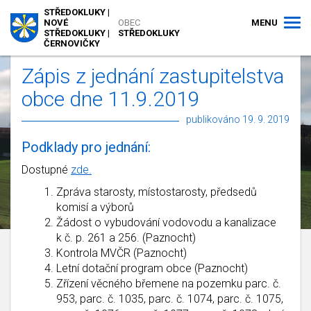
STŘEDOKLUKY |
MENU
NOVÉ
OBEC
STŘEDOKLUKY |
STŘEDOKLUKY
ČERNOVIČKY
Zápis z jednání zastupitelstva
obce dne 11.9.2019
publikováno 19. 9. 2019
Podklady pro jednání:
Dostupné
zde.
Zpráva starosty, místostarosty, předsedů
komisí a výborů
Žádost o vybudování vodovodu a kanalizace
k č. p. 261 a 256. (Paznocht)
Kontrola MVČR (Paznocht)
Letní dotační program obce (Paznocht)
Zřízení věcného břemene na pozemku parc. č.
953, parc. č. 1035, parc. č. 1074, parc. č. 1075,