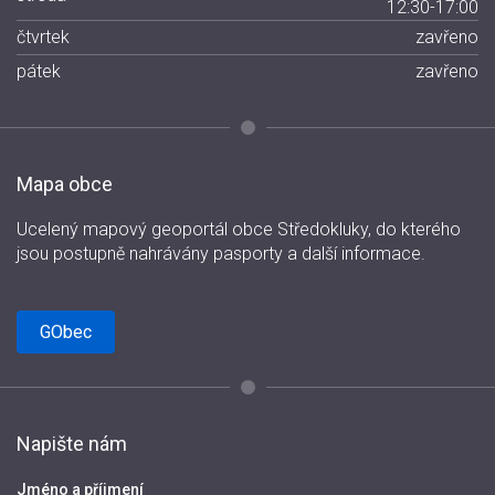
12:30-17:00
čtvrtek
zavřeno
pátek
zavřeno
Mapa obce
Ucelený mapový geoportál obce Středokluky, do kterého
jsou postupně nahrávány pasporty a další informace.
GObec
Napište nám
Jméno a příjmení