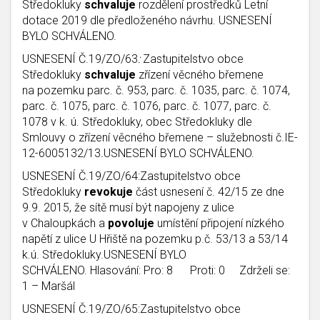
Středokluky
schvaluje
rozdělení prostředků Letní
dotace 2019 dle předloženého návrhu. USNESENÍ
BYLO SCHVÁLENO.
USNESENÍ Č.19/ZO/63
:
Zastupitelstvo obce
Středokluky
schvaluje
zřízení věcného břemene
na pozemku parc. č. 953, parc. č. 1035, parc. č. 1074,
parc. č. 1075, parc. č. 1076, parc. č. 1077, parc. č.
1078 v k. ú. Středokluky, obec Středokluky dle
Smlouvy o zřízení věcného břemene – služebnosti č.IE-
12-6005132/13
.
USNESENÍ BYLO SCHVÁLENO.
USNESENÍ Č.19/ZO/64:Zastupitelstvo obce
Středokluky
revokuje
část usnesení č. 42/15 ze dne
9.9. 2015, že sítě musí být napojeny z ulice
v Chaloupkách a
povoluje
umístění připojení nízkého
napětí z ulice U Hřiště na pozemku p.č. 53/13 a 53/14
k.ú. Středokluky.USNESENÍ BYLO
SCHVÁLENO. Hlasování: Pro: 8 Proti: 0 Zdrželi se:
1 – Maršál
USNESENÍ Č.19/ZO/65:Zastupitelstvo obce