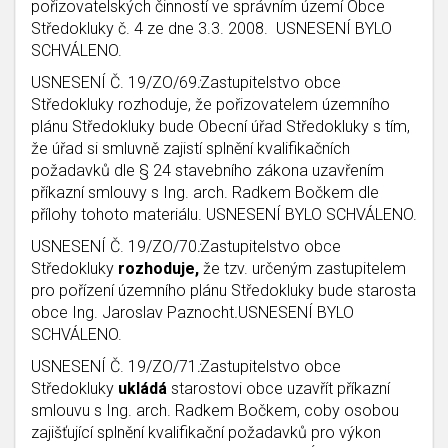
pořizovatelských činností ve správním území Obce
Středokluky č. 4 ze dne 3.3. 2008. USNESENÍ BYLO
SCHVÁLENO.
USNESENÍ Č. 19/ZO/69
:
Zastupitelstvo obce
Středokluky rozhoduje, že pořizovatelem územního
plánu Středokluky bude Obecní úřad Středokluky s tím,
že úřad si smluvně zajistí splnění kvalifikačních
požadavků dle § 24 stavebního zákona uzavřením
příkazní smlouvy s Ing. arch. Radkem Bočkem dle
přílohy tohoto materiálu. USNESENÍ BYLO SCHVÁLENO.
USNESENÍ Č. 19/ZO/70
:
Zastupitelstvo obce
Středokluky
rozhoduje,
že tzv. určeným zastupitelem
pro pořízení územního plánu Středokluky bude starosta
obce Ing. Jaroslav Paznocht
.
USNESENÍ BYLO
SCHVÁLENO.
USNESENÍ Č. 19/ZO/71
:
Zastupitelstvo obce
Středokluky
ukládá
starostovi obce uzavřít příkazní
smlouvu s Ing. arch. Radkem Bočkem, coby osobou
zajišťující splnění kvalifikační požadavků pro výkon