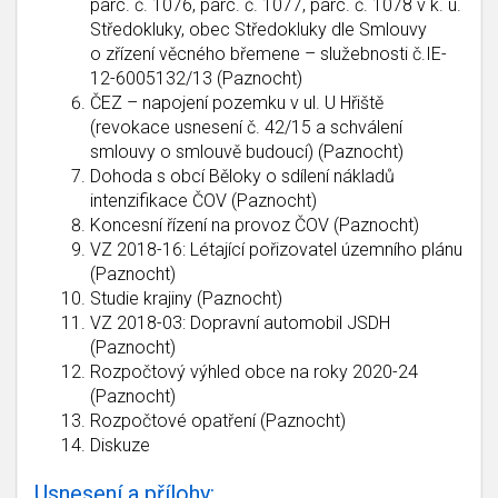
parc. č. 1076, parc. č. 1077, parc. č. 1078 v k. ú.
Středokluky, obec Středokluky dle Smlouvy
o zřízení věcného břemene – služebnosti č.IE-
12-6005132/13 (Paznocht)
ČEZ – napojení pozemku v ul. U Hřiště
(revokace usnesení č. 42/15 a schválení
smlouvy o smlouvě budoucí) (Paznocht)
Dohoda s obcí Běloky o sdílení nákladů
intenzifikace ČOV (Paznocht)
Koncesní řízení na provoz ČOV (Paznocht)
VZ 2018-16: Létající pořizovatel územního plánu
(Paznocht)
Studie krajiny (Paznocht)
VZ 2018-03: Dopravní automobil JSDH
(Paznocht)
Rozpočtový výhled obce na roky 2020-24
(Paznocht)
Rozpočtové opatření (Paznocht)
Diskuze
Usnesení a přílohy: