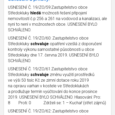
USNESENÍ Č. 19/ZO/59:Zastupitelstvo obce
Středokluky
hledá
možnosti řešení připojení
nemovitostí č.p 256 a 261 na vodovod a kanalizaci, ale
nyní to není v možnostech obce. USNESENÍ BYLO
SCHVÁLENO.
USNESENÍ Č. 19/ZO/60: Zastupitelstvo obce
Středokluky
schvaluje
opatření vzešlá z doporučení
kontroly výkonu samostatné působnosti u obce
Středokluky dne 17. června 2019
.
USNESENÍ BYLO
SCHVÁLENO.
USNESENÍ Č.
19/ZO/61:Zastupitelstvo obce
Středokluky
schvaluje
změnu využití prostředků
ve výši 50 tisíc Kč ze zimní dotace roku 2019
na opravu varhan v kostele ve Středoklukách
a prodlužuje termín vyúčtování do konce prosince
2019. USNESENÍ BYLO SCHVÁLENO. Hlasování: Pro:
8 Proti: 0 Zdrželi se: 1 – Kuchař (střet zájmů)
USNESENÍ Č.
19/ZO/62
:
Zastupitelstvo obce