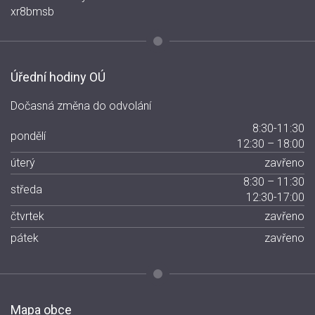
xr8bmsb
Úřední hodiny OÚ
Dočasná změna do odvolání
8:30-11:30
pondělí
12:30 – 18:00
úterý
zavřeno
8:30 – 11:30
středa
12:30-17:00
čtvrtek
zavřeno
pátek
zavřeno
Mapa obce