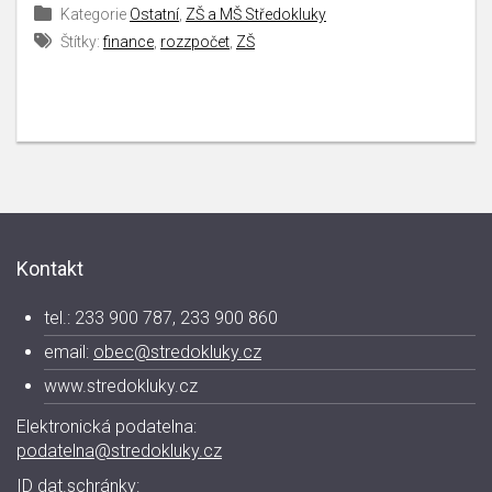
Kategorie
Ostatní
,
ZŠ a MŠ Středokluky
Štítky:
finance
,
rozzpočet
,
ZŠ
Kontakt
tel.: 233 900 787, 233 900 860
email:
obec@stredokluky.cz
www.stredokluky.cz
Elektronická podatelna:
podatelna@stredokluky.cz
ID dat.schránky: