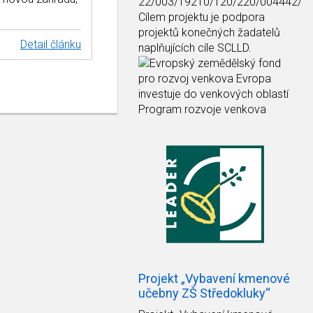
22/003/19210/120/220/004442/
Cílem projektu je podpora
projektů konečných žadatelů
Detail článku
naplňujících cíle SCLLD.
Projekt „Vybavení kmenové
učebny ZŠ Středokluky“