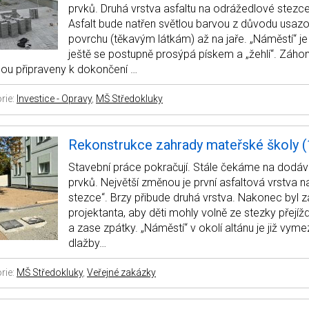
prvků. Druhá vrstva asfaltu na odrážedlové stezce
Asfalt bude natřen světlou barvou z důvodu usaz
povrchu (těkavým látkám) až na jaře. „Náměstí“ je
ještě se postupně prosýpá pískem a „žehlí“. Záho
sou připraveny k dokončení …
rie:
Investice - Opravy
,
MŠ Středokluky
Rekonstrukce zahrady mateřské školy (
Stavební práce pokračují. Stále čekáme na dodáv
prvků. Největší změnou je první asfaltová vrstva 
stezce“. Brzy přibude druhá vrstva. Nakonec byl
projektanta, aby děti mohly volně ze stezky přejíž
a zase zpátky. „Náměstí“ v okolí altánu je již vym
dlažby…
rie:
MŠ Středokluky
,
Veřejné zakázky