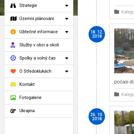
Strategie
Katego
Územní plánování
Užitečné informace
18. 12.
2018
Služby v obci a okolí
Spolky a volný čas
O Středoklukách
počasí d
Kontakt
Katego
Fotogalerie
Ukrajina
26. 10.
2018