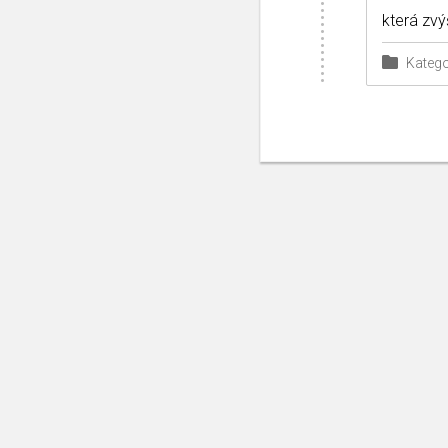
která zv
Katego