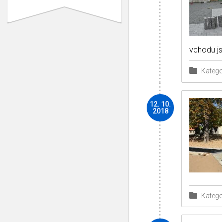
vchodu j
Katego
12. 10.
2018
Katego