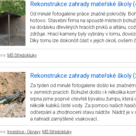
Rekonstrukce zahrady mateřské školy (
Od minulé fotogalerie práce značně pokročily. Boh
hotovo. Stavební firma na spoustě místech bohuž
na dodávku dřevěných hracích prvků a altánu, co
zdržuje. Hrací kameny byly vybrány v lomu, dovez
Díky tomu lze dokončit část v jejich okolí, ovšem
rie:
MŠ Středokluky
Rekonstrukce zahrady mateřské školy (2
Za týden od minulé fotogalerie došlo ke značné
v zemních pracích. Bohužel došlo i k několika kom
srpna jsme poprvé otevřeli bývalou žumpu, která
několik kubíků čisté vody. Za pomoci našich hasič
odčerpání a zhodnocení stavu nádrže. Nádrž je v
a nahradí zamýšlené vsakovací…
rie:
Investice - Opravy
,
MŠ Středokluky