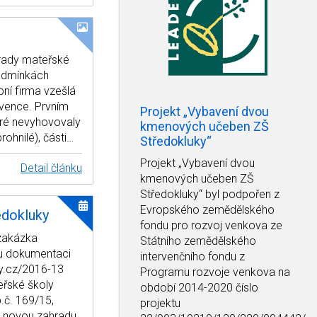
hrady mateřské
podmínkách
ní firma vzešlá
vence. Prvním
Projekt „Vybavení dvou
eré nevyhovovaly
kmenových učeben ZŠ
ohnilé), části…
Středokluky“
Projekt
„Vybavení dvou
Detail článku
kmenových učeben ZŠ
Středokluky“
byl podpořen z
Evropského zemědělského
edokluky
fondu pro rozvoj venkova ze
 zakázka
Státního zemědělského
ou dokumentaci
intervenčního fondu z
ky.cz/2016-13
Programu rozvoje venkova na
eřské školy
období 2014-2020 číslo
.č. 169/15,
projektu
t novou zahradu,