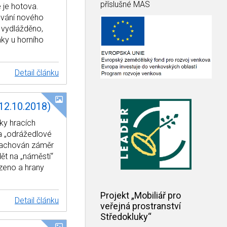
příslušné MAS
 je hotova.
ování nového
 vydlážděno,
nky u horního
Detail článku
12.10.2018)
ky hracích
na „odrážedlové
 zachován záměr
dět na „náměstí“
ezeno a hrany
Projekt „Mobiliář pro
Detail článku
veřejná prostranství
Středokluky“