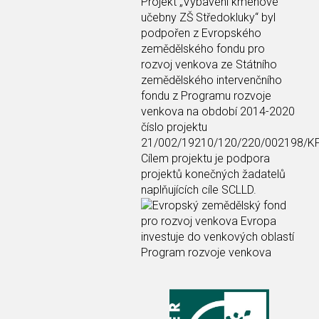
Projekt
„Vybavení kmenové
učebny ZŠ Středokluky“
byl
podpořen z Evropského
zemědělského fondu pro
rozvoj venkova ze Státního
zemědělského intervenčního
fondu z Programu rozvoje
venkova na období 2014-2020
číslo projektu
21/002/19210/120/220/002198/K
Cílem projektu je podpora
projektů konečných žadatelů
naplňujících cíle SCLLD.