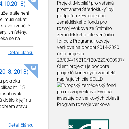
4.10.2018)
Projekt
„Mobiliář pro veřejná
prostranství Středokluky“
byl
užel stále není
podpořen z Evropského
el musí čekat
zemědělského fondu pro
ž stavbu značně
rozvoj venkova ze Státního
eny, umístěny.
zemědělského intervenčního
 čeká se na…
fondu z Programu rozvoje
venkova na období 2014-2020
Detail článku
číslo projektu
23/004/19210/120/220/000907/
Cílem projektu je podpora
0. 8. 2018)
projektů konečných žadatelů
naplňujících cíle SCLLD.
mu pokroku
plikacím. 15.
 obsahovala
ů došlo k jejímu
 dobrém stavu
Detail článku