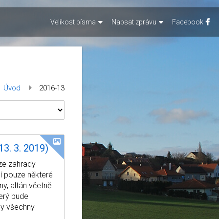
Velikost písma
Napsat zprávu
Facebook
Úvod
2016-13
3. 3. 2019)
 ze zahrady
í pouze některé
ny, altán včetně
erý bude
ny všechny