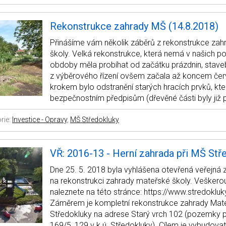
Rekonstrukce zahrady MŠ (14.8.2018)
Přinášíme vám několik záběrů z rekonstrukce za
školy. Velká rekonstrukce, která nemá v našich 
obdoby měla probíhat od začátku prázdnin, staveb
z výběrového řízení ovšem začala až koncem čer
krokem bylo odstranění starých hracích prvků, kt
bezpečnostním předpisům (dřevěné části byly již pr
rie:
Investice - Opravy
,
MŠ Středokluky
VŘ: 2016-13 - Herní zahrada při MŠ Stř
Dne 25. 5. 2018 byla vyhlášena otevřená veřejná
na rekonstrukci zahrady mateřské školy. Vešker
naleznete na této stránce: https://www.stredoklu
Záměrem je kompletní rekonstrukce zahrady Mat
Středokluky na adrese Starý vrch 102 (pozemky p
169/5, 129 v k.ú. Středokluky). Cílem je vybudova