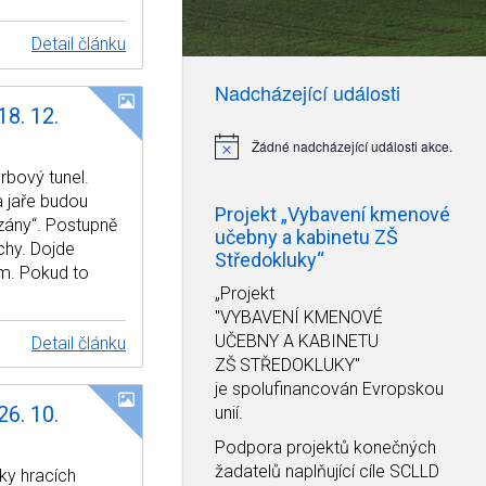
Detail článku
Nadcházející události
8. 12.
Žádné nadcházející události akce.
Notice
rbový tunel.
 jaře budou
Projekt „Vybavení kmenové
ány“. Postupně
učebny a kabinetu ZŠ
chy. Dojde
Středokluky“
ám. Pokud to
„Projekt
"VYBAVENÍ KMENOVÉ
UČEBNY A KABINETU
Detail článku
ZŠ STŘEDOKLUKY"
je spolufinancován Evropskou
6. 10.
unií.
Podpora projektů konečných
žadatelů naplňující cíle SCLLD
ky hracích