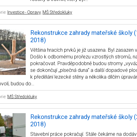
rie:
Investice - Opravy
,
MŠ Středokluky
Rekonstrukce zahrady mateřské školy (1
2018)
Většina hracích prvků je již usazena. Byl zasazen v
Došlo k odbornému prořezu vzrostlých stromů, na
pokračovat. Pravděpodobně budou stromy „vyváz
se dokončují „písečná duna“ a další dopadové plo
k předělání lezecké stěny a několika dílčím úprav
ovolí, budou do…
rie:
MŠ Středokluky
Rekonstrukce zahrady mateřské školy (2
2018)
Stavební práce pokračují. Stále čekáme na dodáv