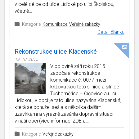
v celé délce od ulice Lidické po ulici Školskou,
včetně…
Kategorie:
Komunikace
,
Veřejné zakázky
Detail článku
Rekonstrukce ulice Kladenské
13. 10. 2015
V polovině září roku 2015
započala rekonstrukce
komunikace č. 0077 mezi
křižovatkou této silnice a silnice
Tuchoměřice – Číčovice a ulicí
Lidickou, v obci je tato ulice nazývána Kladenská,
která se bohužel sešla s několika dalšími
uzavírkami a výrazně zasáhla dopravní situaci
v naší obci (více informací ZDE a…
Kategorie:
Veřejné zakázky