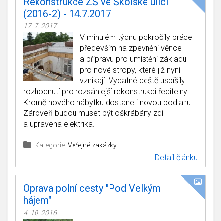
Rekonstrukce ZŠ ve Školské ulici
(2016-2) - 14.7.2017
17. 7. 2017
V minulém týdnu pokročily práce
především na zpevnění věnce
a přípravu pro umístění základu
pro nové stropy, které již nyní
vznikají. Vydatné deště uspíšily
rozhodnutí pro rozsáhlejší rekonstrukci ředitelny.
Kromě nového nábytku dostane i novou podlahu.
Zároveň budou muset být oškrábány zdi
a upravena elektrika.
Kategorie:
Veřejné zakázky
Detail článku
Oprava polní cesty "Pod Velkým
hájem"
4. 10. 2016