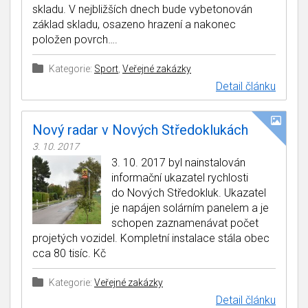
skladu. V nejbližších dnech bude vybetonován
základ skladu, osazeno hrazení a nakonec
položen povrch….
Kategorie:
Sport
,
Veřejné zakázky
Detail článku
Nový radar v Nových Středoklukách
3. 10. 2017
3. 10. 2017 byl nainstalován
informační ukazatel rychlosti
do Nových Středokluk. Ukazatel
je napájen solárním panelem a je
schopen zaznamenávat počet
projetých vozidel. Kompletní instalace stála obec
cca 80 tisíc. Kč
Kategorie:
Veřejné zakázky
Detail článku