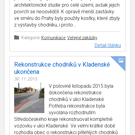
architektonické studie pro celé území, avšak jejich
povrch se neosvědčil. K opravě menší zastávky
ve směru do Prahy byly použity kostky, které zbyly
z výstavby chodníku, i proto…
Kategorie:
Komunikace
,
Veřejné zakázky
Detail článku
Rekonstrukce chodníků v Kladenské
ukončena
30. 11. 2015
V polovině listopadu 2015 byla
dokončena rekonstrukce
chodníků v ulici Kladenské.
Potřeba rekonstrukce byla
vyvolána rozhodnutím
Středočeského kraje rekonstruovat kompletně
vozovku v ulici Kladenské. Ve velmi krátké době
rozhodla obec o rekonstrukci přilehlých chodníků