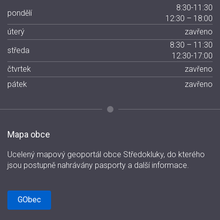
8:30-11:30
pondělí
12:30 – 18:00
úterý
zavřeno
8:30 – 11:30
středa
12:30-17:00
čtvrtek
zavřeno
pátek
zavřeno
Mapa obce
Ucelený mapový geoportál obce Středokluky, do kterého
jsou postupně nahrávány pasporty a další informace.
GObec