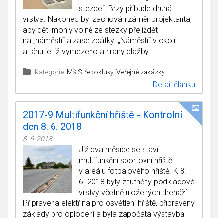
stezce“. Brzy přibude druhá
vrstva. Nakonec byl zachován záměr projektanta,
aby děti mohly volně ze stezky přejíždět
na „náměstí“ a zase zpátky. „Náměstí“ v okolí
altánu je již vymezeno a hrany dlažby…
Kategorie:
MŠ Středokluky
,
Veřejné zakázky
Detail článku
2017-9 Multifunkční hřiště - Kontrolní
den 8. 6. 2018
8. 6. 2018
Již dva měsíce se staví
multifunkční sportovní hřiště
v areálu fotbalového hřiště. K 8.
6. 2018 byly zhutněny podkladové
vrstvy včetně uložených drenáží.
Připravena elektřina pro osvětlení hřiště, připraveny
základy pro oplocení a byla započata výstavba