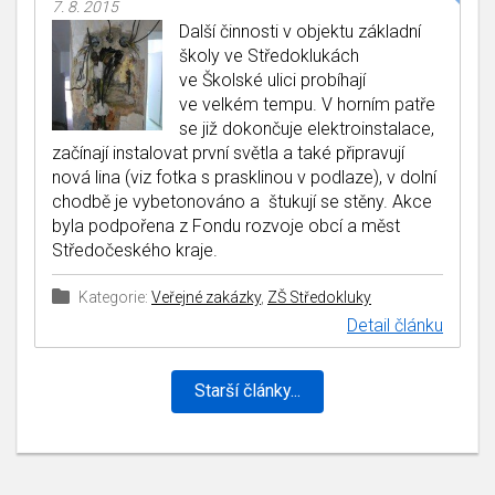
7. 8. 2015
Další činnosti v objektu základní
školy ve Středoklukách
ve Školské ulici probíhají
ve velkém tempu. V horním patře
se již dokončuje elektroinstalace,
začínají instalovat první světla a také připravují
nová lina (viz fotka s prasklinou v podlaze), v dolní
chodbě je vybetonováno a štukují se stěny. Akce
byla podpořena z Fondu rozvoje obcí a měst
Středočeského kraje.
Kategorie:
Veřejné zakázky
,
ZŠ Středokluky
Detail článku
Starší články...