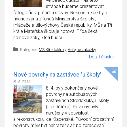
ve Středoklukách. Na této
stránce budeme prezentovat
fotografie z průběhu stavby. Rekonstrukce byla
financována z fondů Ministerstva školství,
mládeže a tělovýchovy České republiky. MŠ na Tři
krále Mateřská škola je hotová. Třída čeká
na nové žáky, kteří budou…
Kategorie:
MŠ Středokluky
,
Veřejné zakázky
Detail článku
Nové povrchy na zastávce "u školy"
8. 4. 2016
8. 4. byly dokončeny nové
povrchy na autobusových
zastávkách Středokluky, u školy
(u andělíčka). Povrchy byly
narušeny v souvislosti
s rekonstrukcí ulice Kladenské. Původní prozatimní
povrchy měly být nahrazeny až po zpracování