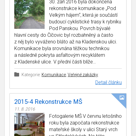
30. září 2016 byla dokončena
rekonstrukce komunikace „Pod
Velkým hájem“, která je součástí
budoucí cyklistické trasy k rybníku
Pod Panskou. Povrch bývalé
hlavní cesty do Číčovic byl rozbahněný a často
z něj bylo vyváženo bláto až na Kladenskou ulici.
Komunikace byla srovnána těžkou technikou
a následně pokryta asfaltovým recyklátem
z Kladenské ulice. V přední části blíže…
Kategorie:
Komunikace
,
Veřejné zakázky
Detail článku
2015-4 Rekonstrukce MŠ
11. 8. 2016
Fotogalerie MŠ V červnu letošního
roku byla započata rekonstrukce
mateřské školy v ulici Starý vrch