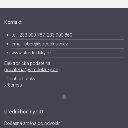
Kontakt
tel.: 233 900 787, 233 900 860
email:
obec@stredokluky.cz
www.stredokluky.cz
Elektronická podatelna:
podatelna@stredokluky.cz
ID dat.schránky:
xr8bmsb
Úřední hodiny OÚ
Dočasná změna do odvolání