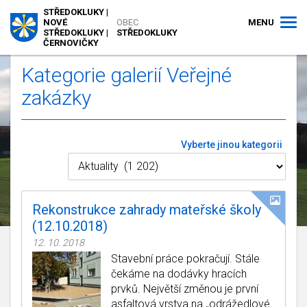
STŘEDOKLUKY |
MENU
NOVÉ
OBEC
STŘEDOKLUKY |
STŘEDOKLUKY
ČERNOVIČKY
Kategorie galerií Veřejné
zakázky
Vyberte jinou kategorii
Rekonstrukce zahrady mateřské školy
(12.10.2018)
12. 10. 2018
Stavební práce pokračují. Stále
čekáme na dodávky hracích
prvků. Největší změnou je první
asfaltová vrstva na „odrážedlové