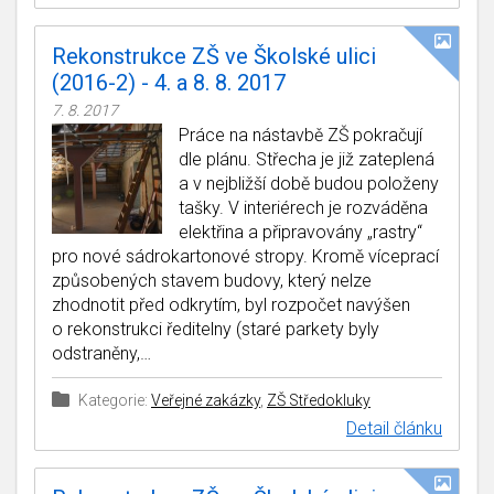
Rekonstrukce ZŠ ve Školské ulici
(2016-2) - 4. a 8. 8. 2017
7. 8. 2017
Práce na nástavbě ZŠ pokračují
dle plánu. Střecha je již zateplená
a v nejbližší době budou položeny
tašky. V interiérech je rozváděna
elektřina a připravovány „rastry“
pro nové sádrokartonové stropy. Kromě víceprací
způsobených stavem budovy, který nelze
zhodnotit před odkrytím, byl rozpočet navýšen
o rekonstrukci ředitelny (staré parkety byly
odstraněny,…
Kategorie:
Veřejné zakázky
,
ZŠ Středokluky
Detail článku