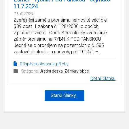
11.7.2024
11. 6. 2024
Zveřejnění záměru pronájmu nemovité věci dle
§39 odst. 1 zákona č. 128/2000, o obcích,
v platném znění. Obec Středokluky zveřejňuje
záměr pronájmu na RYBNÍK POD PANSKOU
Jedná se o pronájem na pozemcích p.č. 585
zastavěná plocha a nádvoří, p.č. 1014/1 –…
Příspěvek obsahuje přílohy
Kategorie:
Úřední deska
,
Záměry obce
Detail článku
Starší články...