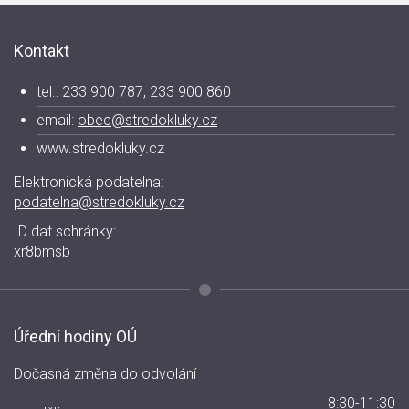
Kontakt
tel.: 233 900 787, 233 900 860
email:
obec@stredokluky.cz
www.stredokluky.cz
Elektronická podatelna:
podatelna@stredokluky.cz
ID dat.schránky:
xr8bmsb
Úřední hodiny OÚ
Dočasná změna do odvolání
8:30-11:30