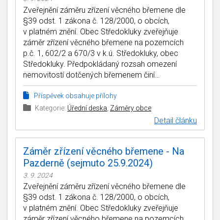
Zveřejnění záměru zřízení věcného břemene dle
§39 odst. 1 zákona č. 128/2000, o obcích,
v platném znění. Obec Středokluky zveřejňuje
záměr zřízení věcného břemene na pozemcích
p.č. 1, 602/2 a 670/3 v k.ú. Středokluky, obec
Středokluky. Předpokládaný rozsah omezení
nemovitostí dotčených břemenem činí…
Příspěvek obsahuje přílohy
Kategorie:
Úřední deska
,
Záměry obce
Detail článku
Záměr zřízení věcného břemene - Na
Pazderně (sejmuto 25.9.2024)
3. 9. 2024
Zveřejnění záměru zřízení věcného břemene dle
§39 odst. 1 zákona č. 128/2000, o obcích,
v platném znění. Obec Středokluky zveřejňuje
záměr zřízení věcného břemene na pozemcích