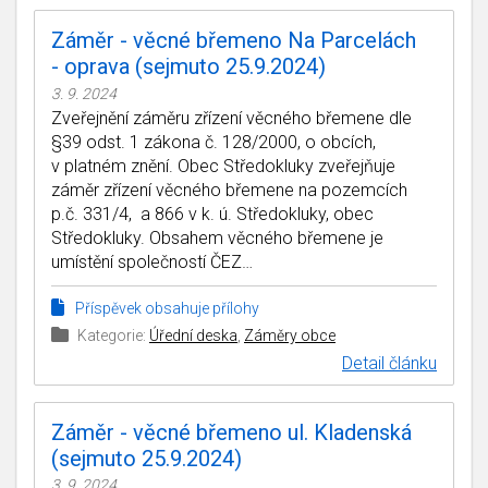
Záměr - věcné břemeno Na Parcelách
- oprava (sejmuto 25.9.2024)
3. 9. 2024
Zveřejnění záměru zřízení věcného břemene dle
§39 odst. 1 zákona č. 128/2000, o obcích,
v platném znění. Obec Středokluky zveřejňuje
záměr zřízení věcného břemene na pozemcích
p.č. 331/4, a 866 v k. ú. Středokluky, obec
Středokluky. Obsahem věcného břemene je
umístění společností ČEZ…
Příspěvek obsahuje přílohy
Kategorie:
Úřední deska
,
Záměry obce
Detail článku
Záměr - věcné břemeno ul. Kladenská
(sejmuto 25.9.2024)
3. 9. 2024