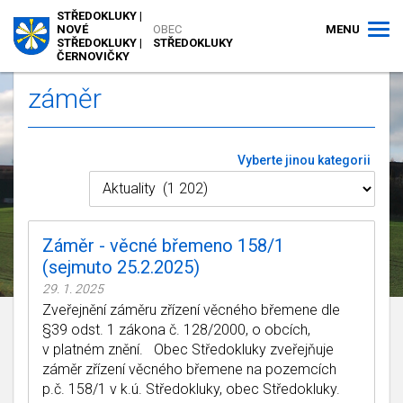
STŘEDOKLUKY |
MENU
NOVÉ
OBEC
STŘEDOKLUKY |
STŘEDOKLUKY
ČERNOVIČKY
záměr
Vyberte jinou kategorii
Záměr - věcné břemeno 158/1
(sejmuto 25.2.2025)
29. 1. 2025
Zveřejnění záměru zřízení věcného břemene dle
§39 odst. 1 zákona č. 128/2000, o obcích,
v platném znění. Obec Středokluky zveřejňuje
záměr zřízení věcného břemene na pozemcích
p.č. 158/1 v k.ú. Středokluky, obec Středokluky.