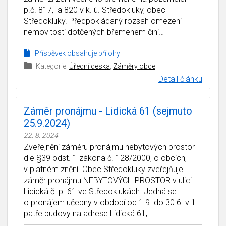
p.č. 817, a 820 v k. ú. Středokluky, obec
Středokluky. Předpokládaný rozsah omezení
nemovitostí dotčených břemenem činí…
Příspěvek obsahuje přílohy
Kategorie:
Úřední deska
,
Záměry obce
Detail článku
Záměr pronájmu - Lidická 61 (sejmuto
25.9.2024)
22. 8. 2024
Zveřejnění záměru pronájmu nebytových prostor
dle §39 odst. 1 zákona č. 128/2000, o obcích,
v platném znění. Obec Středokluky zveřejňuje
záměr pronájmu NEBYTOVÝCH PROSTOR v ulici
Lidická č. p. 61 ve Středoklukách. Jedná se
o pronájem učebny v období od 1.9. do 30.6. v 1.
patře budovy na adrese Lidická 61,…