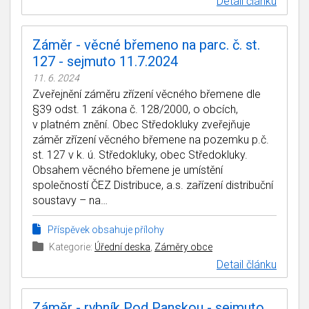
Detail článku
Záměr - věcné břemeno na parc. č. st.
127 - sejmuto 11.7.2024
11. 6. 2024
Zveřejnění záměru zřízení věcného břemene dle
§39 odst. 1 zákona č. 128/2000, o obcích,
v platném znění. Obec Středokluky zveřejňuje
záměr zřízení věcného břemene na pozemku p.č.
st. 127 v k. ú. Středokluky, obec Středokluky.
Obsahem věcného břemene je umístění
společností ČEZ Distribuce, a.s. zařízení distribuční
soustavy – na…
Příspěvek obsahuje přílohy
Kategorie:
Úřední deska
,
Záměry obce
Detail článku
Záměr - rybník Pod Panskou - sejmuto