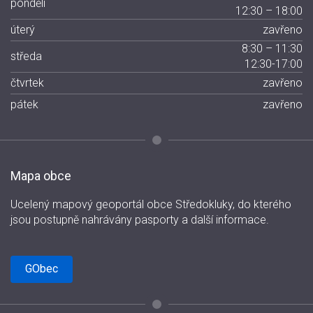
pondělí
12:30 – 18:00
úterý
zavřeno
8:30 – 11:30
středa
12:30-17:00
čtvrtek
zavřeno
pátek
zavřeno
Mapa obce
Ucelený mapový geoportál obce Středokluky, do kterého
jsou postupně nahrávány pasporty a další informace.
GObec