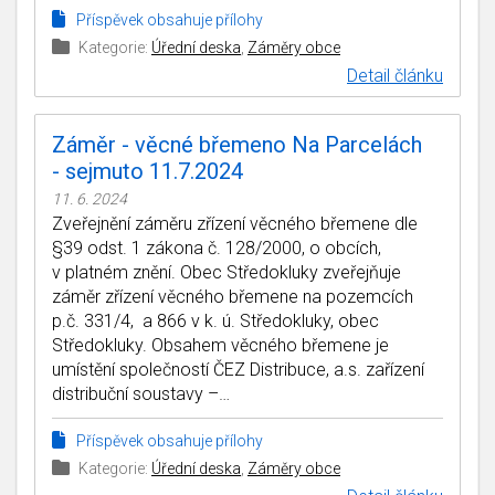
Příspěvek obsahuje přílohy
Kategorie:
Úřední deska
,
Záměry obce
Detail článku
Záměr - věcné břemeno Na Parcelách
- sejmuto 11.7.2024
11. 6. 2024
Zveřejnění záměru zřízení věcného břemene dle
§39 odst. 1 zákona č. 128/2000, o obcích,
v platném znění. Obec Středokluky zveřejňuje
záměr zřízení věcného břemene na pozemcích
p.č. 331/4, a 866 v k. ú. Středokluky, obec
Středokluky. Obsahem věcného břemene je
umístění společností ČEZ Distribuce, a.s. zařízení
distribuční soustavy –…
Příspěvek obsahuje přílohy
Kategorie:
Úřední deska
,
Záměry obce