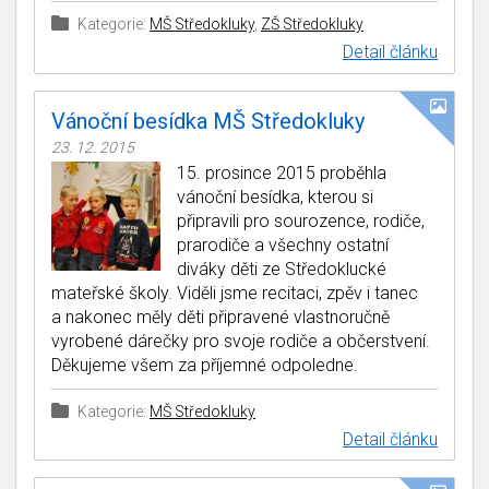
Kategorie:
MŠ Středokluky
,
ZŠ Středokluky
Detail článku
Vánoční besídka MŠ Středokluky
23. 12. 2015
15. prosince 2015 proběhla
vánoční besídka, kterou si
připravili pro sourozence, rodiče,
prarodiče a všechny ostatní
diváky děti ze Středoklucké
mateřské školy. Viděli jsme recitaci, zpěv i tanec
a nakonec měly děti připravené vlastnoručně
vyrobené dárečky pro svoje rodiče a občerstvení.
Děkujeme všem za příjemné odpoledne.
Kategorie:
MŠ Středokluky
Detail článku