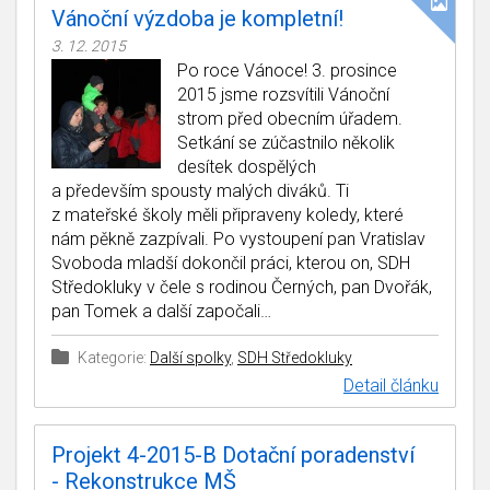
Vánoční výzdoba je kompletní!
3. 12. 2015
Po roce Vánoce! 3. prosince
2015 jsme rozsvítili Vánoční
strom před obecním úřadem.
Setkání se zúčastnilo několik
desítek dospělých
a především spousty malých diváků. Ti
z mateřské školy měli připraveny koledy, které
nám pěkně zazpívali. Po vystoupení pan Vratislav
Svoboda mladší dokončil práci, kterou on, SDH
Středokluky v čele s rodinou Černých, pan Dvořák,
pan Tomek a další započali…
Kategorie:
Další spolky
,
SDH Středokluky
Detail článku
Projekt 4-2015-B Dotační poradenství
- Rekonstrukce MŠ