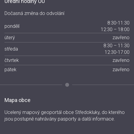
Úřední hodiny OÚ
Dočasná změna do odvolání
8:30-11:30
pondělí
12:30 – 18:00
úterý
zavřeno
8:30 – 11:30
středa
12:30-17:00
čtvrtek
zavřeno
pátek
zavřeno
Mapa obce
Ucelený mapový geoportál obce Středokluky, do kterého
jsou postupně nahrávány pasporty a další informace.