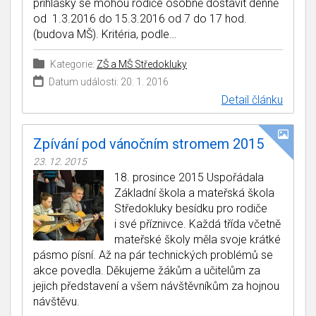
přihlášky se mohou rodiče osobně dostavit denně
od 1.3.2016 do 15.3.2016 od 7 do 17 hod.
(budova MŠ). Kritéria, podle…
Kategorie:
ZŠ a MŠ Středokluky
Datum události: 20. 1. 2016
Detail článku
Zpívání pod vánočním stromem 2015
23. 12. 2015
18. prosince 2015 Uspořádala
Základní škola a mateřská škola
Středokluky besídku pro rodiče
i své příznivce. Každá třída včetně
mateřské školy měla svoje krátké
pásmo písní. Až na pár technických problémů se
akce povedla. Děkujeme žákům a učitelům za
jejich představení a všem návštěvníkům za hojnou
návštěvu.