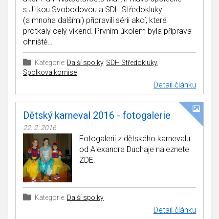
s Jitkou Svobodovou a SDH Středokluky
(a mnoha dalšími) připravili sérii akcí, které
protkaly celý víkend. Prvním úkolem byla příprava
ohniště…
Kategorie:
Další spolky
,
SDH Středokluky
,
Spolková komise
Detail článku
Dětský karneval 2016 - fotogalerie
22. 2. 2016
Fotogalerii z dětského karnevalu
od Alexandra Duchaje naleznete
ZDE.
Kategorie:
Další spolky
Detail článku