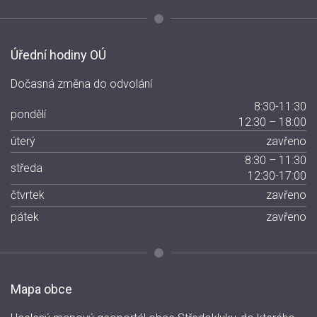
Úřední hodiny OÚ
Dočasná změna do odvolání
8:30-11:30
pondělí
12:30 – 18:00
úterý
zavřeno
8:30 – 11:30
středa
12:30-17:00
čtvrtek
zavřeno
pátek
zavřeno
Mapa obce