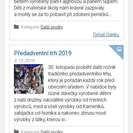
betlém vyrobený paní Fajgrlovou a panem Šupem.
Děti z mateřské školy nám krásně zazpívaly
a mohly se za to pobavit při zdobení perníčků…
Kategorie:
Další spolky
Detail článku
Předadventní trh 2019
2. 12. 2019
30. listopadu proběhl další ročník
tradičního předadventního trhu,
který je pořádán každý rok před
obecním úřadem. V nabídce byly
různé dárečky vyrobené dětmi
z naší družiny, rukodělné výrobky od místních
výrobců, med a včelí výrobky od Kameníků,
zabíjačka od řezníka a nakonec zbrusu nové
výrobky z látky, kterou si…
Kategorie:
Další spolky