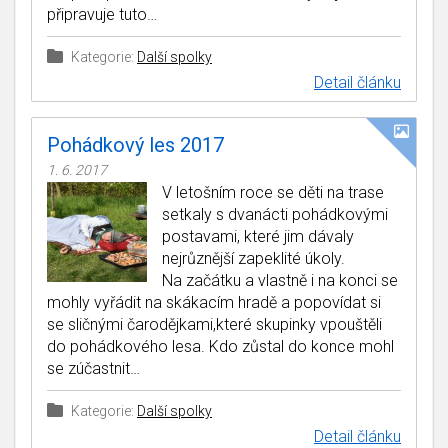
připravuje tuto…
Kategorie:
Další spolky
Detail článku
Pohádkový les 2017
1. 6. 2017
V letošním roce se děti na trase
setkaly s dvanácti pohádkovými
postavami, které jim dávaly
nejrůznější zapeklité úkoly.
Na začátku a vlastně i na konci se
mohly vyřádit na skákacím hradě a popovídat si
se sličnými čarodějkami,které skupinky vpouštěli
do pohádkového lesa. Kdo zůstal do konce mohl
se zúčastnit…
Kategorie:
Další spolky
Detail článku