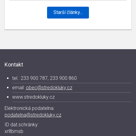
Starší články...
Kontakt
tel.: 233 900 787, 233 900 860
email:
obec@stredokluky.cz
www.stredokluky.cz
Elektronická podatelna:
podatelna@stredokluky.cz
ID dat.schránky:
xr8bmsb