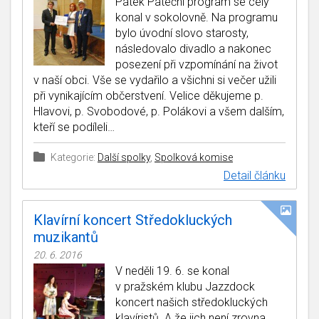
Pátek Páteční program se celý
konal v sokolovně. Na programu
bylo úvodní slovo starosty,
následovalo divadlo a nakonec
posezení při vzpomínání na život
v naší obci. Vše se vydařilo a všichni si večer užili
při vynikajícím občerstvení. Velice děkujeme p.
Hlavovi, p. Svobodové, p. Polákovi a všem dalším,
kteří se podíleli…
Kategorie:
Další spolky
,
Spolková komise
Detail článku
Klavírní koncert Středokluckých
muzikantů
20. 6. 2016
V neděli 19. 6. se konal
v pražském klubu Jazzdock
koncert našich středokluckých
klavíristů. A že jich není zrovna