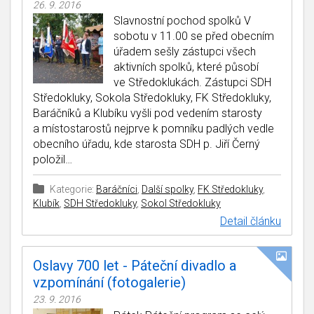
26. 9. 2016
Slavnostní pochod spolků V
sobotu v 11.00 se před obecním
úřadem sešly zástupci všech
aktivních spolků, které působí
ve Středoklukách. Zástupci SDH
Středokluky, Sokola Středokluky, FK Středokluky,
Baráčníků a Klubíku vyšli pod vedením starosty
a místostarostů nejprve k pomníku padlých vedle
obecního úřadu, kde starosta SDH p. Jiří Černý
položil…
Kategorie:
Baráčníci
,
Další spolky
,
FK Středokluky
,
Klubík
,
SDH Středokluky
,
Sokol Středokluky
Detail článku
Oslavy 700 let - Páteční divadlo a
vzpomínání (fotogalerie)
23. 9. 2016