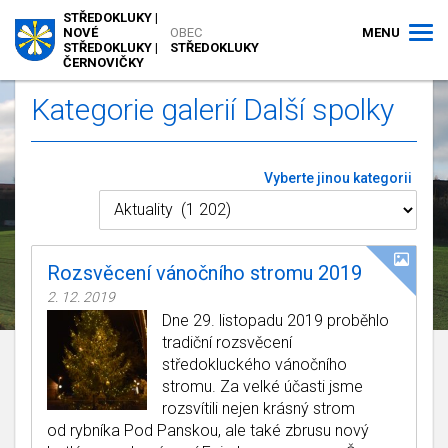
STŘEDOKLUKY |
MENU
NOVÉ
OBEC
STŘEDOKLUKY |
STŘEDOKLUKY
ČERNOVIČKY
Kategorie galerií Další spolky
Vyberte jinou kategorii
Rozsvěcení vánočního stromu 2019
2. 12. 2019
Dne 29. listopadu 2019 proběhlo
tradiční rozsvěcení
středokluckého vánočního
stromu. Za velké účasti jsme
rozsvítili nejen krásný strom
od rybníka Pod Panskou, ale také zbrusu nový