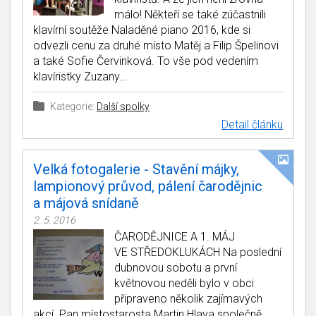
málo! Někteří se také zúčastnili
klavírní soutěže Naladěné piano 2016, kde si
odvezli cenu za druhé místo Matěj a Filip Špelinovi
a také Sofie Červinková. To vše pod vedením
klavíristky Zuzany…
Kategorie:
Další spolky
Detail článku
Velká fotogalerie - Stavění májky,
lampionový průvod, pálení čarodějnic
a májová snídaně
2. 5. 2016
ČARODĚJNICE A 1. MÁJ
VE STŘEDOKLUKÁCH Na poslední
dubnovou sobotu a první
květnovou neděli bylo v obci
připraveno několik zajímavých
akcí. Pan místostarosta Martin Hlava společně