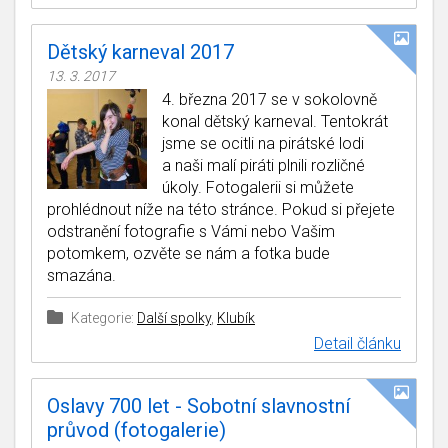
Dětský karneval 2017
13. 3. 2017
4. března 2017 se v sokolovně
konal dětský karneval. Tentokrát
jsme se ocitli na pirátské lodi
a naši malí piráti plnili rozličné
úkoly. Fotogalerii si můžete
prohlédnout níže na této stránce. Pokud si přejete
odstranění fotografie s Vámi nebo Vašim
potomkem, ozvěte se nám a fotka bude
smazána.
Kategorie:
Další spolky
,
Klubík
Detail článku
Oslavy 700 let - Sobotní slavnostní
průvod (fotogalerie)