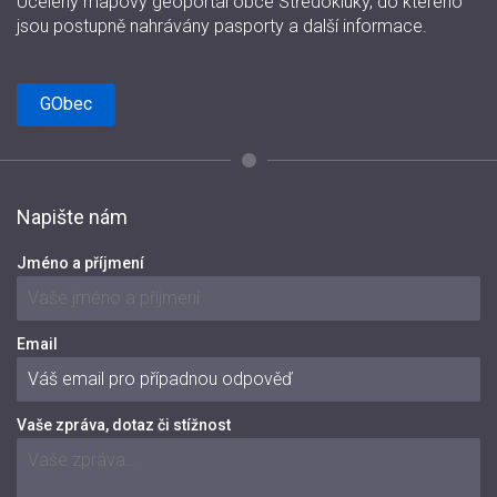
Ucelený mapový geoportál obce Středokluky, do kterého
jsou postupně nahrávány pasporty a další informace.
GObec
Napište nám
Jméno a příjmení
Email
Vaše zpráva, dotaz či stížnost