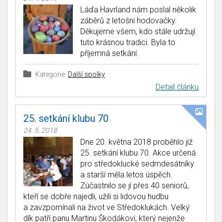
Láďa Havrland nám poslal několik
záběrů z letošní hodovačky.
Děkujeme všem, kdo stále udržují
tuto krásnou tradici. Byla to
příjemná setkání.
Kategorie:
Další spolky
Detail článku
25. setkání klubu 70
24. 5. 2018
Dne 20. května 2018 proběhlo již
25. setkání klubu 70. Akce určená
pro středoklucké sedmdesátníky
a starší měla letos úspěch.
Zúčastnilo se jí přes 40 seniorů,
kteří se dobře najedli, užili si lidovou hudbu
a zavzpomínali na život ve Středoklukách. Velký
dík patří panu Martinu Škodákovi, který nejenže