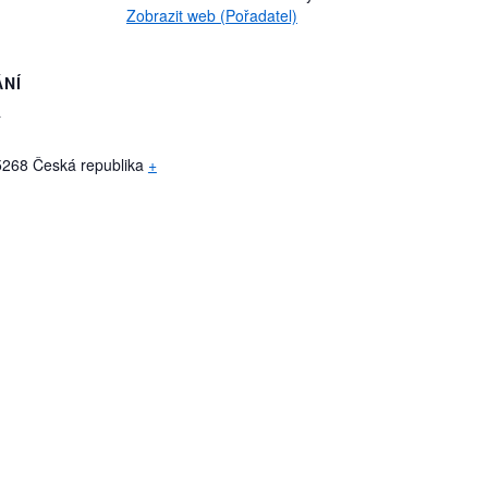
Zobrazit web (Pořadatel)
ÁNÍ
a
5268
Česká republika
+