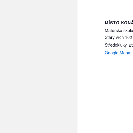
MÍSTO KON
Mateřská škol
Starý vrch 102
Středokluky
,
2
Google Mapa