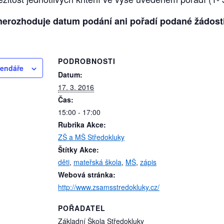
e nerozhoduje datum podání ani pořadí podané žádost
PODROBNOSTI
lendáře
Datum:
17. 3. 2016
Čas:
15:00 - 17:00
Rubrika Akce:
ZŠ a MŠ Středokluky
Štítky Akce:
děti
,
mateřská škola
,
MŠ
,
zápis
Webová stránka:
http://www.zsamsstredokluky.cz/
POŘADATEL
Základní Škola Středokluky