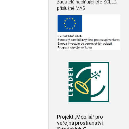
žadatelů naplňující cíle SCLLD
příslušné MAS
Projekt „Mobiliář pro
veřejná prostranství
Středokluky“