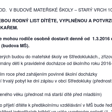
HOD. V BUDOVĚ MATEŘSKÉ ŠKOLY – STARÝ VRCH 1
EBOU RODNÝ LIST DÍTĚTE, VYPLNĚNOU A POTVR
ÉKAŘEM.
se mohou rodiče osobně dostavit denně od 1.3.2016 
. (budova MŠ).
kterých budou do mateřské školy ve Středoklukách., zřiz
jímány děti k pravidelné docházce od školního roku 2016
ním roce před zahájením povinné školní docházky
jí trvalý pobyt ke dni zápisu v obci Středokluky (přednost
ženého věku (přednost má starší dítě před mladším)
o přijetí dítěte k předškolnímu vzdělávání v MŠ bude řed
žitost jednotlivých kritérií ve výše uvedeném pořadí (1- 