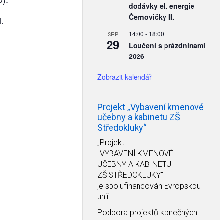
dodávky el. energie
Černovičky II.
.
i
14:00
-
18:00
SRP
29
Loučení s prázdninami
2026
Zobrazit kalendář
Projekt „Vybavení kmenové
učebny a kabinetu ZŠ
Středokluky“
„Projekt
"VYBAVENÍ KMENOVÉ
UČEBNY A KABINETU
ZŠ STŘEDOKLUKY"
je spolufinancován Evropskou
unií.
Podpora projektů konečných