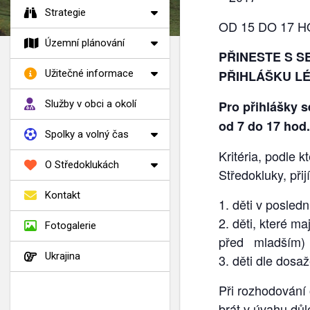
Strategie
OD 15 DO 17 
Územní plánování
PŘINESTE S S
PŘIHLÁŠKU L
Užitečné informace
Pro přihlášky 
Služby v obci a okolí
od 7 do 17 hod
Spolky a volný čas
Kritéria, podle 
O Středoklukách
Středokluky, při
Kontakt
děti v posled
děti, které ma
Fotogalerie
před mladším)
Ukrajina
děti dle dosa
Při rozhodování 
brát v úvahu důle