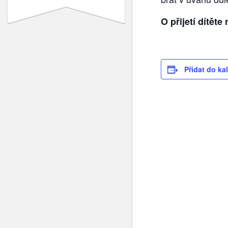
O přijetí dítět
Přidat do ka