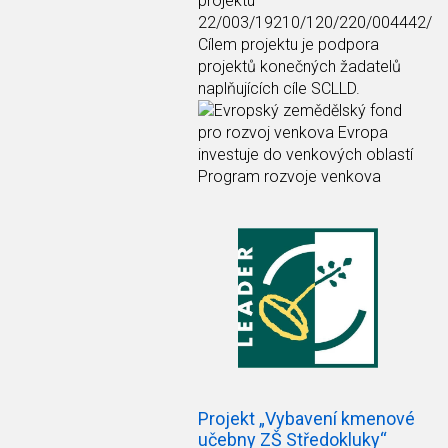
projektu
22/003/19210/120/220/004442/
Cílem projektu je podpora
projektů konečných žadatelů
naplňujících cíle SCLLD.
Projekt „Vybavení kmenové
učebny ZŠ Středokluky“