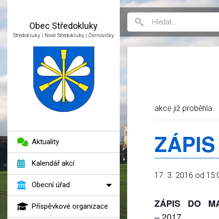
Obec
Středokluky
Středokluky | Nové Středokluky | Černovičky
akce již proběhla.
ZÁPIS
Aktuality
Kalendář akcí
17. 3. 2016 od 15:
Obecní úřad
ZÁPIS DO M
Příspěvkové organizace
– 2017