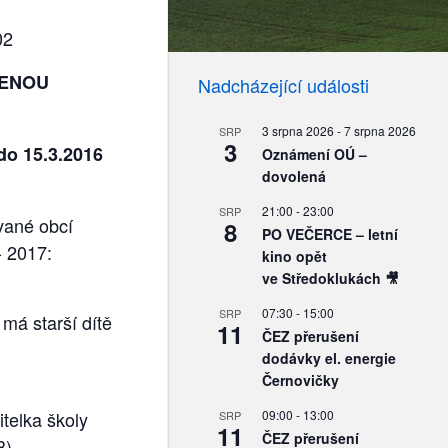
02
ZENOU
Nadcházející události
3 srpna 2026
-
7 srpna 2026
SRP
3
do 15.3.2016
Oznámení OÚ –
dovolená
21:00
-
23:00
SRP
ované obcí
8
PO VEČERCE – letní
- 2017:
kino opět
ve Středoklukách 🎥
07:30
-
15:00
SRP
 má starší dítě
11
ČEZ přerušení
dodávky el. energie
Černovičky
itelka školy
09:00
-
13:00
SRP
11
ČEZ přerušení
3).