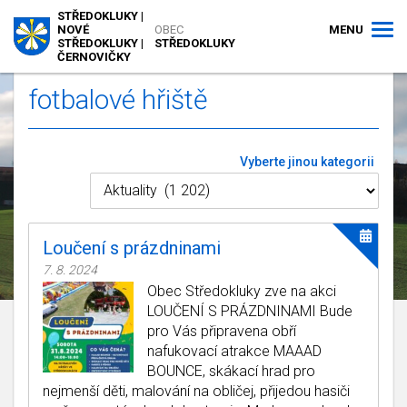
STŘEDOKLUKY |
MENU
NOVÉ
OBEC
STŘEDOKLUKY |
STŘEDOKLUKY
ČERNOVIČKY
fotbalové hřiště
Vyberte jinou kategorii
Loučení s prázdninami
7. 8. 2024
Obec Středokluky zve na akci
LOUČENÍ S PRÁZDNINAMI Bude
pro Vás připravena obří
nafukovací atrakce MAAAD
BOUNCE, skákací hrad pro
nejmenší děti, malování na obličej, přijedou hasiči