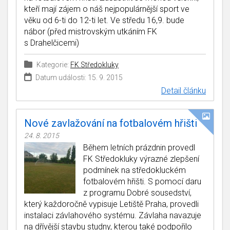
kteří mají zájem o náš nejpopulárnější sport ve
věku od 6-ti do 12-ti let. Ve středu 16,9. bude
nábor (před mistrovským utkáním FK
s Drahelčicemi)
Kategorie:
FK Středokluky
Datum události: 15. 9. 2015
Detail článku
Nové zavlažování na fotbalovém hřišti
24. 8. 2015
Během letních prázdnin provedl
FK Středokluky výrazné zlepšení
podmínek na středokluckém
fotbalovém hřišti. S pomocí daru
z programu Dobré sousedství,
který každoročně vypisuje Letiště Praha, provedli
instalaci závlahového systému. Závlaha navazuje
na dřívější stavbu studny, kterou také podpořilo