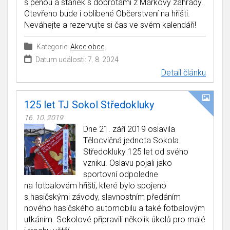
s pěnou a stánek s dobrotami z Markovy zahrady.
Otevřeno bude i oblíbené Občerstvení na hřišti.
Neváhejte a rezervujte si čas ve svém kalendáři!
Kategorie:
Akce obce
Datum události: 7. 8. 2024
Detail článku
125 let TJ Sokol Středokluky
16. 10. 2019
Dne 21. září 2019 oslavila
Tělocvičná jednota Sokola
Středokluky 125 let od svého
vzniku. Oslavu pojali jako
sportovní odpoledne
na fotbalovém hřišti, které bylo spojeno
s hasičskými závody, slavnostním předáním
nového hasičského automobilu a také fotbalovým
utkáním. Sokolové připravili několik úkolů pro malé