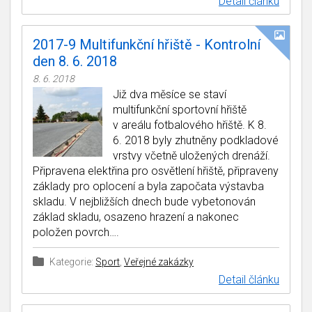
Detail článku
2017-9 Multifunkční hřiště - Kontrolní
den 8. 6. 2018
8. 6. 2018
Již dva měsíce se staví
multifunkční sportovní hřiště
v areálu fotbalového hřiště. K 8.
6. 2018 byly zhutněny podkladové
vrstvy včetně uložených drenáží.
Připravena elektřina pro osvětlení hřiště, připraveny
základy pro oplocení a byla započata výstavba
skladu. V nejbližších dnech bude vybetonován
základ skladu, osazeno hrazení a nakonec
položen povrch….
Kategorie:
Sport
,
Veřejné zakázky
Detail článku