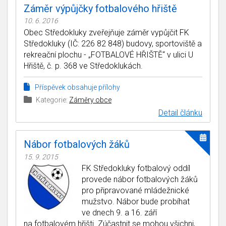
Záměr výpůjčky fotbalového hřiště
10. 6. 2016
Obec Středokluky zveřejňuje záměr vypůjčit FK
Středokluky (IČ: 226 82 848) budovy, sportoviště a
rekreační plochu - „FOTBALOVÉ HŘIŠTĚ“ v ulici U
Hřiště, č. p. 368 ve Středoklukách.
Příspěvek obsahuje přílohy
Kategorie:
Záměry obce
Detail článku
Nábor fotbalových žáků
15. 9. 2015
FK Středokluky fotbalový oddíl
provede nábor fotbalových žáků
pro připravované mládežnické
mužstvo. Nábor bude probíhat
ve dnech 9. a 16. září
na fotbalovém hřišti. Zúčastnit se mohou všichni,