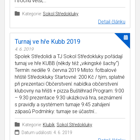
i trochu větší,…
Kategorie:
Sokol Středokluky
Detail článku
Turnaj ve hře Kubb 2019
4. 6. 2019
Spolek Středolidi a TJ Sokol Středokluky pořádají
turnaj ve hře KUBB (někdy též „vikingské šachy“)
Termín: neděle 9. června 2019 Místo: fotbalové
hřiště Středokluky Startovné: 200 Kč / tým, splatné
při prezentaci Občerstvení: nabídka občerstvení
klubovny na hřišti + pizza Buštěhrad Program: 9:00
– 9:30 prezentace 9:30 ukázková hra, seznámení
s pravidly a systémem turnaje 9:45 zahájení
zápasů Podmínky: turnaje se účastní…
Kategorie:
Klubík
,
Sokol Středokluky
Datum události: 4. 6. 2019