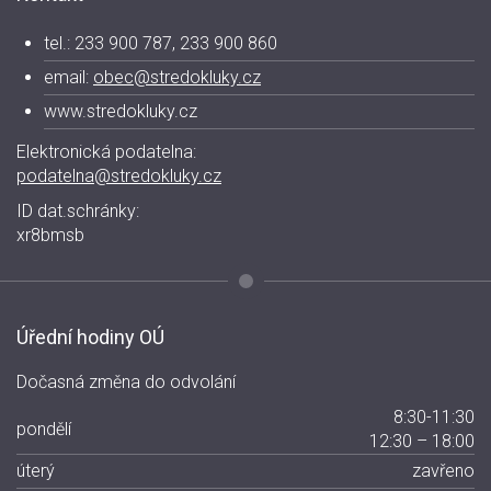
tel.: 233 900 787, 233 900 860
email:
obec@stredokluky.cz
www.stredokluky.cz
Elektronická podatelna:
podatelna@stredokluky.cz
ID dat.schránky:
xr8bmsb
Úřední hodiny OÚ
Dočasná změna do odvolání
8:30-11:30
pondělí
12:30 – 18:00
úterý
zavřeno