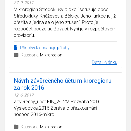
27. 9. 2017
Mikroregion Středokluky a okolí sdružuje obce
Středokluky, Kněževes a Běloky. Jeho funkce je již
přežitá a jedná se o jeho zrušení. Proto je
rozpočet pouze udržovací. Nyní je v rozpočtovém
provizoriu.
Příspěvek obsahuje přílohy
Kategorie:
Mikroregion
Detail článku
Návrh závěrečného účtu mikroregionu
za rok 2016
12. 6. 2017
Závěrečný_účet FIN_2-12M Rozvaha.2016
Vysledovka.2016 Zpráva o přezkoumání
hospod.2016-mikro
Kategorie:
Mikroregion