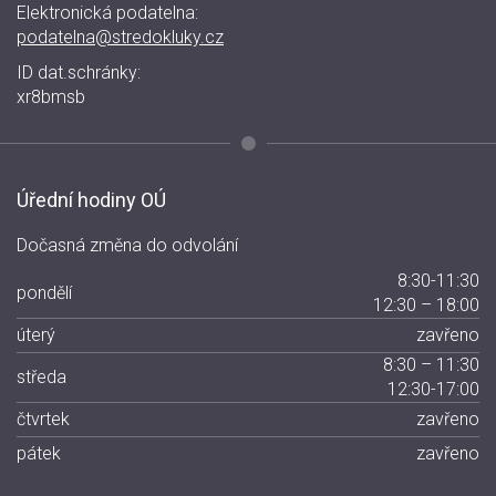
Elektronická podatelna:
podatelna@stredokluky.cz
ID dat.schránky:
xr8bmsb
Úřední hodiny OÚ
Dočasná změna do odvolání
8:30-11:30
pondělí
12:30 – 18:00
úterý
zavřeno
8:30 – 11:30
středa
12:30-17:00
čtvrtek
zavřeno
pátek
zavřeno