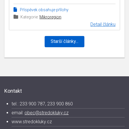
Příspěvek obsahuje přílohy
Kategorie:
Mikroregion
Detail článku
Starší články...
Kontakt
tel.: 233 900 787, 233 900 860
email:
obec@stredokluky.cz
www.stredokluky.cz