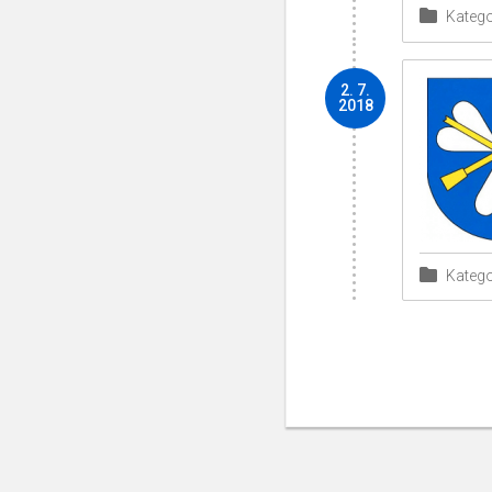
Katego
2. 7.
2018
Katego