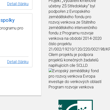
Projekt
„Vybavení kmenové
Detail článku
učebny ZŠ Středokluky“
byl
podpořen z Evropského
zemědělského fondu pro
 spolky
rozvoj venkova ze Státního
zemědělského intervenčního
o programu pro
fondu z Programu rozvoje
venkova na období 2014-2020
číslo projektu
21/002/19210/120/220/002198/K
Cílem projektu je podpora
projektů konečných žadatelů
Detail článku
naplňujících cíle SCLLD.