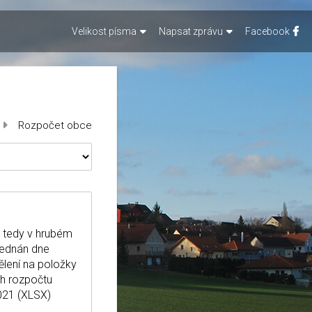
Velikost písma
Napsat zprávu
Facebook
Rozpočet obce
, tedy v hrubém
jednán dne
ělení na položky
h rozpočtu
021 (XLSX)