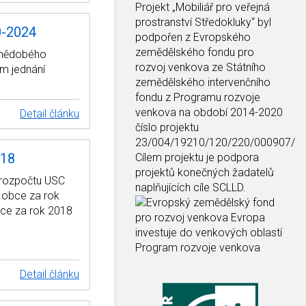
Projekt
„Mobiliář pro veřejná
prostranství Středokluky“
byl
0-2024
podpořen z Evropského
zemědělského fondu pro
ednědobého
rozvoj venkova ze Státního
m jednání
zemědělského intervenčního
fondu z Programu rozvoje
venkova na období 2014-2020
Detail článku
číslo projektu
23/004/19210/120/220/000907/
018
Cílem projektu je podpora
projektů konečných žadatelů
 rozpočtu USC
naplňujících cíle SCLLD.
 obce za rok
bce za rok 2018
Detail článku