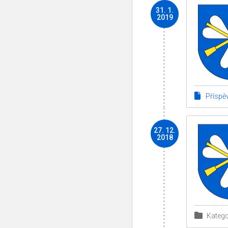
31. 1.
2019
Příspě
27. 12.
2018
Katego