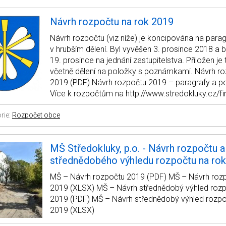
Návrh rozpočtu na rok 2019
Návrh rozpočtu (viz níže) je koncipována na parag
v hrubším dělení. Byl vyvěšen 3. prosince 2018 a
19. prosince na jednání zastupitelstva. Přiložen je
včetně dělení na položky s poznámkami. Návrh r
2019 (PDF) Návrh rozpočtu 2019 – paragrafy a p
Více k rozpočtům na http://www.stredokluky.cz/f
rie:
Rozpočet obce
MŠ Středokluky, p.o. - Návrh rozpočtu a
střednědobého výhledu rozpočtu na ro
MŠ – Návrh rozpočtu 2019 (PDF) MŠ – Návrh roz
2019 (XLSX) MŠ – Návrh střednědobý výhled roz
2019 (PDF) MŠ – Návrh střednědobý výhled rozpo
2019 (XLSX)