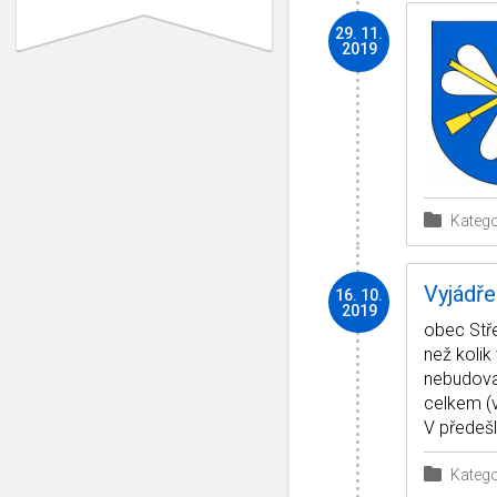
29. 11.
2019
Katego
Vyjádře
16. 10.
2019
obec Stře
než kolik
nebudoval
celkem (
V předeš
Katego