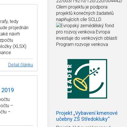
22/003/19210/120/220/004442/
Cílem projektu je podpora
projektů konečných žadatelů
naplňujících cíle SCLLD.
rafy, tedy
 bude projednán
 také návrh
ozpočtu
oložky (XLSX)
inance
Detail článku
k 2019
počtu
počtu –
čtu –
Projekt „Vybavení kmenové
učebny ZŠ Středokluky“