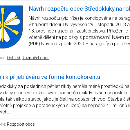
Návrh rozpočtu obce Středokluky na ro
Návrh rozpočtu (viz níže) je koncipována na parag
v hrubším dělení. Byl vyvěšen 29. listopadu 2018 
18. prosince na jednání zastupitelstva. Přiložen je
včetně dělení na položky s poznámkami. Návrh r
(PDF) Návrh rozpočtu 2020 – paragrafy a položky
rie:
Ostatní
,
Rozpočet obce
ní k přijetí úvěru ve formě kontokorentu
dokluky za posledních pět let nikdy neměla méně prostředků na
 v daný moment dlužila svým partnerům, nikdy ovšem v poslední
a tak velkou stavbu jakou je čistírna odpadních vod. Stavba čist
včetně projekce a poradenských služeb) na nejméně 41 milionů 
lých…
rie:
Rozpočet obce