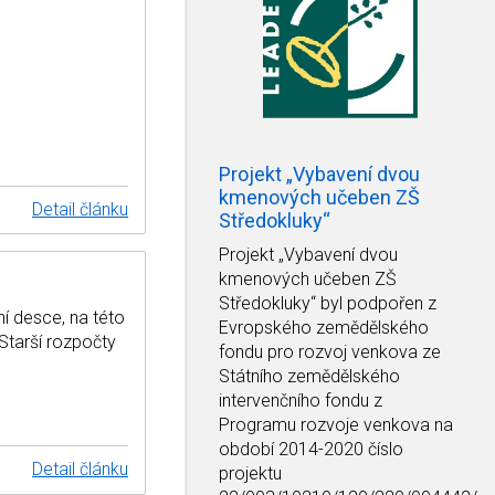
Projekt „Vybavení dvou
kmenových učeben ZŠ
Detail článku
Středokluky“
Projekt
„Vybavení dvou
kmenových učeben ZŠ
Středokluky“
byl podpořen z
í desce, na této
Evropského zemědělského
Starší rozpočty
fondu pro rozvoj venkova ze
Státního zemědělského
intervenčního fondu z
Programu rozvoje venkova na
období 2014-2020 číslo
Detail článku
projektu