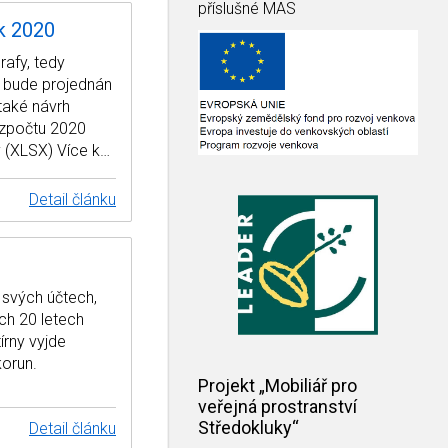
příslušné MAS
k 2020
rafy, tedy
a bude projednán
 také návrh
ozpočtu 2020
 (XLSX) Více k…
Detail článku
 svých účtech,
ch 20 letech
írny vyjde
korun.
Projekt „Mobiliář pro
veřejná prostranství
Středokluky“
Detail článku