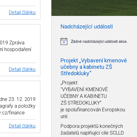
Detail článku
Nadcházející události
Žádné nadcházející události akce.
2019 Zpráva
Notice
ní hospodaření
Projekt „Vybavení kmenové
učebny a kabinetu ZŠ
Detail článku
Středokluky“
„Projekt
"VYBAVENÍ KMENOVÉ
UČEBNY A KABINETU
 dne 23. 12. 2019
ZŠ STŘEDOKLUKY"
grafy a položky
je spolufinancován Evropskou
.cz/finance
unií.
Detail článku
Podpora projektů konečných
žadatelů naplňující cíle SCLLD