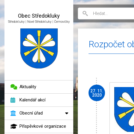
Obec
Středokluky
Středokluky | Nové Středokluky | Černovičky
Rozpočet o
Aktuality
27. 11.
2020
Kalendář akcí
Obecní úřad
Příspěvkové organizace