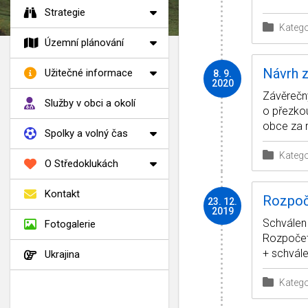
Strategie
Katego
Územní plánování
Návrh 
Užitečné informace
8. 9.
2020
Závěrečn
Služby v obci a okolí
o přezko
obce za 
Spolky a volný čas
Katego
O Středoklukách
Kontakt
Rozpoč
23. 12.
2019
Schválen 
Fotogalerie
Rozpočet
+ schvál
Ukrajina
Katego