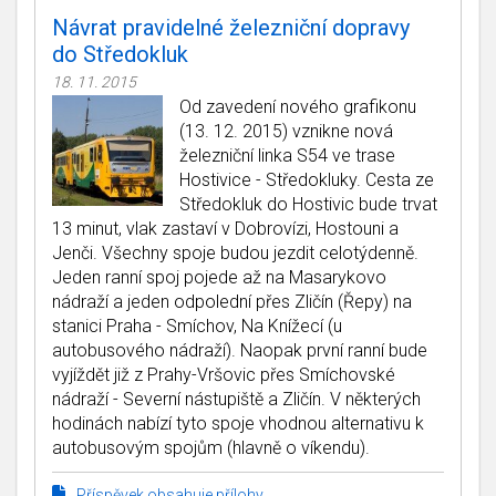
Návrat pravidelné železniční dopravy
do Středokluk
18. 11. 2015
Od zavedení nového grafikonu
(13. 12. 2015) vznikne nová
železniční linka S54 ve trase
Hostivice - Středokluky. Cesta ze
Středokluk do Hostivic bude trvat
13 minut, vlak zastaví v Dobrovízi, Hostouni a
Jenči. Všechny spoje budou jezdit celotýdenně.
Jeden ranní spoj pojede až na Masarykovo
nádraží a jeden odpolední přes Zličín (Řepy) na
stanici Praha - Smíchov, Na Knížecí (u
autobusového nádraží). Naopak první ranní bude
vyjíždět již z Prahy-Vršovic přes Smíchovské
nádraží - Severní nástupiště a Zličín. V některých
hodinách nabízí tyto spoje vhodnou alternativu k
autobusovým spojům (hlavně o víkendu).
Příspěvek obsahuje přílohy