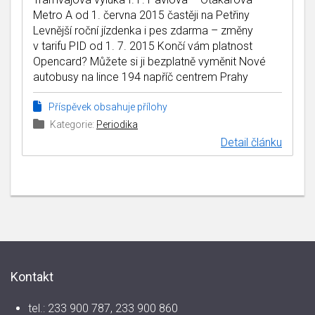
Metro A od 1. června 2015 častěji na Petřiny
Levnější roční jízdenka i pes zdarma – změny
v tarifu PID od 1. 7. 2015 Končí vám platnost
Opencard? Můžete si ji bezplatně vyměnit Nové
autobusy na lince 194 napříč centrem Prahy
Příspěvek obsahuje přílohy
Kategorie:
Periodika
Detail článku
Kontakt
tel.: 233 900 787, 233 900 860