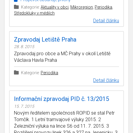
Kategorie:
Aktuality v obci
,
Mikroregion
,
Periodika
,
Středokluky v médiích
Detail článku
Zpravodaj Letiště Praha
28. 8. 2015
Zpravodaj pro obce a MČ Prahy v okolí Letiště
Václava Havla Praha
Kategorie:
Periodika
Detail článku
Informační zpravodaj PID č. 13/2015
15. 7. 2015
Novým ředitelem společnosti ROPID se stal Petr
Tomčík. 1 Letní tramvajové výluky 2015. 2
Železniční výluka na lince S6 od 11. 7. 2015. 3
Rozšíření provozu linek 326 a 327 na Jesenicku. 3