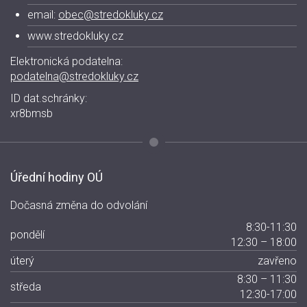
email:
obec@stredokluky.cz
www.stredokluky.cz
Elektronická podatelna:
podatelna@stredokluky.cz
ID dat.schránky:
xr8bmsb
Úřední hodiny OÚ
Dočasná změna do odvolání
8:30-11:30
pondělí
12:30 – 18:00
úterý
zavřeno
8:30 – 11:30
středa
12:30-17:00