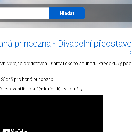
aná princezna - Divadelní představe
p
první veřejné představení Dramatického souboru Středokluky pod
Šíleně prolhaná princezna.
stavení líbilo a účinkující děti si to užily.