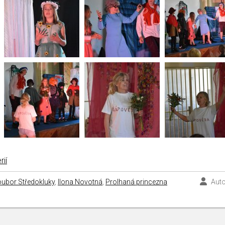
rií
ubor Středokluky
,
Ilona Novotná
,
Prolhaná princezna
Auto