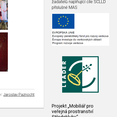
žadatelů naplňující cíle SCLLD
příslušné MAS
r:
Jaroslav Paznocht
Projekt „Mobiliář pro
veřejná prostranství
Středokluky“