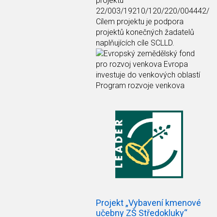
projektu
22/003/19210/120/220/004442/
Cílem projektu je podpora
projektů konečných žadatelů
naplňujících cíle SCLLD.
Projekt „Vybavení kmenové
učebny ZŠ Středokluky“