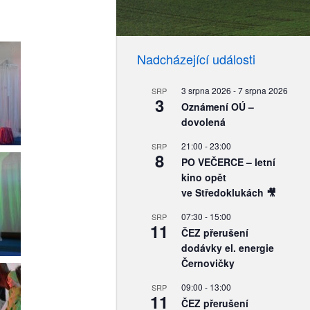
Nadcházející události
3 srpna 2026
-
7 srpna 2026
SRP
3
Oznámení OÚ –
dovolená
21:00
-
23:00
SRP
8
PO VEČERCE – letní
kino opět
ve Středoklukách 🎥
07:30
-
15:00
SRP
11
ČEZ přerušení
dodávky el. energie
Černovičky
09:00
-
13:00
SRP
11
ČEZ přerušení