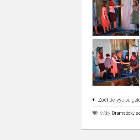
Zpět do výpisu gale
Štítky:
Dramatický so