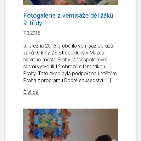
Fotogalerie z vernisáže děl žáků
9. třídy
7.3.2015
5. března 2016 proběhla vernisáž obrazů
žáků 9. třídy ZŠ Středokluky v Muzeu
hlavního města Prahy. Žáci společnými
silami vytvořili 12 obrazů s tématikou
Prahy. Tato akce byla podpořena Letištěm
Praha z programu Dobré sousedství. […]
about Fotogalerie z vernisáže děl žáků 9. třídy
Číst dál