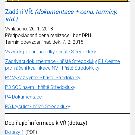
Zadání VŘ:
(dokumentace + cena, termíny,
atd.)
Vyhlášeno: 26. 1. 2018
Předpokládaná cena realizace: bez DPH.
Termín odevzdání nabídek: 7. 2. 2018
Výzva k podání nabídky - hřiště Středokluky
Zadávací dokumentace - hřiště Středokluky
P1 Čestné
prohlášení kvalifikace NV - hřiště Středokluky
P2 Výkaz výměr - hřiště Středokluky
P3 SOD navrh - hřiště Středokluky
P4 Dokumentace
P5 krycí list - hřiště Středokluky
Doplňující informace k VŘ (dotazy):
Dotazy 1
(PDF)