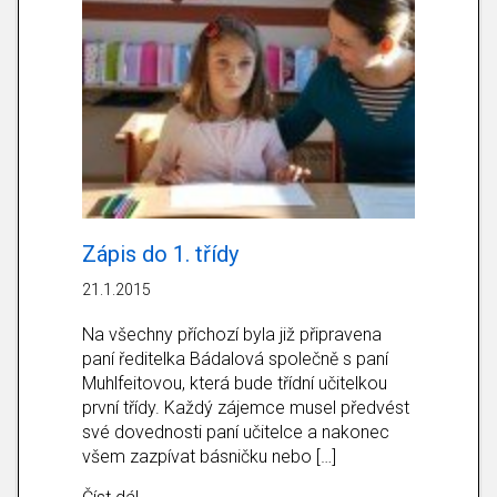
Zápis do 1. třídy
21.1.2015
Na všechny příchozí byla již připravena
paní ředitelka Bádalová společně s paní
Muhlfeitovou, která bude třídní učitelkou
první třídy. Každý zájemce musel předvést
své dovednosti paní učitelce a nakonec
všem zazpívat básničku nebo […]
about Zápis do 1. třídy