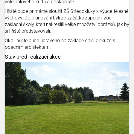
volejbalového kurtu a doskočiště.
Hřiště bude primárně sloužit ZŠ Středokluky k výuce tělesné
výchovy. Do plánování byli ze začátku zapojeni žáci
základní školy, kteří nakreslili velké množství obrázků, jak by
si hřiště představovali.
Okolí hřiště bude upraveno na základě další diskuze s
obecním architektem.
Stav před realizací akce