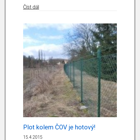
about Proběhla kouřová zkouška kanalizace
Číst dál
Plot kolem ČOV je hotový!
15.4.2015