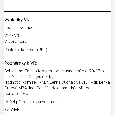
Výsledky VŘ:
Jednání Komise:
Vítěz VŘ:
Vítězná cena:
Protokol komise: (PDF)
Poznámky k VŘ:
Schváleno Zastupitelstvem obce usnesením č. 70/17 ze
dne 22. 11. 2018 (více zde)
Hodnotící komise: RNDr. Lenka Duchajová DiS., Mgr. Lenka
Gutová MBA, Ing. Petr Melíšek náhradník: Milada
Bartoníčková
Počet přímo oslovených firem:
Nabídek: