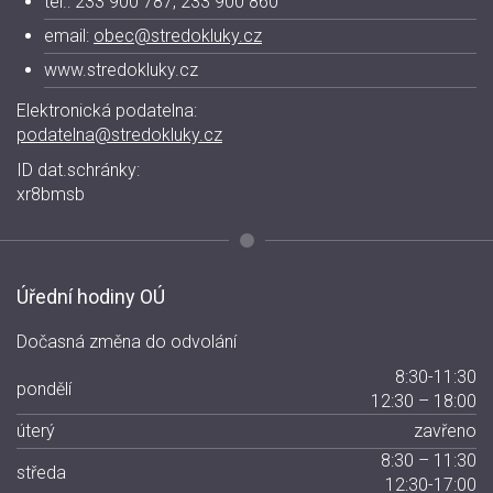
tel.: 233 900 787, 233 900 860
email:
obec@stredokluky.cz
www.stredokluky.cz
Elektronická podatelna:
podatelna@stredokluky.cz
ID dat.schránky:
xr8bmsb
Úřední hodiny OÚ
Dočasná změna do odvolání
8:30-11:30
pondělí
12:30 – 18:00
úterý
zavřeno
8:30 – 11:30
středa
12:30-17:00