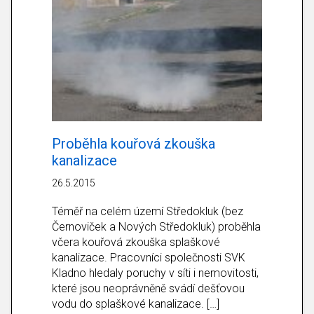
Proběhla kouřová zkouška
kanalizace
26.5.2015
Téměř na celém území Středokluk (bez
Černoviček a Nových Středokluk) proběhla
včera kouřová zkouška splaškové
kanalizace. Pracovníci společnosti SVK
Kladno hledaly poruchy v síti i nemovitosti,
které jsou neoprávněně svádí dešťovou
vodu do splaškové kanalizace. […]