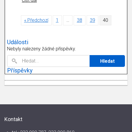
Číst dál
« Předchozí
1
…
38
39
40
Události
Nebyly nalezeny žádné příspěvky.
Příspěvky
Kontakt