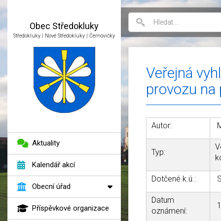
Obec
Středokluky
Středokluky | Nové Středokluky | Černovičky
Veřejná vyh
provozu na
Autor:
M
Aktuality
V
Typ:
k
Kalendář akcí
Dotčené k.ú.:
S
Obecní úřad
Datum
1
Příspěvkové organizace
oznámení: