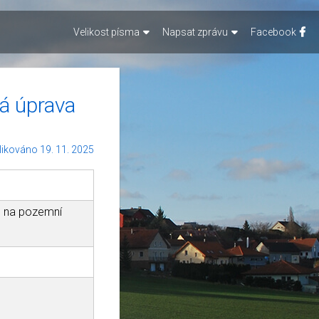
Velikost písma
Napsat zprávu
Facebook
á úprava
likováno 19. 11. 2025
u na pozemní