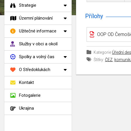
Strategie
Přílohy
Územní plánování
Užitečné informace
OOP OD Černoši
Služby v obci a okolí
Kategorie
Úřední de
Spolky a volný čas
Štítky:
ČEZ
,
komunik
O Středoklukách
Kontakt
Fotogalerie
Ukrajina