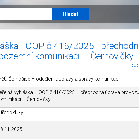
láška - OOP č.416/2025 - přechodn
 pozemní komunikaci – Černovičky
pub
ěÚ Černošice – oddělení dopravy a správy komunikací
eřejná vyhláška – OOP č.416/2025 – přechodná úprava provoz
omunikaci – Černovičky
tředokluky
8.11.2025