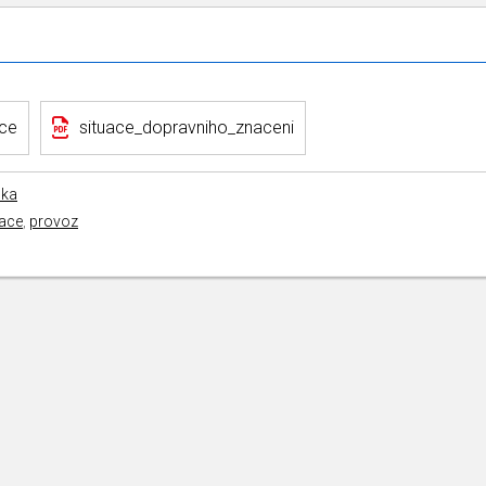
ce
situace_dopravniho_znaceni
ska
ace
,
provoz