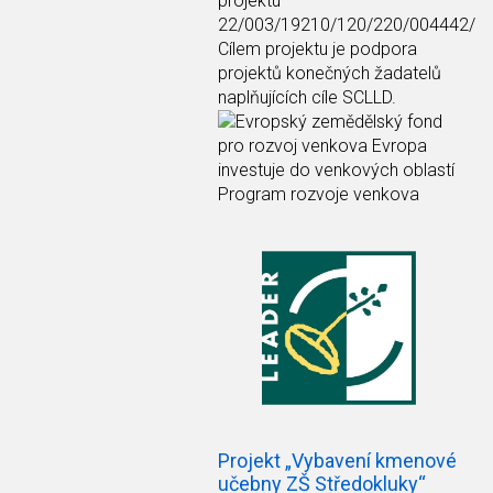
projektu
22/003/19210/120/220/004442/
Cílem projektu je podpora
projektů konečných žadatelů
naplňujících cíle SCLLD.
Projekt „Vybavení kmenové
učebny ZŠ Středokluky“