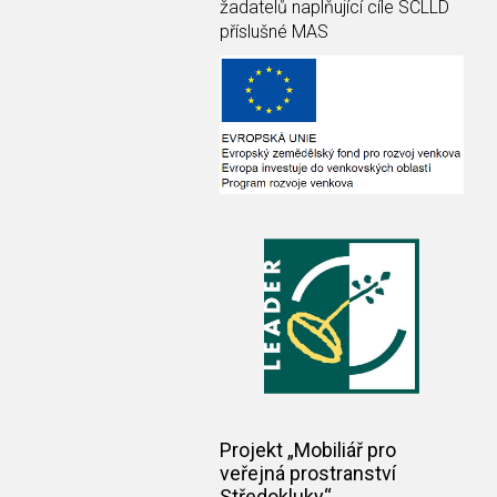
žadatelů naplňující cíle SCLLD
příslušné MAS
Projekt „Mobiliář pro
veřejná prostranství
Středokluky“