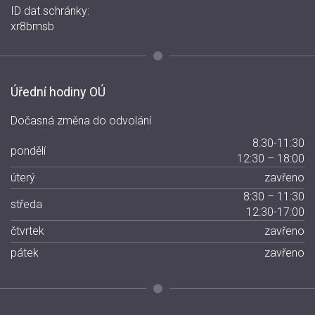
ID dat.schránky:
xr8bmsb
Úřední hodiny OÚ
Dočasná změna do odvolání
8:30-11:30
pondělí
12:30 – 18:00
úterý
zavřeno
8:30 – 11:30
středa
12:30-17:00
čtvrtek
zavřeno
pátek
zavřeno