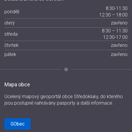
8:30-11:30
pondělí
12:30 – 18:00
úterý
zavřeno
8:30 – 11:30
středa
12:30-17:00
čtvrtek
zavřeno
pátek
zavřeno
Mapa obce
Ucelený mapový geoportál obce Středokluky, do kterého
jsou postupně nahrávány pasporty a další informace.
GObec