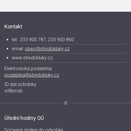
Kontakt
tel.: 233 900 787, 233 900 860
email:
obec@stredokluky.cz
www.stredokluky.cz
Elektronická podatelna:
podatelna@stredokluky.cz
ID dat.schránky:
xr8bmsb
Úřední hodiny OÚ
Dočasná změna do odvolání