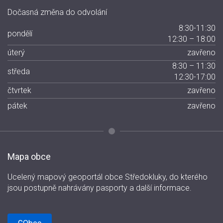
Dočasná změna do odvolání
8:30-11:30
pondělí
12:30 – 18:00
úterý
zavřeno
8:30 – 11:30
středa
12:30-17:00
čtvrtek
zavřeno
pátek
zavřeno
Mapa obce
Ucelený mapový geoportál obce Středokluky, do kterého
jsou postupně nahrávány pasporty a další informace.