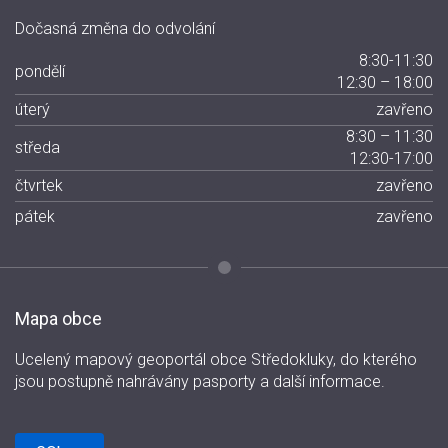
Dočasná změna do odvolání
8:30-11:30
pondělí
12:30 – 18:00
úterý
zavřeno
8:30 – 11:30
středa
12:30-17:00
čtvrtek
zavřeno
pátek
zavřeno
Mapa obce
Ucelený mapový geoportál obce Středokluky, do kterého
jsou postupně nahrávány pasporty a další informace.