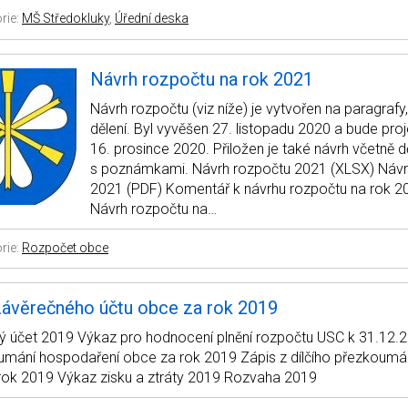
rie:
MŠ Středokluky
,
Úřední deska
Návrh rozpočtu na rok 2021
Návrh rozpočtu (viz níže) je vytvořen na paragrafy
dělení. Byl vyvěšen 27. listopadu 2020 a bude pro
16. prosince 2020. Přiložen je také návrh včetně d
s poznámkami. Návrh rozpočtu 2021 (XLSX) Návr
2021 (PDF) Komentář k návrhu rozpočtu na rok 2
Návrh rozpočtu na…
rie:
Rozpočet obce
závěrečného účtu obce za rok 2019
ý účet 2019 Výkaz pro hodnocení plnění rozpočtu USC k 31.12.
umání hospodaření obce za rok 2019 Zápis z dílčího přezkoumá
rok 2019 Výkaz zisku a ztráty 2019 Rozvaha 2019