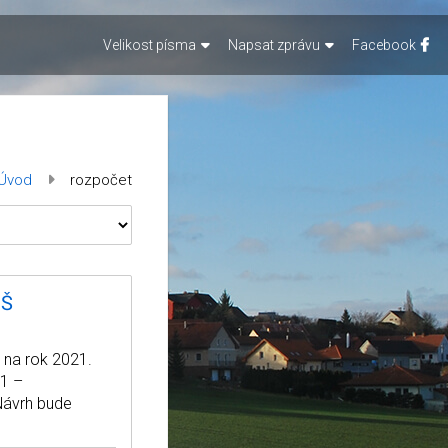
Velikost písma
Napsat zprávu
Facebook
Úvod
rozpočet
MŠ
 na rok 2021.
21 –
Návrh bude