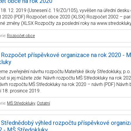
et obce na rok 2020
18. 12. 2019 (Usnesení č. 19/ZO/105), vyvěšen na úřední desku
 2020 (PDF) Rozpočet obce 2020 (XLSX) Rozpočet 2002 – para
ené změny (XLSX Rozpočty za poslední roky na www.stredokluky
rie:
Rozpočet obce
 Rozpočet příspěvkové organizace na rok 2020 - 
kluky
e zveřejnění návrhu rozpočtu Mateřské školy Středokluky, p.o.
ut si jej můžete zde: Návrh rozpočtu MŠ Středokluky na rok 202
ávrh rozpočtu MŠ Středokluky na rok 2020 – návrh (PDF) Návrh 
í 18. prosince 2019.
rie:
MŠ Středokluky
,
Ostatní
 Střednědobý výhled rozpočtu příspěvkové organiz
2 - MŠ Středokluky