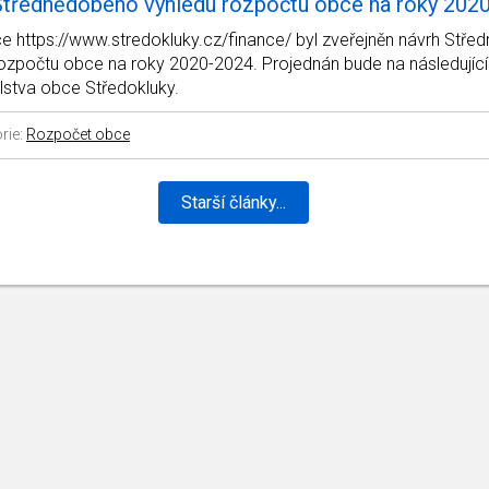
Střednědobého výhledu rozpočtu obce na roky 202
e https://www.stredokluky.cz/finance/ byl zveřejněn návrh Stř
rozpočtu obce na roky 2020-2024. Projednán bude na následující
lstva obce Středokluky.
rie:
Rozpočet obce
Starší články...