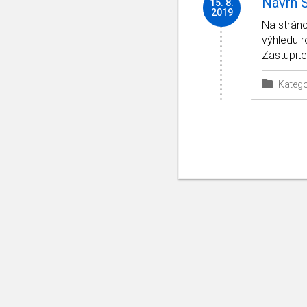
Návrh 
15. 8.
2019
Na stránc
výhledu 
Zastupite
Katego