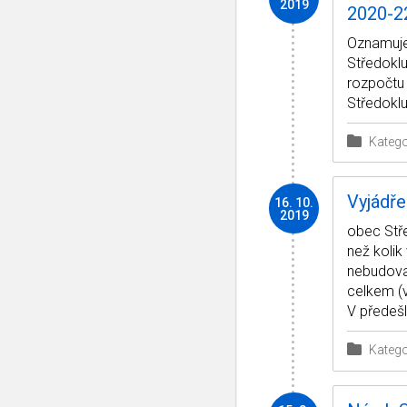
2019
2020-22
Oznamuje
Středoklu
rozpočtu
Středoklu
Katego
Vyjádře
16. 10.
2019
obec Stře
než kolik
nebudoval
celkem (
V předeš
Katego