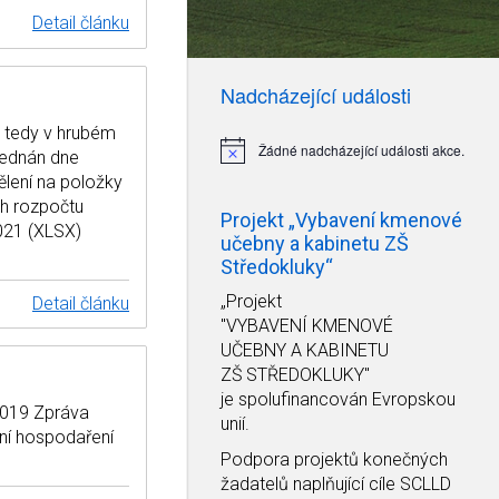
Detail článku
Nadcházející události
, tedy v hrubém
Žádné nadcházející události akce.
jednán dne
Notice
ělení na položky
h rozpočtu
Projekt „Vybavení kmenové
021 (XLSX)
učebny a kabinetu ZŠ
Středokluky“
„Projekt
Detail článku
"VYBAVENÍ KMENOVÉ
UČEBNY A KABINETU
ZŠ STŘEDOKLUKY"
je spolufinancován Evropskou
2019 Zpráva
unií.
ní hospodaření
Podpora projektů konečných
žadatelů naplňující cíle SCLLD