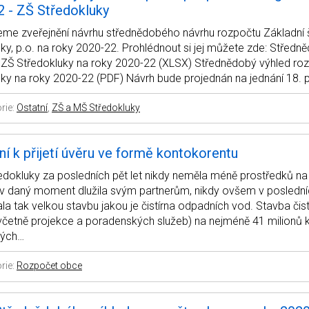
 - ZŠ Středokluky
me zveřejnění návrhu střednědobého návrhu rozpočtu Základní 
ky, p.o. na roky 2020-22. Prohlédnout si jej můžete zde: Středn
 ZŠ Středokluky na roky 2020-22 (XLSX) Střednědobý výhled ro
ky na roky 2020-22 (PDF) Návrh bude projednán na jednání 18. 
rie:
Ostatní
,
ZŠ a MŠ Středokluky
ní k přijetí úvěru ve formě kontokorentu
dokluky za posledních pět let nikdy neměla méně prostředků na
 v daný moment dlužila svým partnerům, nikdy ovšem v poslední
a tak velkou stavbu jakou je čistírna odpadních vod. Stavba čist
včetně projekce a poradenských služeb) na nejméně 41 milionů 
lých…
rie:
Rozpočet obce