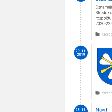
Oznamuje
Středoklu
rozpočtu
2020-22 –
Katego
29. 11.
2019
Katego
Návrh -
28. 11.