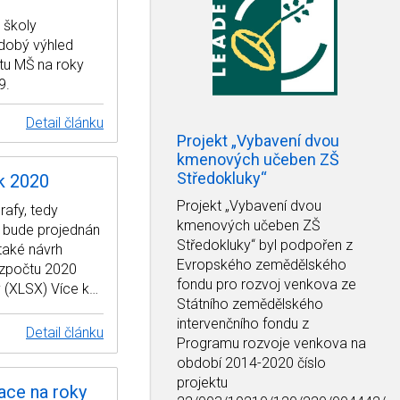
 školy
ědobý výhled
tu MŠ na roky
9.
Detail článku
Projekt „Vybavení dvou
kmenových učeben ZŠ
Středokluky“
k 2020
Projekt
„Vybavení dvou
rafy, tedy
kmenových učeben ZŠ
a bude projednán
Středokluky“
byl podpořen z
 také návrh
Evropského zemědělského
ozpočtu 2020
fondu pro rozvoj venkova ze
 (XLSX) Více k…
Státního zemědělského
intervenčního fondu z
Detail článku
Programu rozvoje venkova na
období 2014-2020 číslo
projektu
ace na roky