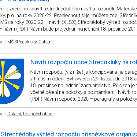
me zveřejnění návrhu střednědobého návrhu rozpočtu Mateřské
ky, p.o. na roky 2020-22. Prohlédnout si jej můžete zde: Středn
 MŠ na roky 2020-22 – návrh (XLSX) Střednědobý výhled rozpoč
 návrh (PDF) Návrh bude projednán na jednání 18. prosince 201
rie:
MŠ Středokluky
,
Ostatní
Návrh rozpočtu obce Středokluky na ro
Návrh rozpočtu (viz níže) je koncipována na parag
v hrubším dělení. Byl vyvěšen 29. listopadu 2018 
18. prosince na jednání zastupitelstva. Přiložen je
včetně dělení na položky s poznámkami. Návrh r
(PDF) Návrh rozpočtu 2020 – paragrafy a položky
rie:
Ostatní
,
Rozpočet obce
 Střednědobý výhled rozpočtu příspěvkové organiz