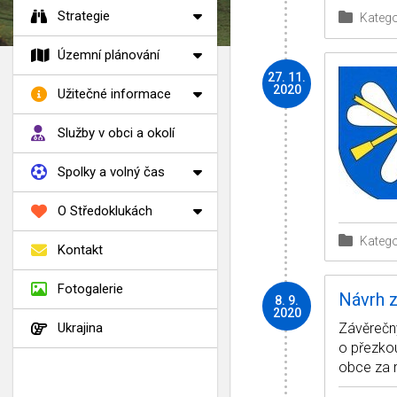
Strategie
Katego
Územní plánování
27. 11.
2020
Užitečné informace
Služby v obci a okolí
Spolky a volný čas
O Středoklukách
Katego
Kontakt
Fotogalerie
Návrh 
8. 9.
2020
Závěrečn
Ukrajina
o přezko
obce za 