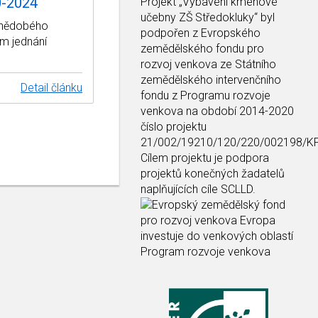
0-2024
Projekt
„Vybavení kmenové
učebny ZŠ Středokluky“
byl
ednědobého
podpořen z Evropského
m jednání
zemědělského fondu pro
rozvoj venkova ze Státního
zemědělského intervenčního
Detail článku
fondu z Programu rozvoje
venkova na období 2014-2020
číslo projektu
21/002/19210/120/220/002198/K
Cílem projektu je podpora
projektů konečných žadatelů
naplňujících cíle SCLLD.