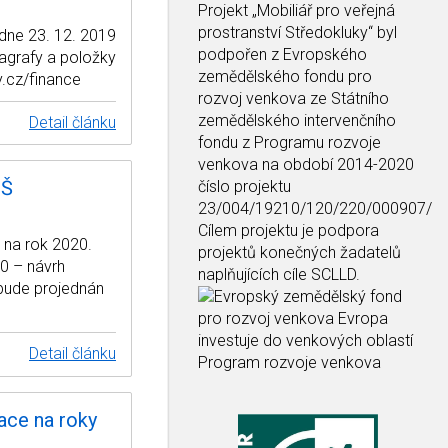
Projekt
„Mobiliář pro veřejná
prostranství Středokluky“
byl
 dne 23. 12. 2019
podpořen z Evropského
grafy a položky
zemědělského fondu pro
.cz/finance
rozvoj venkova ze Státního
zemědělského intervenčního
Detail článku
fondu z Programu rozvoje
venkova na období 2014-2020
MŠ
číslo projektu
23/004/19210/120/220/000907/
Cílem projektu je podpora
 na rok 2020.
projektů konečných žadatelů
0 – návrh
naplňujících cíle SCLLD.
bude projednán
Detail článku
ace na roky