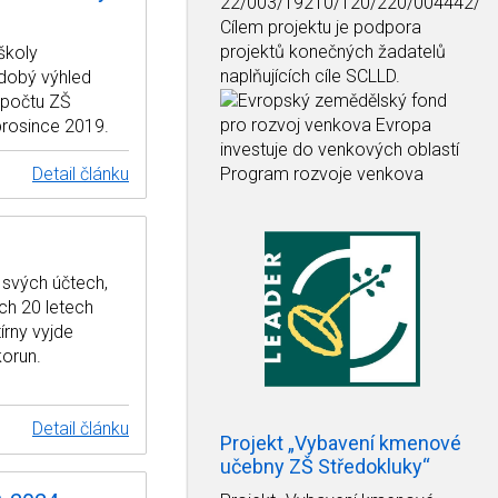
22/003/19210/120/220/004442/
Cílem projektu je podpora
projektů konečných žadatelů
školy
naplňujících cíle SCLLD.
ědobý výhled
zpočtu ZŠ
prosince 2019.
Detail článku
 svých účtech,
ch 20 letech
írny vyjde
korun.
Detail článku
Projekt „Vybavení kmenové
učebny ZŠ Středokluky“