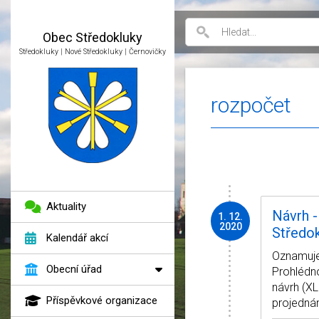
Obec
Středokluky
Středokluky | Nové Středokluky | Černovičky
rozpočet
Aktuality
Návrh -
1. 12.
2020
Středo
Kalendář akcí
Oznamujem
Obecní úřad
Prohlédno
návrh (X
Příspěvkové organizace
projednán