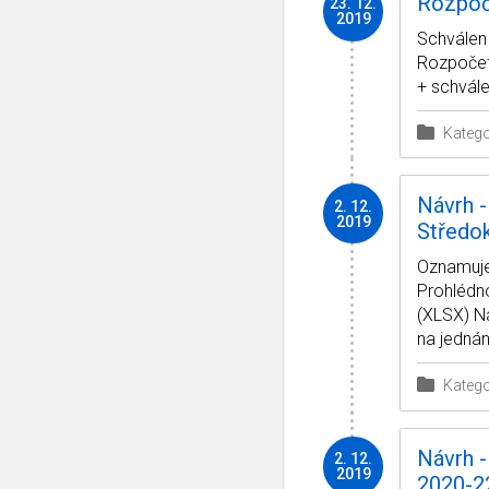
Rozpoč
23. 12.
2019
Schválen 
Rozpočet
+ schvál
Katego
Návrh -
2. 12.
2019
Středo
Oznamujem
Prohlédno
(XLSX) N
na jednán
Katego
Návrh -
2. 12.
2019
2020-2