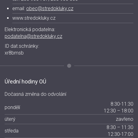
email:
obec@stredokluky.cz
www.stredokluky.cz
Elektronická podatelna:
podatelna@stredokluky.cz
ID dat.schránky:
xr8bmsb
Úřední hodiny OÚ
Dočasná změna do odvolání
8:30-11:30
pondělí
12:30 – 18:00
úterý
zavřeno
8:30 – 11:30
středa
12:30-17:00