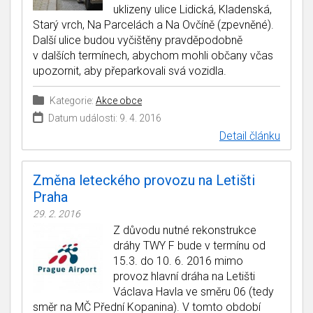
uklizeny ulice Lidická, Kladenská,
Starý vrch, Na Parcelách a Na Ovčíně (zpevněné).
Další ulice budou vyčištěny pravděpodobně
v dalších termínech, abychom mohli občany včas
upozornit, aby přeparkovali svá vozidla.
Kategorie:
Akce obce
Datum události: 9. 4. 2016
Detail článku
Změna leteckého provozu na Letišti
Praha
29. 2. 2016
Z důvodu nutné rekonstrukce
dráhy TWY F bude v termínu od
15.3. do 10. 6. 2016 mimo
provoz hlavní dráha na Letišti
Václava Havla ve směru 06 (tedy
směr na MČ Přední Kopanina). V tomto období