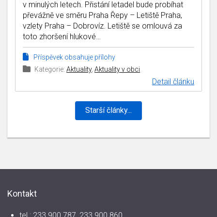
v minulých letech. Přistání letadel bude probíhat
převážně ve směru Praha Řepy – Letiště Praha,
vzlety Praha – Dobrovíz. Letiště se omlouvá za
toto zhoršení hlukové…
Příspěvek obsahuje přílohy
Kategorie:
Aktuality
,
Aktuality v obci
Detail článku
Starší články...
Kontakt
tel.: 233 900 787, 233 900 860