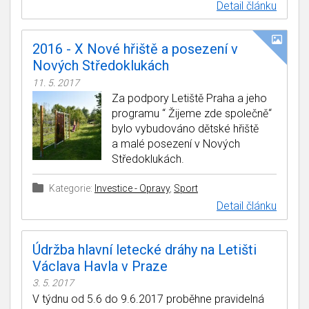
Detail článku
2016 - X Nové hřiště a posezení v
Nových Středoklukách
11. 5. 2017
Za podpory Letiště Praha a jeho
programu “ Žijeme zde společně“
bylo vybudováno dětské hřiště
a malé posezení v Nových
Středoklukách.
Kategorie:
Investice - Opravy
,
Sport
Detail článku
Údržba hlavní letecké dráhy na Letišti
Václava Havla v Praze
3. 5. 2017
V týdnu od 5.6 do 9.6.2017 proběhne pravidelná