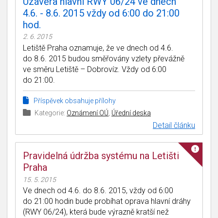
Uzávěra hlavní RWY 06/24 ve dnech
4.6. - 8.6. 2015 vždy od 6:00 do 21:00
hod.
2. 6. 2015
Letiště Praha oznamuje, že ve dnech od 4.6.
do 8.6. 2015 budou směřovány vzlety převážně
ve směru Letiště – Dobrovíz. Vždy od 6:00
do 21:00.
Příspěvek obsahuje přílohy
Kategorie:
Oznámení OÚ
,
Úřední deska
Detail článku
Pravidelná údržba systému na Letišti
Praha
15. 5. 2015
Ve dnech od 4.6. do 8.6. 2015, vždy od 6:00
do 21:00 hodin bude probíhat oprava hlavní dráhy
(RWY 06/24), která bude výrazně kratší než