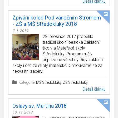
Detail článku
Zpívání koled Pod vánočním Stromem
- ZŠ a MŠ Středokluky 2018
2. 1. 2019
22. prosince 2017 proběhla
tradiční školní besídka Základní
školy a Mateřské školy
Středokluky. Program měly
připravené všechny třídy základní
školy i děti ze školy mateřské. Omlouváme se za
nekvalitní záběry.
Kategorie:
MŠ Středokluky
,
ZŠ Středokluky
Detail článku
Oslavy sv. Martina 2018
13. 11. 2018