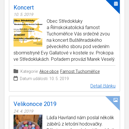
Koncert
10. 5. 2019
Obec Středokluky
a Římskokatolická farnost
Tuchoměřice Vás srdečně zvou
na koncert Buštěhradského
pěveckého sboru pod vedením
sbormistryně Evy Gallatové v kostele sv. Prokopa
ve Středoklukách. Pořadem provází Marek Veselý.
Kategorie:
Akce obce
,
Farnost Tuchoměřice
Datum události: 10. 5. 2019
Detail článku
Velikonoce 2019
24. 4. 2019
Láďa Havrland nám poslal několik
záběrů z letošní hodovačky.