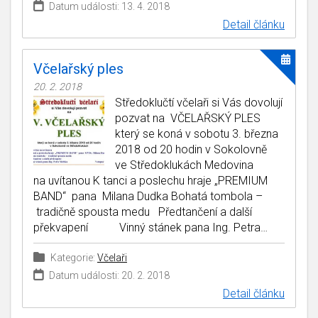
Datum události: 13. 4. 2018
Detail článku
Včelařský ples
20. 2. 2018
Středoklučtí včelaři si Vás dovolují
pozvat na VČELAŘSKÝ PLES
který se koná v sobotu 3. března
2018 od 20 hodin v Sokolovně
ve Středoklukách Medovina
na uvítanou K tanci a poslechu hraje „PREMIUM
BAND“ pana Milana Dudka Bohatá tombola –
tradičně spousta medu Předtančení a další
překvapení Vinný stánek pana Ing. Petra…
Kategorie:
Včelaři
Datum události: 20. 2. 2018
Detail článku