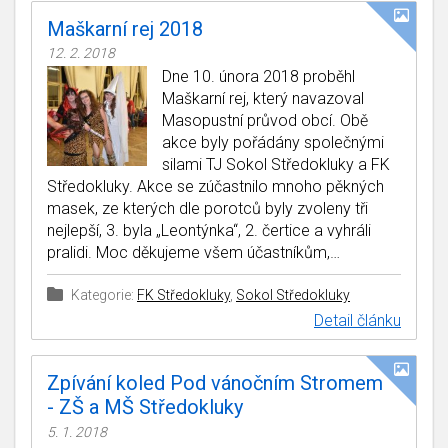
Maškarní rej 2018
12. 2. 2018
Dne 10. února 2018 proběhl
Maškarní rej, který navazoval
Masopustní průvod obcí. Obě
akce byly pořádány společnými
silami TJ Sokol Středokluky a FK
Středokluky. Akce se zúčastnilo mnoho pěkných
masek, ze kterých dle porotců byly zvoleny tři
nejlepší, 3. byla „Leontýnka“, 2. čertice a vyhráli
pralidi. Moc děkujeme všem účastníkům,…
Kategorie:
FK Středokluky
,
Sokol Středokluky
Detail článku
Zpívání koled Pod vánočním Stromem
- ZŠ a MŠ Středokluky
5. 1. 2018