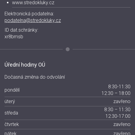
www.stredokluky.cz
Elektronická podatelna:
podatelna@stredokluky.cz
ID dat.schránky:
xr8bmsb
Úřední hodiny OÚ
Dočasná změna do odvolání
8:30-11:30
pondělí
12:30 – 18:00
úterý
zavřeno
8:30 – 11:30
středa
12:30-17:00
čtvrtek
zavřeno
pátek
zavřeno