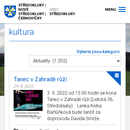
STŘEDOKLUKY |
MENU
NOVÉ
OBEC
STŘEDOKLUKY |
STŘEDOKLUKY
ČERNOVIČKY
kultura
Vyberte jinou kategorii
Tanec v Zahradě růží
29. 8. 2022
3. 9. 2022 od 15.00 hodin se koná
Tanec v Zahradě růží (Lidická 36,
Středokluky). Lenka Kniha
Bartůňková bude tančit za
doprovodu Davida Smrže.