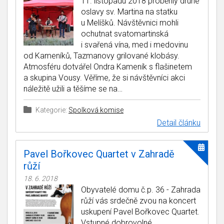
11. listopadu 2018 proběhly druhé
oslavy sv. Martina na statku
u Melíšků. Návštěvnici mohli
ochutnat svatomartinská
i svařená vína, med i medovinu
od Kameníků, Tazmanovy grilované klobásy.
Atmosféru dotvářel Ondra Kameník s flašinetem
a skupina Vousy. Věříme, že si návštěvníci akci
náležitě užili a těšíme se na…
Kategorie:
Spolková komise
Detail článku
Pavel Bořkovec Quartet v Zahradě
růží
18. 6. 2018
Obyvatelé domu č.p. 36 - Zahrada
růží vás srdečně zvou na koncert
uskupení Pavel Bořkovec Quartet.
Vstupné dobrovolné.