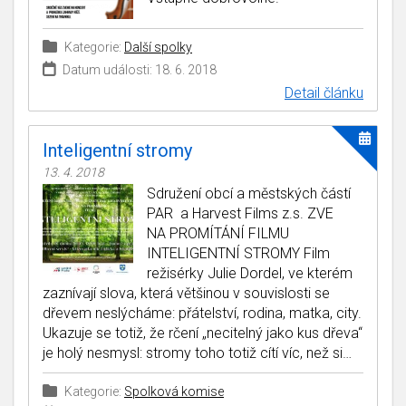
Kategorie:
Další spolky
Datum události: 18. 6. 2018
Detail článku
Inteligentní stromy
13. 4. 2018
Sdružení obcí a městských částí
PAR a Harvest Films z.s. ZVE
NA PROMÍTÁNÍ FILMU
INTELIGENTNÍ STROMY Film
režisérky Julie Dordel, ve kterém
zaznívají slova, která většinou v souvislosti se
dřevem neslýcháme: přátelství, rodina, matka, city.
Ukazuje se totiž, že rčení „necitelný jako kus dřeva“
je holý nesmysl: stromy toho totiž cítí víc, než si…
Kategorie:
Spolková komise