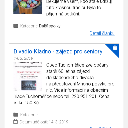
Děkujeme všem, kdo stále udržují
tuto krásnou tradici. Byla to
příjemná setkání.
Kategorie:
Další spolky
Detail článku
Divadlo Kladno - zájezd pro seniory
14. 3. 2019
Obec Tuchoměřice zve občany
starší 60 let na zájezd
do kladenského divadla
na představení Mnoho povyku pro
nic. Více informací na obecním
úřadě Tuchoměřice nebo tel. 220 951 201. Cena
lístku 150 Kč.
Kategorie:
Datum události: 14. 3. 2019