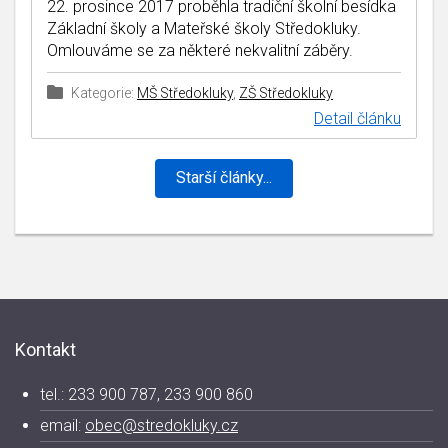
22. prosince 2017 proběhla tradiční školní besídka
Základní školy a Mateřské školy Středokluky.
Omlouváme se za některé nekvalitní záběry.
Kategorie:
MŠ Středokluky
,
ZŠ Středokluky
Detail článku
Starší články...
Kontakt
tel.: 233 900 787, 233 900 860
email:
obec@stredokluky.cz