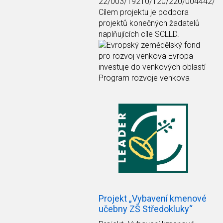
22/003/19210/120/220/004442/
Cílem projektu je podpora
projektů konečných žadatelů
naplňujících cíle SCLLD.
Projekt „Vybavení kmenové
učebny ZŠ Středokluky“