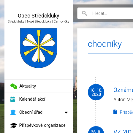
Obec
Středokluky
Středokluky | Nové Středokluky | Černovičky
chodníky
Aktuality
Oznámen
16. 10.
2020
Kalendář akcí
Autor: M
Obecní úřad
Příspě
Příspěvkové organizace
VZ 2019
26. 8.