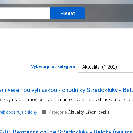
Vyberte jinou kategorii
í veřejnou vyhláškou - chodníky Středokluky - Běl
ěstský úřad Černošice Typ: Oznámení veřejnou vyhláškou Název:
vek obsahuje přílohy
Kategorie:
Aktuality
,
Úřední deska
-05 Bezpečná chůze Středokluky - Běloky (realiza