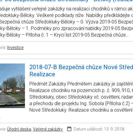
šuje vyhlášení veřejné zakázky na realizaci chodníků v rámci 
edokluky-Běloky. Veškeré podklady níže. Nabídky předkládejte 
Bezpečná chůze Středokluky-Běloky – 0. Výzva 2019-05 Bezpe
uky-Běloky – 1. Podmínky pro zpracování nabídky 2019-05 Bez
ky-Běloky – Příloha č. 1 – Krycí list 2019-05 Bezpečná chůze…
rie:
Investice
2018-07-B Bezpečná chůze Nové Střed
Realizace
Předmět Zakázky Předmětem zakázky je zajištění 
Realizace chodníku na pozemcích p. č. 909, 910, 
Středokluky, obec Středokluky vč. osvětlení, radar
a přechodu dle projektu Ing. Sobola (Příloha č.2)
Nové Středokluky. Realizace chodníku a osvětlen
…
rie:
Úřední deska
,
Veřejné zakázky
Datum události: 13. 9. 2018