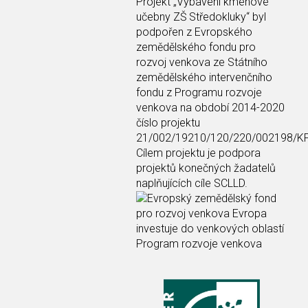
Projekt
„Vybavení kmenové
učebny ZŠ Středokluky“
byl
podpořen z Evropského
zemědělského fondu pro
rozvoj venkova ze Státního
zemědělského intervenčního
fondu z Programu rozvoje
venkova na období 2014-2020
číslo projektu
21/002/19210/120/220/002198/K
Cílem projektu je podpora
projektů konečných žadatelů
naplňujících cíle SCLLD.