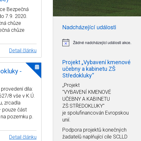
akce Bezpečná
do 7.9. 2020.
čná chůze
Nadcházející události
pečná chůze
Žádné nadcházející události akce.
Notice
Detail článku
Projekt „Vybavení kmenové
učebny a kabinetu ZŠ
okluky -
Středokluky“
„Projekt
provedení díla:
"VYBAVENÍ KMENOVÉ
627/8 vše v K.Ú.
UČEBNY A KABINETU
u, zrcadla
ZŠ STŘEDOKLUKY"
 – pouze část
je spolufinancován Evropskou
í na pozemku p.
unií.
Podpora projektů konečných
žadatelů naplňující cíle SCLLD
Detail článku