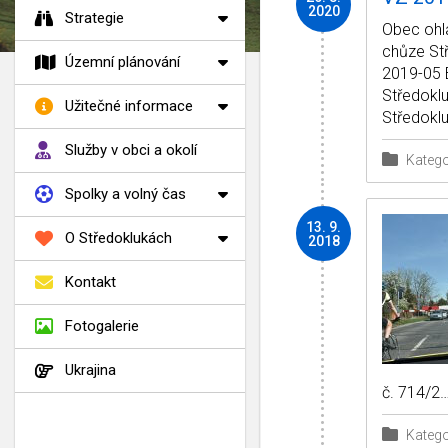
2020
Strategie
Obec ohla
chůze Stř
Územní plánování
2019-05 
Středokl
Užitečné informace
Středoklu
Služby v obci a okolí
Katego
Spolky a volný čas
13. 9.
O Středoklukách
2018
Kontakt
Fotogalerie
Ukrajina
č. 714/2
Katego