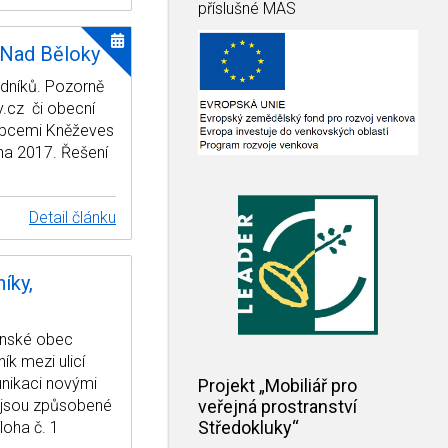
příslušné MAS
 Nad Běloky
hodníků. Pozorně
y.cz či obecní
obcemi Kněževes
na 2017. Řešení
Detail článku
íky,
enské obec
ík mezi ulicí
unikaci novými
Projekt „Mobiliář pro
í jsou způsobené
veřejná prostranství
Středokluky“
loha č. 1