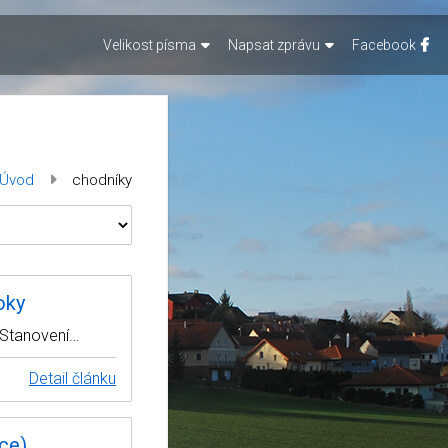
Velikost písma
Napsat zprávu
Facebook
Úvod
chodníky
oky
 Stanovení…
Detail článku
ce)