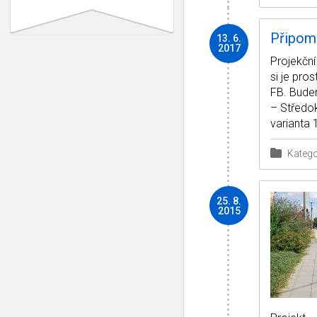
Připomí
13. 6.
2017
Projekční
si je pro
FB. Bude
– Středok
varianta 1
Katego
25. 8.
2015