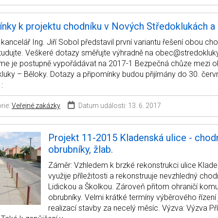
nky k projektu chodníku v Nových Středoklukách a
 kancelář Ing. Jiří Sobol představil první variantu řešení obou c
studujte. Veškeré dotazy směřujte výhradně na obec@stredokluk
me je postupně vypořádávat na 2017-1 Bezpečná chůze mezi 
luky – Běloky. Dotazy a připomínky budou přijímány do 30. červ
:
rie:
Veřejné zakázky
Datum události: 13. 6. 2017
Projekt 11-2015 Kladenská ulice - chodn
obrubníky, žlab.
Záměr: Vzhledem k brzké rekonstrukci ulice Klad
využije příležitosti a rekonstruuje nevzhledný chodn
Lidickou a Školkou. Zároveň přitom ohraničí kom
obrubníky. Velmi krátké termíny výběrového řízen
realizací stavby za necelý měsíc. Výzva: Výzva Pří