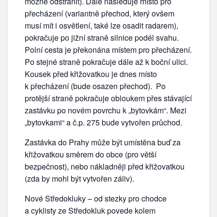
možné odstranit). Dále následuje místo pro
přecházení (variantně přechod, který ovšem
musí mít i osvětlení, také lze osadit radarem),
pokračuje po jižní straně silnice podél svahu.
Polní cesta je překonána místem pro přecházení.
Po stejné straně pokračuje dále až k boční ulici.
Kousek před křižovatkou je dnes místo
k přecházení (bude osazen přechod). Po
protější straně pokračuje obloukem přes stávající
zastávku po novém povrchu k „bytovkám“. Mezi
„bytovkami“ a č.p. 275 bude vytvořen průchod.
Zastávka do Prahy může být umístěna buď za
křižovatkou směrem do obce (pro větší
bezpečnost), nebo nákladněji před křižovatkou
(zda by mohl být vytvořen záliv).
Nové Středokluky – od stezky pro chodce
a cyklisty ze Středokluk povede kolem