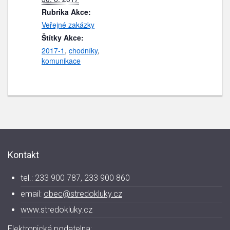
Rubrika Akce:
Veřejné zakázky
Štítky Akce:
2017-1
,
chodníky
,
komunikace
Kontakt
tel.: 233 900 787, 233 900 860
email:
obec@stredokluky.cz
www.stredokluky.cz
Elektronická podatelna: