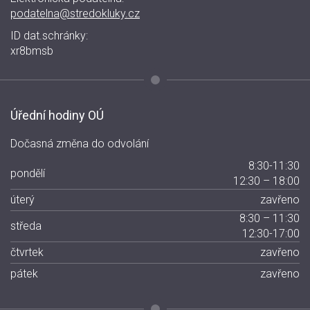
podatelna@stredokluky.cz
ID dat.schránky:
xr8bmsb
Úřední hodiny OÚ
Dočasná změna do odvolání
8:30-11:30
pondělí
12:30 – 18:00
úterý
zavřeno
8:30 – 11:30
středa
12:30-17:00
čtvrtek
zavřeno
pátek
zavřeno