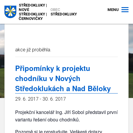
STŘEDOKLUKY |
MENU
NOVÉ
OBEC
STŘEDOKLUKY |
STŘEDOKLUKY
ČERNOVIČKY
akce již proběhla.
Připomínky k projektu
chodníku v Nových
Středoklukách a Nad Běloky
29. 6. 2017
-
30. 6. 2017
Projekční kancelář Ing. Jiří Sobol představil první
variantu řešení obou chodníků.
Pozorně si je prostudujte. Veškeré dotazy