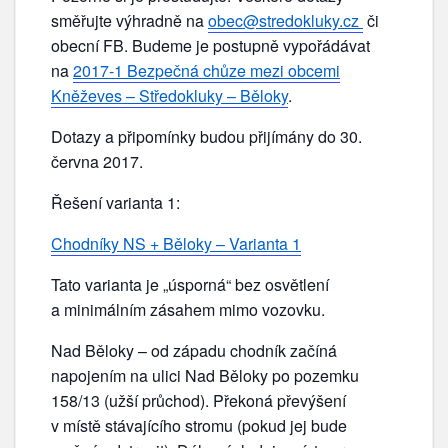
směřujte výhradně na
obec@stredokluky.cz
či
obecní FB. Budeme je postupně vypořádávat
na
2017-1 Bezpečná chůze mezi obcemi
Kněževes – Středokluky – Běloky
.
Dotazy a připomínky budou přijímány do 30.
června 2017.
Řešení varianta 1:
Chodníky NS + Běloky – Varianta 1
Tato varianta je „úsporná“ bez osvětlení
a minimálním zásahem mimo vozovku.
Nad Běloky – od západu chodník začíná
napojením na ulici Nad Běloky po pozemku
158/13 (užší průchod). Překoná převýšení
v místě stávajícího stromu (pokud jej bude