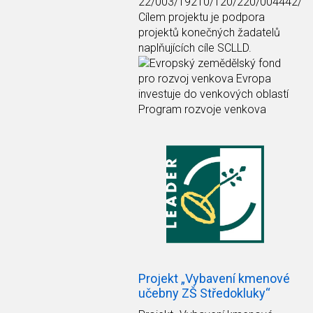
22/003/19210/120/220/004442/
Cílem projektu je podpora
projektů konečných žadatelů
naplňujících cíle SCLLD.
Projekt „Vybavení kmenové
učebny ZŠ Středokluky“