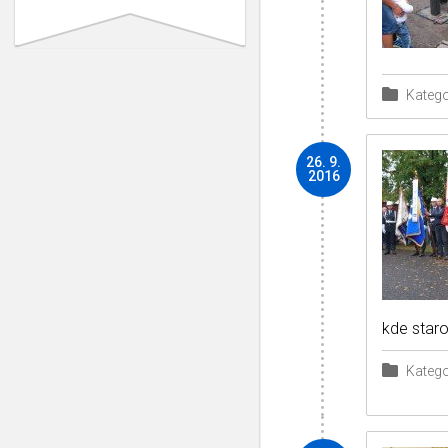
Katego
26. 9.
2016
kde staro
Katego