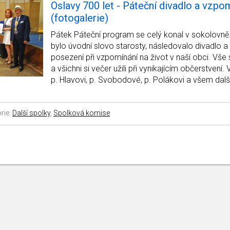
Oslavy 700 let - Páteční divadlo a vzpo
(fotogalerie)
Pátek Páteční program se celý konal v sokolovn
bylo úvodní slovo starosty, následovalo divadlo 
posezení při vzpomínání na život v naší obci. Vše 
a všichni si večer užili při vynikajícím občerstvení
p. Hlavovi, p. Svobodové, p. Polákovi a všem další
rie:
Další spolky
,
Spolková komise