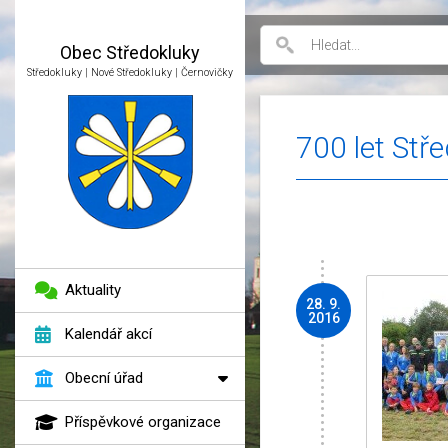
Obec
Středokluky
Středokluky | Nové Středokluky | Černovičky
700 let Stř
Aktuality
28. 9.
2016
Kalendář akcí
Obecní úřad
Příspěvkové organizace