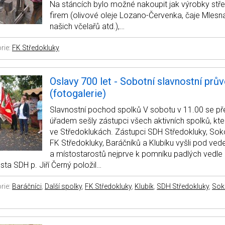
Na stáncích bylo možné nakoupit jak výrobky stř
firem (olivové oleje Lozano-Červenka, čaje Mlesna
našich včelařů atd.),…
rie:
FK Středokluky
Oslavy 700 let - Sobotní slavnostní prů
(fotogalerie)
Slavnostní pochod spolků V sobotu v 11.00 se p
úřadem sešly zástupci všech aktivních spolků, kt
ve Středoklukách. Zástupci SDH Středokluky, Soko
FK Středokluky, Baráčníků a Klubíku vyšli pod ved
a místostarostů nejprve k pomníku padlých vedle
sta SDH p. Jiří Černý položil…
rie:
Baráčníci
,
Další spolky
,
FK Středokluky
,
Klubík
,
SDH Středokluky
,
Sok