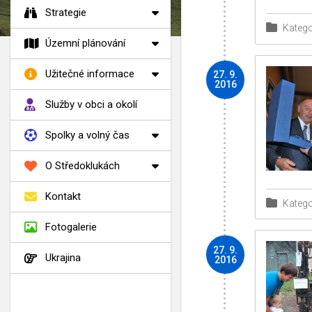
Strategie
Katego
Územní plánování
Užitečné informace
27. 9.
2016
Služby v obci a okolí
Spolky a volný čas
O Středoklukách
Kontakt
Katego
Fotogalerie
27. 9.
Ukrajina
2016