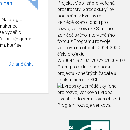
mínání
Projekt
„Mobiliář pro veřejná
prostranství Středokluky“
byl
podpořen z Evropského
ě. Na programu
zemědělského fondu pro
a nakonec
rozvoj venkova ze Státního
se vydařilo
zemědělského intervenčního
. Velice děkujeme
fondu z Programu rozvoje
m, kteří se
venkova na období 2014-2020
číslo projektu
23/004/19210/120/220/000907/
Detail článku
Cílem projektu je podpora
projektů konečných žadatelů
naplňujících cíle SCLLD.