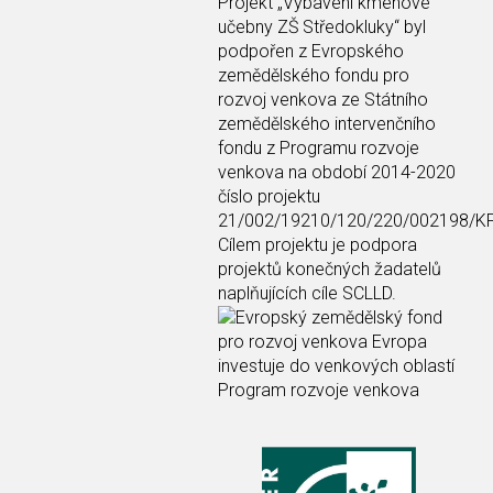
Projekt
„Vybavení kmenové
učebny ZŠ Středokluky“
byl
podpořen z Evropského
zemědělského fondu pro
rozvoj venkova ze Státního
zemědělského intervenčního
fondu z Programu rozvoje
venkova na období 2014-2020
číslo projektu
21/002/19210/120/220/002198/K
Cílem projektu je podpora
projektů konečných žadatelů
naplňujících cíle SCLLD.