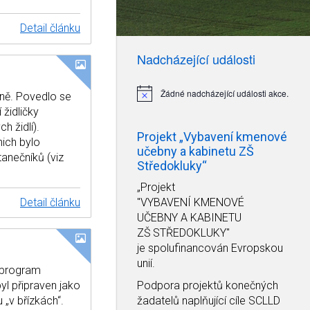
Detail článku
Nadcházející události
Žádné nadcházející události akce.
vně. Povedlo se
Notice
 židličky
 židlí).
Projekt „Vybavení kmenové
ich bylo
učebny a kabinetu ZŠ
tanečníků (viz
Středokluky“
„Projekt
Detail článku
"VYBAVENÍ KMENOVÉ
UČEBNY A KABINETU
ZŠ STŘEDOKLUKY"
je spolufinancován Evropskou
unií.
 program
yl připraven jako
Podpora projektů konečných
u „v břízkách“.
žadatelů naplňující cíle SCLLD