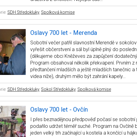
rie:
SDH Středokluky
,
Spolková komise
Oslavy 700 let - Merenda
Sobotní večer patřil slavnostní Merendě v sokolo
vyřešit občerstvení a sál byl úplně plný do poslední
(děkujeme obci Kněževes za zapůjčení dodatečných
Program obsahoval několik překvapení. Prvním z n
předtančení mladších a ještě mladších tanečnic a 
videa níže), druhým mělo být zahrání kapely…
rie:
SDH Středokluky
,
Sokol Středokluky
,
Spolková komise
Oslavy 700 let - Ovčín
I přes beznadějnou předpověď počasí se sobotní
podařilo udržet téměř suché. Program na Ovčíně b
jeden velký trh začínající u kostela a končící u hájk