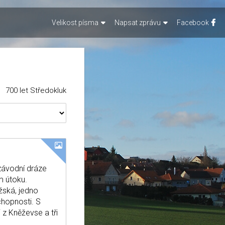
Velikost písma
Napsat zprávu
Facebook
700 let Středokluk
 závodní dráze
m útoku.
žská, jedno
chopnosti. S
 z Kněževse a tři