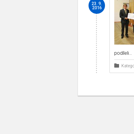
23. 9.
2016
podíleli…
Katego