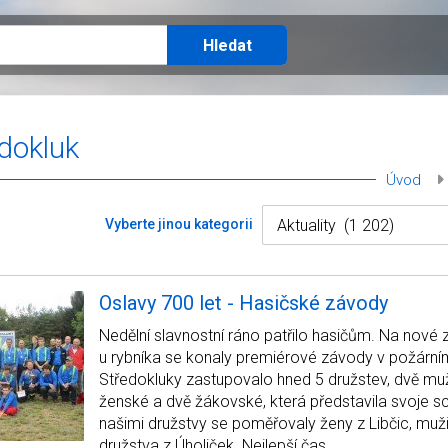
edokluk
Úvod
Vyberte jinou kategorii
Oslavy 700 let - Hasičské závody
Nedělní slavnostní ráno patřilo hasičům. Na nové
u rybníka se konaly premiérové závody v požární
Středokluky zastupovalo hned 5 družstev, dvě mu
ženské a dvě žákovské, která představila svoje s
našimi družstvy se poměřovaly ženy z Libčic, muži
družstva z Úholiček. Nejlepší čas…