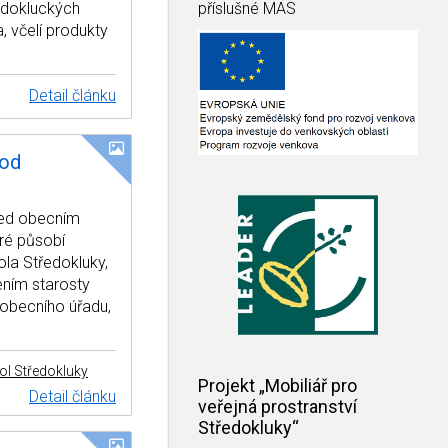
edokluckých
příslušné MAS
, včelí produkty
Detail článku
vod
řed obecním
eré působí
la Středokluky,
ením starosty
 obecního úřadu,
ol Středokluky
Projekt „Mobiliář pro
Detail článku
veřejná prostranství
Středokluky“