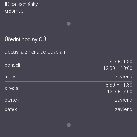
ID dat.schránky:
xr8bmsb
Úřední hodiny OÚ
Dočasná změna do odvolání
8:30-11:30
pondělí
12:30 – 18:00
úterý
zavřeno
8:30 – 11:30
středa
12:30-17:00
čtvrtek
zavřeno
pátek
zavřeno