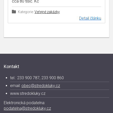
cca 80 tisíc. Kč
Kategorie:
Veřejné zakázky
Detail článku
Kontakt
tel.: 233 900 787, 233 900 860
email:
obec@stredokluky.cz
www.stredokluky.cz
Elektronická podatelna:
podatelna@stredokluky.cz