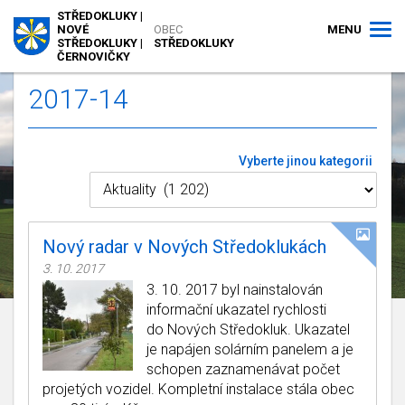
STŘEDOKLUKY |
MENU
NOVÉ
OBEC
STŘEDOKLUKY |
STŘEDOKLUKY
ČERNOVIČKY
2017-14
Vyberte jinou kategorii
Nový radar v Nových Středoklukách
3. 10. 2017
3. 10. 2017 byl nainstalován
informační ukazatel rychlosti
do Nových Středokluk. Ukazatel
je napájen solárním panelem a je
schopen zaznamenávat počet
projetých vozidel. Kompletní instalace stála obec