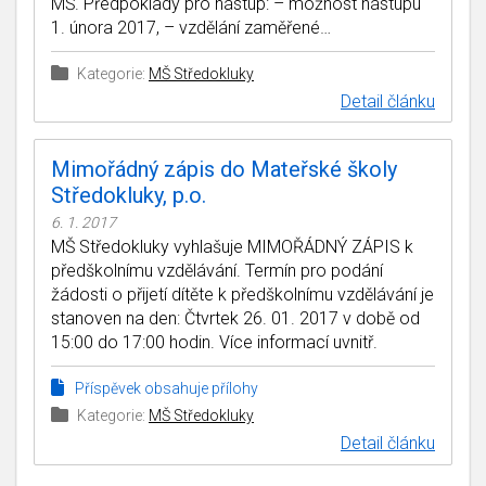
MŠ. Předpoklady pro nástup: – možnost nástupu
1. února 2017, – vzdělání zaměřené…
Kategorie:
MŠ Středokluky
Detail článku
Mimořádný zápis do Mateřské školy
Středokluky, p.o.
6. 1. 2017
MŠ Středokluky vyhlašuje MIMOŘÁDNÝ ZÁPIS k
předškolnímu vzdělávání. Termín pro podání
žádosti o přijetí dítěte k předškolnímu vzdělávání je
stanoven na den: Čtvrtek 26. 01. 2017 v době od
15:00 do 17:00 hodin. Více informací uvnitř.
Příspěvek obsahuje přílohy
Kategorie:
MŠ Středokluky
Detail článku