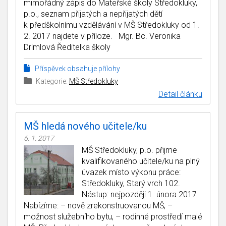
mimořádný zápis do Mateřské školy Středokluky,
p.o., seznam přijatých a nepřijatých dětí
k předškolnímu vzdělávání v MŠ Středokluky od 1.
2. 2017 najdete v příloze. Mgr. Bc. Veronika
Drimlová Ředitelka školy
Příspěvek obsahuje přílohy
Kategorie:
MŠ Středokluky
Detail článku
MŠ hledá nového učitele/ku
6. 1. 2017
MŠ Středokluky, p.o. přijme
kvalifikovaného učitele/ku na plný
úvazek místo výkonu práce:
Středokluky, Starý vrch 102.
Nástup: nejpozději 1. února 2017
Nabízíme: – nově zrekonstruovanou MŠ, –
možnost služebního bytu, – rodinné prostředí malé