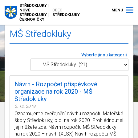
STŘEDOKLUKY |
MENU
NOVÉ
OBEC
STŘEDOKLUKY |
STŘEDOKLUKY
ČERNOVIČKY
MŠ Středokluky
Vyberte jinou kategorii
Návrh - Rozpočet příspěvkové
organizace na rok 2020 - MŠ
Středokluky
2. 12. 2019
Oznamujeme zveřejnění návrhu rozpočtu Mateřské
školy Středokluky, p.o. na rok 2020. Prohlédnout si
jej můžete zde: Návrh rozpočtu MŠ Středokluky
na rok 2020 – návrh (XLSX) Návrh rozpočtu MŠ