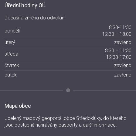
Úřední hodiny OÚ
Dočasná změna do odvolání
8:30-11:30
pondělí
12:30 – 18:00
úterý
zavřeno
8:30 – 11:30
středa
12:30-17:00
čtvrtek
zavřeno
pátek
zavřeno
Mapa obce
Ucelený mapový geoportál obce Středokluky, do kterého
jsou postupně nahrávány pasporty a další informace.