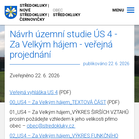
STŘEDOKLUKY |
MENU
NOVÉ
OBEC
STŘEDOKLUKY |
STŘEDOKLUKY
ČERNOVIČKY
Návrh územní studie ÚS 4 -
Za Velkým hájem - veřejná
projednání
publikováno 22. 6. 2026
Zveřejněno 22. 6. 2026
Veřejná vyhláška US 4
(PDF)
00_US4 – Za Velkým hájem_TEXTOVÁ ČÁST
(PDF)
01_US4 – Za Velkým hájem_VÝKRES ŠIRŠÍCH VZTAHŮ
prosím požádejte vzhledem k jeho velikosti přímo
obec –
obec@stredokluky.cz
02_US4 – Za Velkým hájem_VÝKRES FUNKČNÍHO