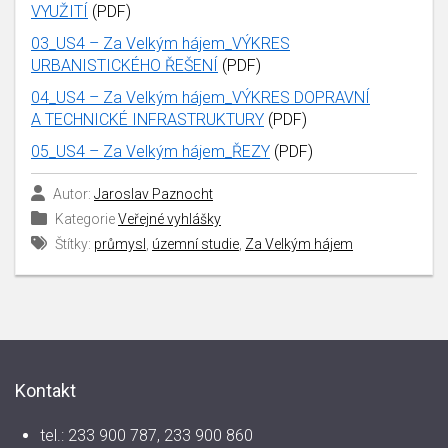
VYUŽITÍ
(PDF)
03_US4 – Za Velkým hájem_VÝKRES
URBANISTICKÉHO ŘEŠENÍ
(PDF)
04_US4 – Za Velkým hájem_VÝKRES DOPRAVNÍ
A TECHNICKÉ INFRASTRUKTURY
(PDF)
05_US4 – Za Velkým hájem_ŘEZY
(PDF)
Autor:
Jaroslav Paznocht
Kategorie
Veřejné vyhlášky
Štítky:
průmysl
,
územní studie
,
Za Velkým hájem
Kontakt
tel.: 233 900 787, 233 900 860