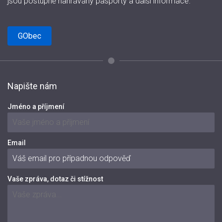
jsou postupně nahrávány pasporty a další informace.
GObec
Napište nám
Jméno a příjmení
Email
Vaše zpráva, dotaz či stížnost