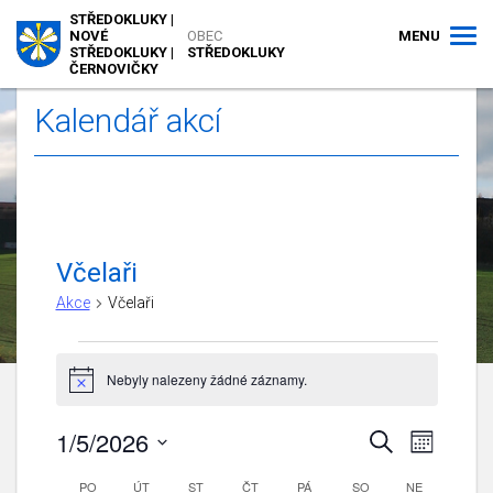
STŘEDOKLUKY |
MENU
NOVÉ
OBEC
STŘEDOKLUKY |
STŘEDOKLUKY
ČERNOVIČKY
Kalendář akcí
Včelaři
Akce
Včelaři
Akce
Nebyly nalezeny žádné záznamy.
Notice
1/5/2026
Navigace
Navigac
Hledat
Měsíc
pro
pro
Vyberte
zobraze
Kalendář
PO
PONDĚLÍ
ÚT
ÚTERÝ
ST
STŘEDA
ČT
ČTVRTEK
PÁ
PÁTEK
SO
hledání
SOBOTA
NE
NEDĚLE
datum.