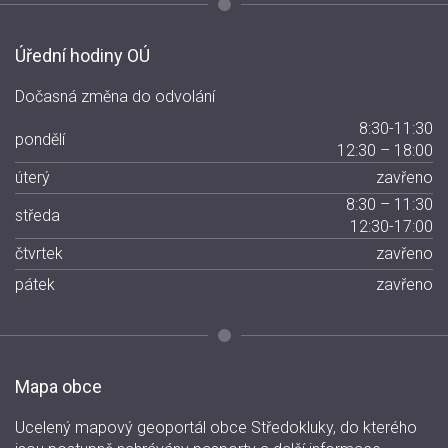
Úřední hodiny OÚ
Dočasná změna do odvolání
8:30-11:30
pondělí
12:30 – 18:00
úterý
zavřeno
8:30 – 11:30
středa
12:30-17:00
čtvrtek
zavřeno
pátek
zavřeno
Mapa obce
Ucelený mapový geoportál obce Středokluky, do kterého