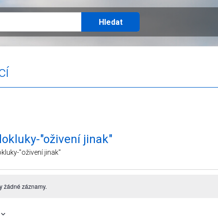
cí
okluky-"oživení jinak"
kluky-"oživení jinak"
y žádné záznamy.