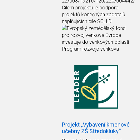
22/003/19210/120/220/004442/
Cílem projektu je podpora
projektů konečných žadatelů
naplňujících cíle SCLLD.
Projekt „Vybavení kmenové
učebny ZŠ Středokluky“