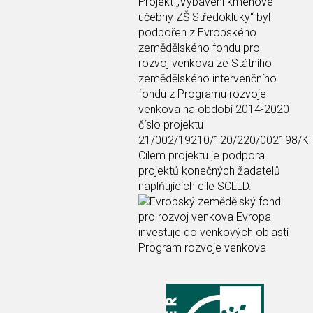
Projekt
„Vybavení kmenové
učebny ZŠ Středokluky“
byl
podpořen z Evropského
zemědělského fondu pro
rozvoj venkova ze Státního
zemědělského intervenčního
fondu z Programu rozvoje
venkova na období 2014-2020
číslo projektu
21/002/19210/120/220/002198/K
Cílem projektu je podpora
projektů konečných žadatelů
naplňujících cíle SCLLD.