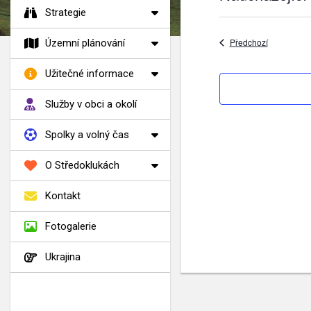
Vyberte
Strategie
datum.
Akce
Předchozí
Územní plánování
Užitečné informace
Služby v obci a okolí
Spolky a volný čas
O Středoklukách
Kontakt
Fotogalerie
Ukrajina