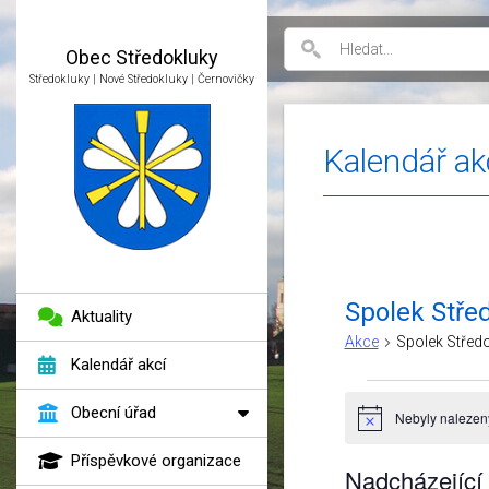
Obec
Středokluky
Středokluky | Nové Středokluky | Černovičky
Kalendář ak
Spolek Střed
Aktuality
Akce
Spolek Středo
Kalendář akcí
Akce
Obecní úřad
Nebyly nalezen
Notice
Příspěvkové organizace
Nadcházející