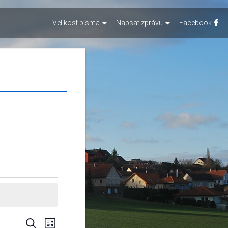
Velikost písma
Napsat zprávu
Facebook
Navigace
Navigace
Hledat
Seznam