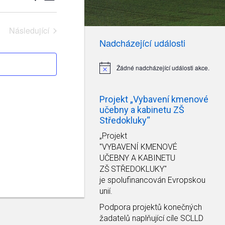
pro
pro
zobrazení
hledání
Akce
a
Následující
Akce
Nadcházející události
zobrazení
Akce
Žádné nadcházející události akce.
Notice
Projekt „Vybavení kmenové
učebny a kabinetu ZŠ
Středokluky“
„Projekt
"VYBAVENÍ KMENOVÉ
UČEBNY A KABINETU
ZŠ STŘEDOKLUKY"
je spolufinancován Evropskou
unií.
Podpora projektů konečných
žadatelů naplňující cíle SCLLD