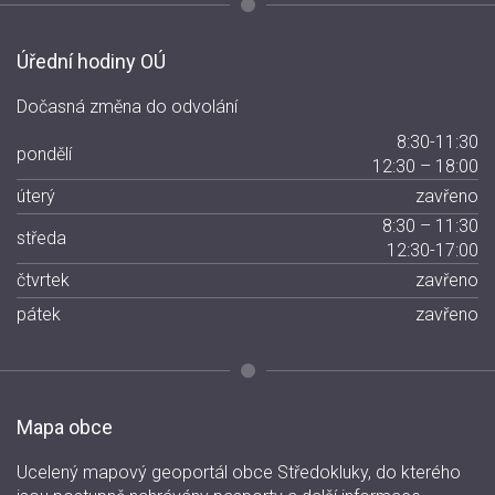
Úřední hodiny OÚ
Dočasná změna do odvolání
8:30-11:30
pondělí
12:30 – 18:00
úterý
zavřeno
8:30 – 11:30
středa
12:30-17:00
čtvrtek
zavřeno
pátek
zavřeno
Mapa obce
Ucelený mapový geoportál obce Středokluky, do kterého