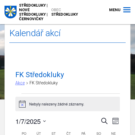
STŘEDOKLUKY |
MENU
NOVÉ
OBEC
STŘEDOKLUKY |
STŘEDOKLUKY
ČERNOVIČKY
Kalendář akcí
FK Středokluky
Akce
FK Středokluky
Akce
Nebyly nalezeny žádné záznamy.
Notice
1/7/2025
Navigace
Navigac
Hledat
Měsíc
pro
pro
Vyberte
zobraze
Kalendář
PO
PONDĚLÍ
ÚT
ÚTERÝ
ST
STŘEDA
ČT
ČTVRTEK
PÁ
PÁTEK
SO
hledání
SOBOTA
NE
NEDĚLE
datum.