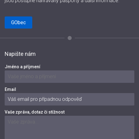
jsou postupně nahrávány pasporty a další informace.
GObec
Napište nám
Jméno a příjmení
Email
Vaše zpráva, dotaz či stížnost