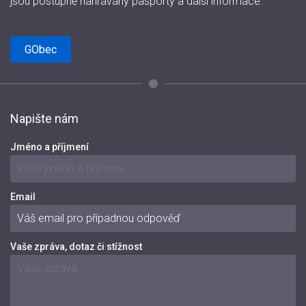
jsou postupně nahrávány pasporty a další informace.
GObec
Napište nám
Jméno a příjmení
Email
Vaše zpráva, dotaz či stížnost