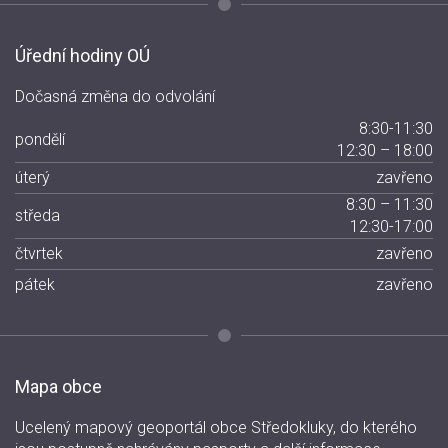
Úřední hodiny OÚ
Dočasná změna do odvolání
8:30-11:30
pondělí
12:30 – 18:00
úterý
zavřeno
8:30 – 11:30
středa
12:30-17:00
čtvrtek
zavřeno
pátek
zavřeno
Mapa obce
Ucelený mapový geoportál obce Středokluky, do kterého