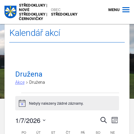
STŘEDOKLUKY |
MENU
NOVÉ
OBEC
STŘEDOKLUKY |
STŘEDOKLUKY
ČERNOVIČKY
Kalendář akcí
Družena
Akce
Družena
Akce
Nebyly nalezeny žádné záznamy.
Notice
1/7/2026
Navigace
Navigac
Hledat
Měsíc
pro
pro
Vyberte
zobraze
Kalendář
PO
PONDĚLÍ
ÚT
ÚTERÝ
ST
STŘEDA
ČT
ČTVRTEK
PÁ
PÁTEK
SO
hledání
SOBOTA
NE
NEDĚLE
datum.