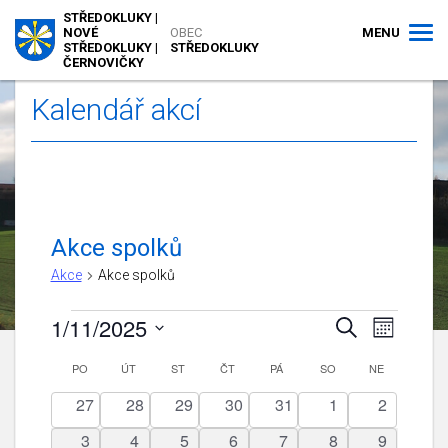
STŘEDOKLUKY |
MENU
NOVÉ
OBEC
STŘEDOKLUKY |
STŘEDOKLUKY
ČERNOVIČKY
Kalendář akcí
Akce spolků
Akce
Akce spolků
Akce
1/11/2025
Navigace
Navigac
Hledat
Měsíc
pro
pro
Vyberte
zobraze
Kalendář
PO
PONDĚLÍ
ÚT
ÚTERÝ
ST
STŘEDA
ČT
ČTVRTEK
PÁ
PÁTEK
SO
hledání
SOBOTA
NE
NEDĚLE
datum.
Akce
z
a
0
0
0
0
0
0
0
27
28
29
30
31
1
2
Akce
zobrazení
akce
akce
akce
akce
akce
akce
akce
0
0
0
0
0
0
0
3
4
5
6
7
8
9
Akce