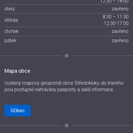
12:30 – 18:00
úterý
zavřeno
8:30 – 11:30
středa
12:30-17:00
čtvrtek
zavřeno
pátek
zavřeno
Mapa obce
Ucelený mapový geoportál obce Středokluky, do kterého
jsou postupně nahrávány pasporty a další informace.
GObec