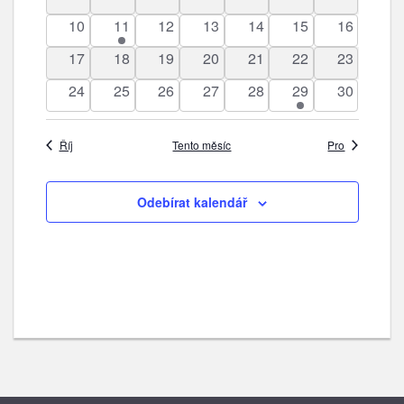
akce
akce
akce
akce
akce
akce
akce
0
1
0
0
0
0
0
10
11
12
13
14
15
16
akce
akce
akce
akce
akce
akce
akce
0
0
0
0
0
0
0
17
18
19
20
21
22
23
akce
akce
akce
akce
akce
akce
akce
0
0
0
0
0
2
0
24
25
26
27
28
29
30
akce
akce
akce
akce
akce
akce
akce
Říj
Tento měsíc
Pro
Odebírat kalendář