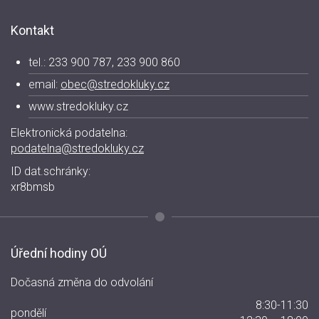
Kontakt
tel.: 233 900 787, 233 900 860
email:
obec@stredokluky.cz
www.stredokluky.cz
Elektronická podatelna:
podatelna@stredokluky.cz
ID dat.schránky:
xr8bmsb
Úřední hodiny OÚ
Dočasná změna do odvolání
8:30-11:30
pondělí