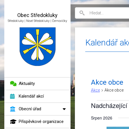
Obec
Středokluky
Středokluky | Nové Středokluky | Černovičky
Kalendář ak
Akce obce
Aktuality
Akce
Akce obce
Kalendář akcí
Akce
Nadcházející
Obecní úřad
Vyberte
Srpen 2026
datum.
Příspěvkové organizace