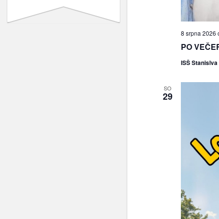
8 srpna 2026 
PO VEČERC
ISŠ Stanislva
SO
29