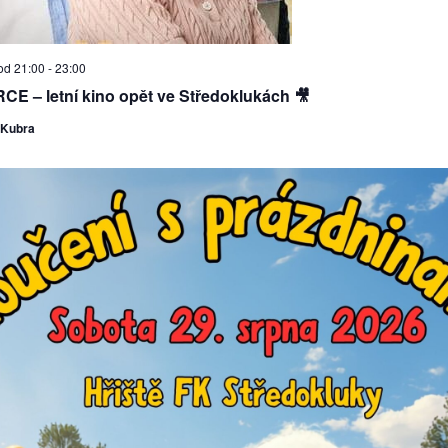
od 21:00
-
23:00
E – letní kino opět ve Středoklukách 🎥
 Kubra