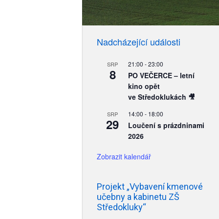
zobrazení
Akce
Nadcházející události
21:00
-
23:00
SRP
8
PO VEČERCE – letní
kino opět
ve Středoklukách 🎥
14:00
-
18:00
SRP
29
Loučení s prázdninami
2026
Zobrazit kalendář
Projekt „Vybavení kmenové
učebny a kabinetu ZŠ
Středokluky“