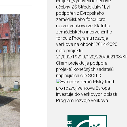
Projekt
„Vybavení kmenové
učebny ZŠ Středokluky“
byl
podpořen z Evropského
zemědělského fondu pro
rozvoj venkova ze Státního
zemědělského intervenčního
fondu z Programu rozvoje
venkova na období 2014-2020
číslo projektu
21/002/19210/120/220/002198/K
Cílem projektu je podpora
projektů konečných žadatelů
naplňujících cíle SCLLD.