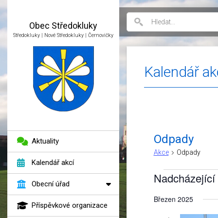
Obec
Středokluky
Středokluky | Nové Středokluky | Černovičky
Kalendář ak
Odpady
Aktuality
Akce
Odpady
Kalendář akcí
Akce
Nadcházející
Obecní úřad
Vyberte
Březen 2025
datum.
Příspěvkové organizace