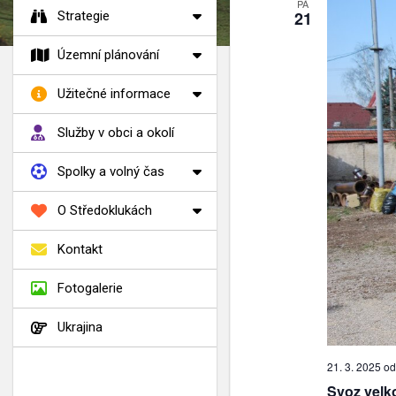
PÁ
21
Strategie
Územní plánování
Užitečné informace
Služby v obci a okolí
Spolky a volný čas
O Středoklukách
Kontakt
Fotogalerie
Ukrajina
21. 3. 2025 od
Svoz vel