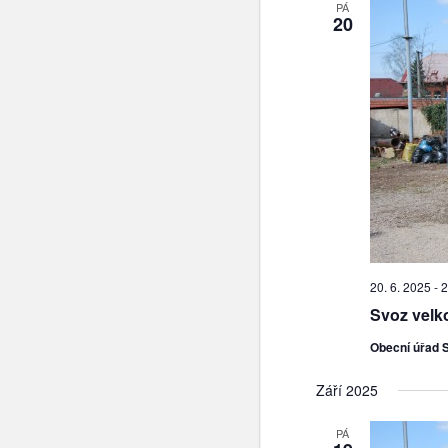
PÁ
20
20. 6. 2025
-
2
Svoz vel
Obecní úřad 
Září 2025
PÁ