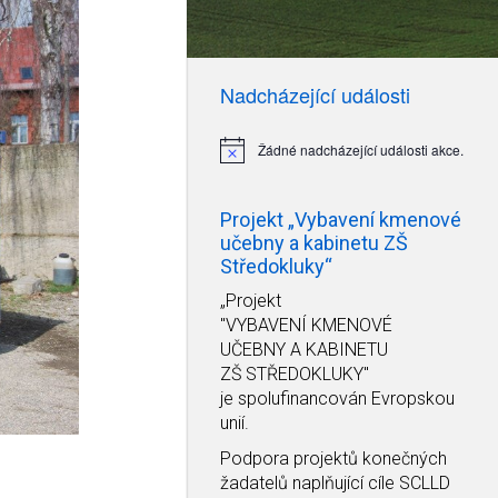
zobrazení
Akce
Nadcházející události
Žádné nadcházející události akce.
Notice
Projekt „Vybavení kmenové
učebny a kabinetu ZŠ
Středokluky“
„Projekt
"VYBAVENÍ KMENOVÉ
UČEBNY A KABINETU
ZŠ STŘEDOKLUKY"
je spolufinancován Evropskou
unií.
Podpora projektů konečných
žadatelů naplňující cíle SCLLD