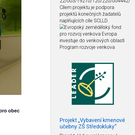
22/003/19210/120/220/004442/
Cílem projektu je podpora
projektů konečných žadatelů
naplňujících cíle SCLLD.
 pro obec
Projekt „Vybavení kmenové
učebny ZŠ Středokluky“