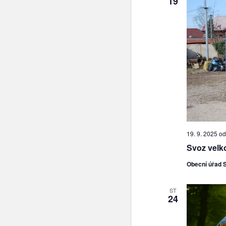
19
19. 9. 2025 od
Svoz vel
Obecní úřad 
ST
24