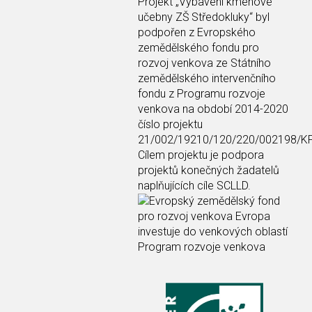
Projekt
„Vybavení kmenové
učebny ZŠ Středokluky“
byl
podpořen z Evropského
zemědělského fondu pro
rozvoj venkova ze Státního
zemědělského intervenčního
fondu z Programu rozvoje
venkova na období 2014-2020
číslo projektu
21/002/19210/120/220/002198/K
Cílem projektu je podpora
projektů konečných žadatelů
naplňujících cíle SCLLD.