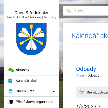
Obec
Středokluky
Středokluky | Nové Středokluky | Černovičky
Kalendář ak
Odpady
Aktuality
Akce
Odpady
Kalendář akcí
Akce
Obecní úřad
Pro toto zobraz
Notice
Příspěvkové organizace
1/5/2023