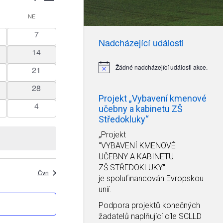
pro
pro
zobrazení
OTA
hledání
NE
NEDĚLE
Akce
a
0
7
Nadcházející události
zobrazení
e
akce
0
14
Akce
akce
Žádné nadcházející události akce.
0
21
Notice
akce
0
28
Projekt „Vybavení kmenové
akce
0
4
učebny a kabinetu ZŠ
e
akce
Středokluky“
„Projekt
"VYBAVENÍ KMENOVÉ
UČEBNY A KABINETU
ZŠ STŘEDOKLUKY"
Čvn
je spolufinancován Evropskou
unií.
Podpora projektů konečných
žadatelů naplňující cíle SCLLD