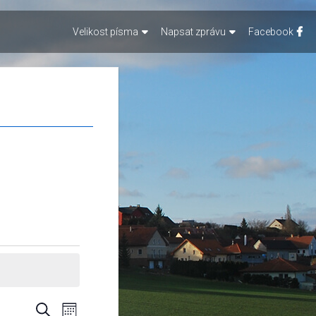
Velikost písma
Napsat zprávu
Facebook
Navigace
Navigace
Hledat
Měsíc