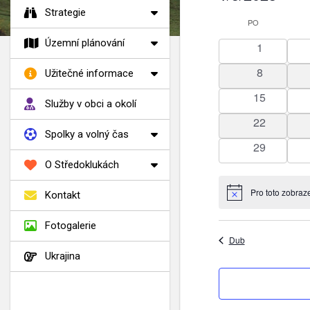
Vyberte
Strategie
Kalendář
PO
PONDĚLÍ
datum.
z
Územní plánování
0
1
Akce
akce
0
8
Užitečné informace
akce
0
15
Služby v obci a okolí
akce
0
22
Spolky a volný čas
akce
0
29
akce
O Středoklukách
Pro toto zobraz
Kontakt
Notice
Fotogalerie
Dub
Ukrajina