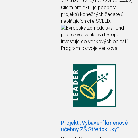
22/003/19210/120/220/004442/
Cílem projektu je podpora
projektů konečných žadatelů
naplňujících cíle SCLLD.
Projekt „Vybavení kmenové
učebny ZŠ Středokluky“